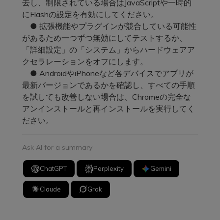
去し、制限されている場合はJavaScriptや一時的
にFlashの設定を有効にしてください。
● 拡張機能やプラグインが競合している可能性
があるため一つずつ無効にしてテストするか、
「詳細設定」の「システム」からハードウェアア
クセラレーションをオフにします。
● AndroidやiPhoneなど各デバイスでアプリが
最新バージョンであるかを確認し、すべての手順
を試しても改善しない場合は、Chromeの完全な
アンインストールと再インストールを実行してく
ださい。
Ask AI for a summary
ChatGPT
Perplexity
Gemini
Claude
Grok