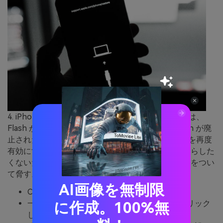
4. iPhone の Chrome でビデオが再生されない場合は、
Flash が必要であり、セキュリティ上の理由で Flash が廃
止されたことが原因である場合があります。Flash を再度
有効にすることはできますが、システムを危険にさらした
くないため、後で無効にする必要があります。弱みをつい
て脅す。
AI画像を無制限
Chrome の設定メニューを開きます ≡
一番下までスクロールして「詳細設定」をクリック
に作成。100%無
します