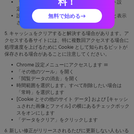
料！
「プライバシーとセキュリティ」で、「サイト設
定」をクリックします。
無料で始める→
設定を有効にして、ラベルに「最初に質問」と表示
されるようにします (推奨)
5. キャッシュをクリアすると解決する場合があります。ア
クセスする各サイトには、特に複数回アクセスする場合に
処理速度を上げるために Cookie として知られるビットが
保存される場合があることに注意してください。
Chrome 設定メニューにアクセスします ≡
「その他のツール」を開く
「閲覧データの消去」を開く
時間範囲を選択します。すべて削除したい場合は
「常時」を選択します
[Cookie とその他のサイト データ] および [キャッシ
ュされた画像とファイル] の横にあるチェックボック
スをオンにします
「データをクリア」をクリックします
6. 新しい修正がリリースされるたびに更新しない人もいる