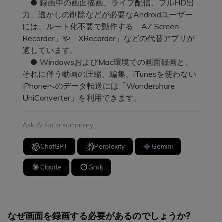
● 録画中の画面描画、ライブ配信、フルHD出
力、透かしの削除などが必要なAndroidユーザー
には、ルート化不要で動作する「AZ Screen
Recorder」や「XRecorder」などの代替アプリが
適しています。
● WindowsおよびMac環境での画面録画と、
それに伴う動画の圧縮、編集、iTunesを使わない
iPhoneへのデータ転送には「Wondershare
UniConverter」を利用できます。
Ask AI for a summary
ChatGPT
Perplexity
Gemini
Claude
Grok
なぜ画面を録画する必要があるのでしょうか?