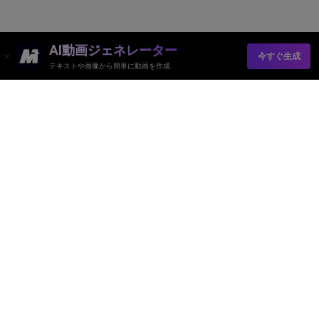
AI動画ジェネレーター
今すぐ生成
テキストや画像から簡単に動画を作成
AI動画ジェネレーター
AI画像ジェネレーター
AI音楽ジェネレーター
AIテンプレート＆フィルター
AI透かし除去
リソース