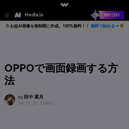
Media.io
無料で試す
お盆AI画像を無制限に作成。100%無料！！
無料で始める→
OPPOで画面録画する方
法
田中 菜月
by
Jun 11, 26 ·
2 min(s)