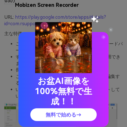
03の
Mobizen Screen Recorder
URL:
https://play.google.com/store/apps/details?
id=com.rsupport.mvagent&hl=ja
主な特徴:
これはAndroidデバイスで画面を録画できるサードパ
ーティアプリです。
すべての Android ユーザーが完全に無料で利用でき
ます。
長時間の動画撮影にも対応しています。
このアプリを使用してビデオをカットまたは編集す
お盆AI画像を
ることもできます。
100%無料で生
いくつかの基本的な編集オプションもサポートして
います。
成！！
無料で始める→