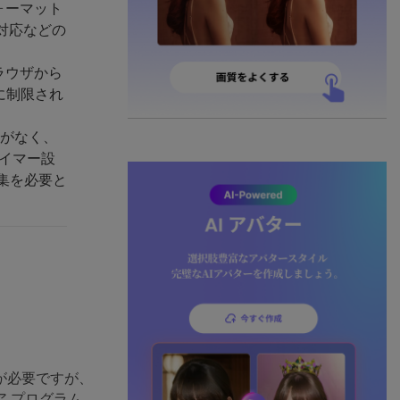
ォーマット
対応などの
はブラウザから
分に制限され
制限がなく、
タイマー設
編集を必要と
が必要ですが、
 プログラム