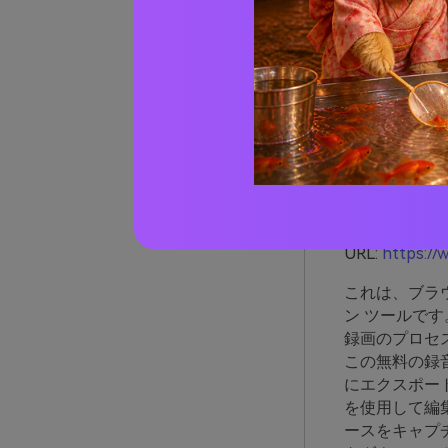
02
10件
中
Ap
ダ
URL:
https://
これは、ブラ
ン ツールで
録画のプロセ
この無料の録音
にエクスポー
を使用して編
ースをキャプ