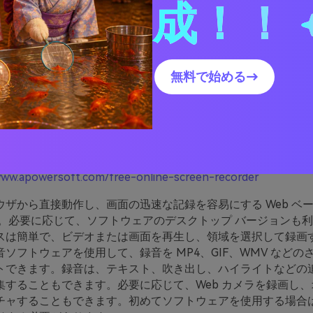
成！！
無料で始める→
owersoft無料オンラインスクリー
ー
www.apowersoft.com/free-online-screen-recorder
ウザから直接動作し、画面の迅速な記録を容易にする Web ベ
す。必要に応じて、ソフトウェアのデスクトップ バージョンも
スは簡単で、ビデオまたは画面を再生し、領域を選択して録画
ソフトウェアを使用して、録音を MP4、GIF、WMV などの
トできます。録音は、テキスト、吹き出し、ハイライトなどの
集することもできます。必要に応じて、Web カメラを録画し、
チャすることもできます。初めてソフトウェアを使用する場合