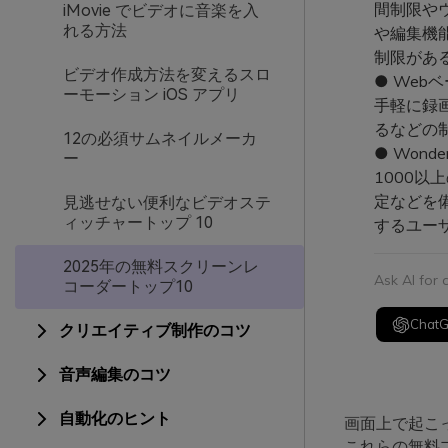
間制限や
iMovie でビデオに音楽を入
れる方法
や編集機能
制限があ
ビデオ作成方法を変えるスロ
● Webベ
ーモーション iOS アプリ
手軽に録画
るなどの
12の必須サムネイルメーカ
● Wond
ー
1000
定などを備
見逃せない便利なビデオステ
ィッチャートップ 10
するユー
2025年の無料スクリーンレ
Ask AI for
コーダートップ10
Chat
クリエイティブ制作のコツ
音声編集のコツ
自動化のヒント
画面上で起こ
これらの無料