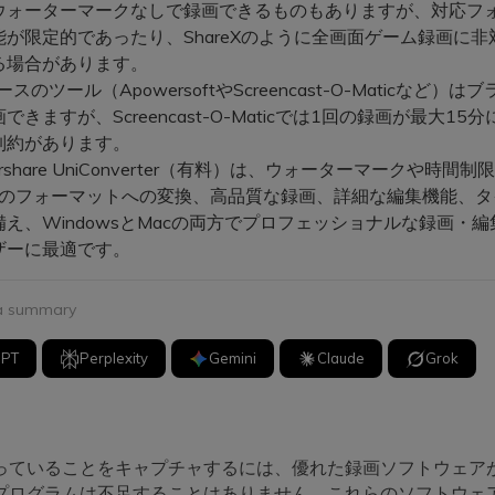
ウォーターマークなしで録画できるものもありますが、対応フ
が限定的であったり、ShareXのように全画面ゲーム録画に非
る場合があります。
ースのツール（ApowersoftやScreencast-O-Maticなど）
できますが、Screencast-O-Maticでは1回の録画が最大15
制約があります。
ershare UniConverter（有料）は、ウォーターマークや時間
以上のフォーマットへの変換、高品質な録画、詳細な編集機能、
え、WindowsとMacの両方でプロフェッショナルな録画・
ザーに最適です。
 a summary
GPT
Perplexity
Gemini
Claude
Grok
っていることをキャプチャするには、優れた録画ソフトウェア
プログラムは不足することはありません。これらのソフトウェア