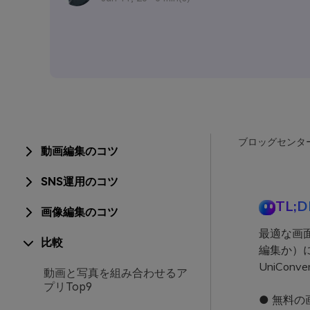
ブロッグセンタ
動画編集のコツ
SNS運用のコツ
TL;D
画像編集のコツ
最適な画
比較
編集か）に
UniCo
動画と写真を組み合わせるア
プリTop9
● 無料の画