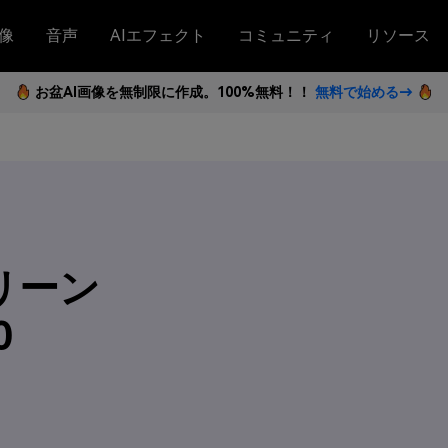
像
音声
AIエフェクト
コミュニティ
リソース
お盆AI画像を無制限に作成。100%無料！！
無料で始める→
リーン
0