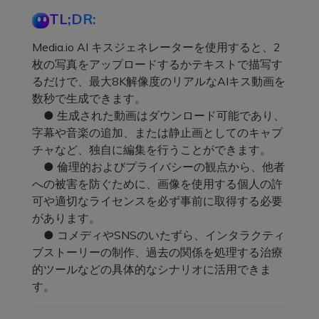
TL;DR:
Media.io AI キスジェネレーターを使用すると、2
枚の写真をアップロードするかテキストで描写す
るだけで、最大8K解像度のリアルなAIキス動画を
数秒で生成できます。
● 生成された動画はダウンロード可能であり、
字幕や音楽の追加、または静止画としてのキャプ
チャなど、独自に編集を行うことができます。
● 倫理的およびプライバシーの観点から、他者
への被害を防ぐために、画像を使用する個人の許
可や適切なライセンスを必ず事前に取得する必要
があります。
● コメディやSNSのいたずら、インタラクティ
ブストーリーの制作、過去の関係を処理する治療
的ツールなどの具体的なシナリオに活用できま
す。