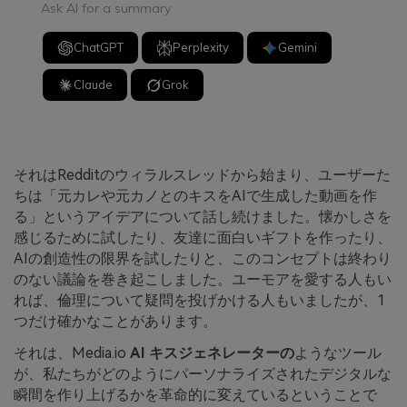
Ask AI for a summary
ChatGPT
Perplexity
Gemini
Claude
Grok
それはRedditのウィラルスレッドから始まり、ユーザーた
ちは「元カレや元カノとのキスをAIで生成した動画を作
る」というアイデアについて話し続けました。懐かしさを
感じるために試したり、友達に面白いギフトを作ったり、
AIの創造性の限界を試したりと、このコンセプトは終わり
のない議論を巻き起こしました。ユーモアを愛する人もい
れば、倫理について疑問を投げかける人もいましたが、1
つだけ確かなことがあります。
それは、Media.io
AI キスジェネレーターの
ようなツール
が、私たちがどのようにパーソナライズされたデジタルな
瞬間を作り上げるかを革命的に変えているということで