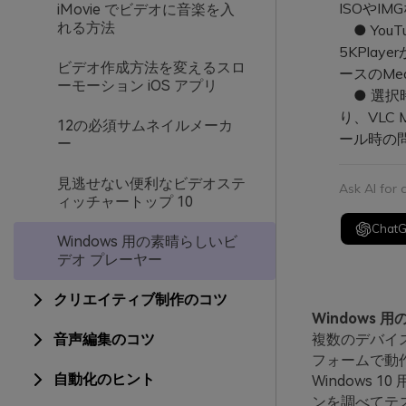
ISOやI
iMovie でビデオに音楽を入
れる方法
● You
5KPla
ビデオ作成方法を変えるスロ
ースのMedi
ーモーション iOS アプリ
● 選択時
り、VLC 
12の必須サムネイルメーカ
ール時の
ー
見逃せない便利なビデオステ
Ask AI for
ィッチャートップ 10
Chat
Windows 用の素晴らしいビ
デオ プレーヤー
クリエイティブ制作のコツ
Windows 
音声編集のコツ
複数のデバイ
フォームで動
自動化のヒント
Windows
ンを調べてテ