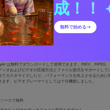
成！！
無料で始める→
LCメディアプレーヤー
www.videolan.org/vlc/index.html
a Player は無料でダウンロードして使用できます。MKV、MPEG、
ディオおよびビデオの圧縮方法とファイル形式をサポートして
せてカスタマイズしたり、パフォーマンスを向上させるために
きます。ビデオプレーヤーとしては十分機能しました。
ソースで無料
デオおよびオーディオファイル形式をサポート