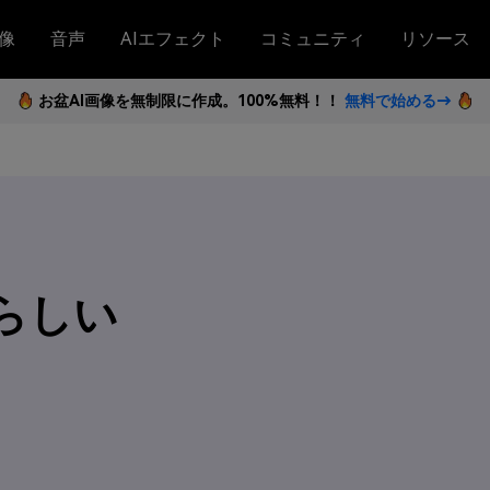
像
音声
AIエフェクト
コミュニティ
リソース
お盆AI画像を無制限に作成。100%無料！！
無料で始める→
晴らしい