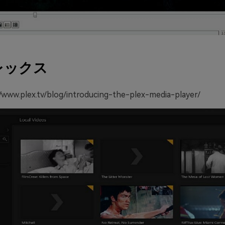
レックス
www.plex.tv/blog/introducing-the-plex-media-player/