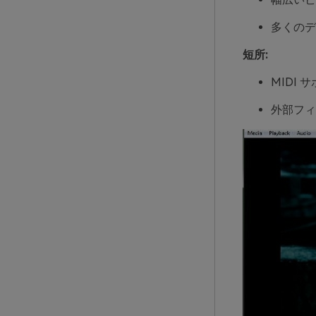
多くのデ
短所:
MIDI 
外部フィ