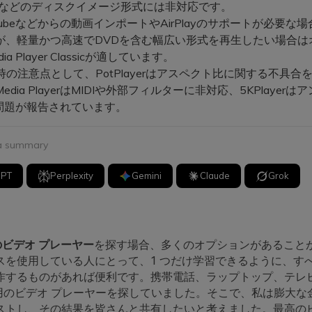
MGなどのディスクイメージ形式には非対応です。
Tubeなどからの動画インポートやAirPlayのサポートが必要な場
yerが、軽量かつ高速でDVDを含む幅広い形式を再生したい場合
a Player Classicが適しています。
の注意点として、PotPlayerはアスペクト比に関する不具合
Media PlayerはMIDIや外部フィルターに非対応、5KPlayer
問題が報告されています。
 a summary
GPT
Perplexity
Gemini
Claude
Grok
用のビデオ プレーヤー
を探す場合、多くのオプションがあること
スを使用している人にとって、1 つだけ学習できるように、す
作するものがあれば便利です。携帯電話、ラップトップ、テレ
 10 用のビデオ プレーヤーを探していました。そこで、私は膨大
ストし、その結果を皆さんと共有したいと考えました。最高の