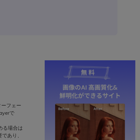
ターフェー
yerで
める場合は
要であり、