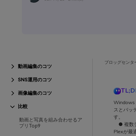
ブロッグセンタ
動画編集のコツ
SNS運用のコツ
TL;D
画像編集のコツ
Windo
比較
スとバッテ
す。
動画と写真を組み合わせるア
● 複数
プリTop9
Plexが