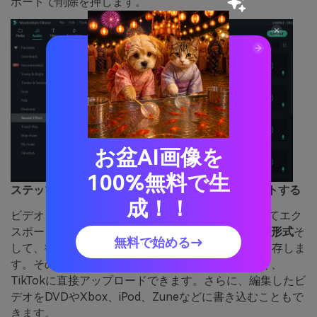
ボードで削除を押します。
お盆AI画像を
100%無料で生
ステップ3：编集したビデオファイルをエクスポートする
成！！
ビデオを編集したので、[作成]オプションを選択してエク
スポートできます。次に、次のことを選択します。
形式
そ
無料で始める→
して、後でTikTokで使用するために特定の場所に保存しま
す。その後、最初にデバイスに保存するのではなく、
TikTokに直接アップロードできます。さらに、編集したビ
デオをDVDやXbox、iPod、Zuneなどに書き込むこともで
きます。