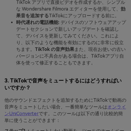
TikTok アプリで直接ビデオを作成するか、シンプル
な Wondershare Filmora エディターを使用して、
効
果音を追加する
TikTokにアップロードする前に。
時代遅れの電話機能:
デバイスのソフトウェアアップ
デートセクションで新しいアップデートを確認し
て、デバイスを更新してみてください。これによ
り、以下のような機能を有効にするのに非常に役立
ちます。
TikTok の音声効果
また、現在お使いの古い
バージョンに不具合がある場合は、TikTokアプリ自
体を使って修正することもできます。
3. TikTokで音声をミュートするにはどうすればい
いですか？
他のサウンドエフェクトを追加するためにTikTokで動画の
音声をミュートしたい場合、一番簡単なツールは
オンライ
ンUniConverter
です。このツールは以下の通り比較的簡
単に使うことができます：
ステップ1：
ミュートしたい動画を、ツールのホームペー