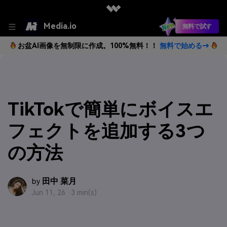
Media.io
無料で試す
お盆AI画像を無制限に作成。100%無料！！
無料で始める→
TikTokで簡単にボイスエ
フェクトを追加する3つ
の方法
田中 菜月
by
Jun 11, 26 ·
3 min(s)