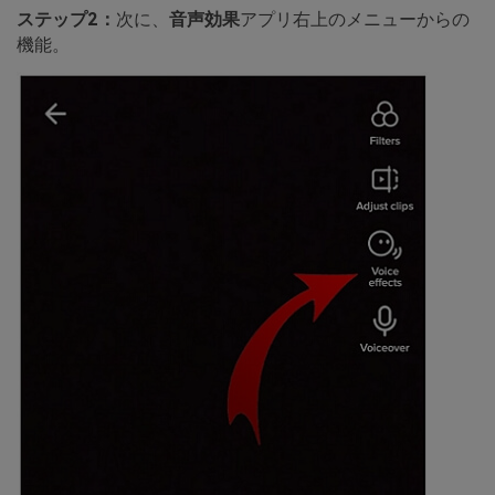
ステップ2：
次に、
音声効果
アプリ右上のメニューからの
機能。