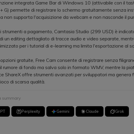
ione integrata Game Bar di Windows 10 (attivabile con il tas
G) permette di registrare lo schermo gratuitamente senza inst
a non supporta l'acquisizione da webcam e non nasconde il pun
 strumenti a pagamento, Camtasia Studio (299 USD) è indicato
di un editing dettagliato di tracce audio e video separate, mentr
imizzato per i tutorial di e-learning ma limita l'esportazione al 
zioni gratuite, Free Cam consente di registrare senza filigran
il rumore di fondo ma salva solo in formato WMV, mentre la pi
e ShareX offre strumenti avanzati per sviluppatori ma genera fi
ioco di scarsa qualità.
 a summary
GPT
Perplexity
Gemini
Claude
Grok