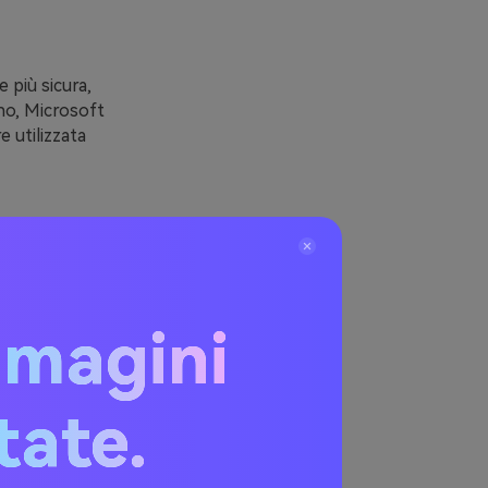
 più sicura,
no, Microsoft
 utilizzata
uida:
mmagini
mpo. Inoltre,
itate.