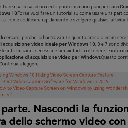
istrare qualcosa ad un certo punto, ma non puoi pensarci.
Com
dows 10
Forse vuoi fare un tutorial su come usare una partico
 su come codificare rapidamente e svolgere qualsiasi attività t
di cercare, perche' ci hai trovati. In questo articolo esaminer
i acquisizione video ideale per Windows 10
, 8 e 7 sono divis
e le informazioni necessarie per aiutarti a ottenere le informa
plicazione di acquisizione video per Windows
Questo corri
Continua a leggere.
Using Windows 10 Hiding Video Screen Capture Feature
11 Best Video Capture Software for Windows in 2019
How to Video Capture Screen on Windows by using Wondersh
erter?
parte. Nascondi la funzion
ra dello schermo video con