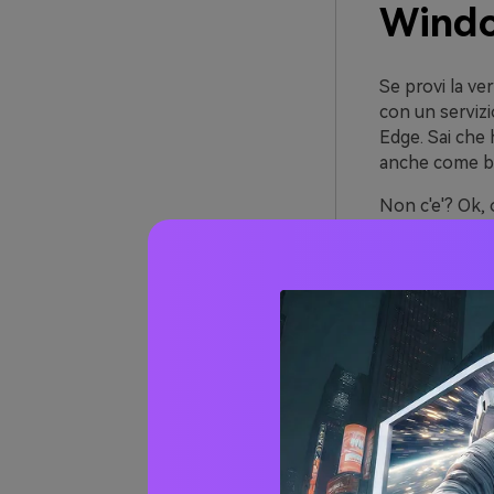
Wind
Se provi la v
con un serviz
Edge. Sai che 
anche come ba
Non c'e'? Ok, o
Ora, per acqui
Primo p
Sulla tastiera
puoi anche tr