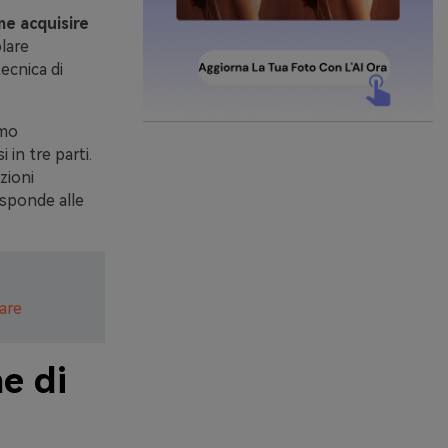
e acquisire
lare
ecnica di
emo
i in tre parti.
zioni
sponde alle
are
e di