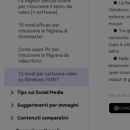
I 6 migliori metodi online
● La funz
per rimuovere il testo dai
Windows + 
video [+ software]
esterne, m
mouse.
10 modi efficaci per
● Tra gli
rimuovere la filigrana di
Kinemaster
necessita 
Suite è ott
Come usare l'AI per
MP4.
rimuovere la filigrana da
● Nelle op
video/foto
rimuovere 
open sourc
12 modi per catturare video
output di g
su Windows 10/8/7
Tips sui Social Media
Ask AI for
Suggerimenti per immagini
Chat
Contenuti comparativi