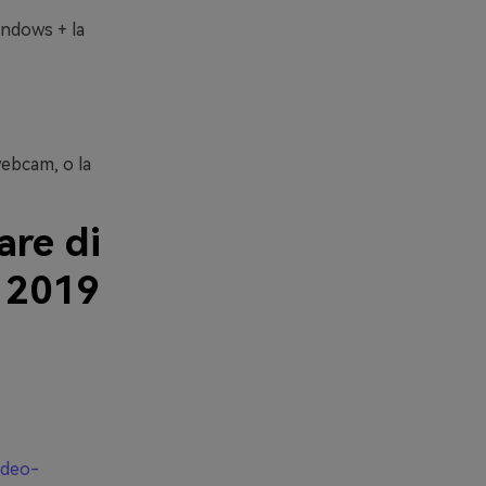
indows + la
webcam, o la
are di
s 2019
ideo-