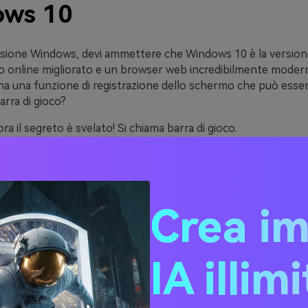
ows 10
ersione Windows, devi ammettere che Windows 10 è la versione
io online migliorato e un browser web incredibilmente moder
ha una funzione di registrazione dello schermo che può essere
rra di gioco?
ra il segreto è svelato! Si chiama barra di gioco.
sire schermate video su Windows, utilizzare le seguenti linee g
asso. Avvia la barra di gioco
Crea i
, trovare e premere
Tasto Windows e lettera G
Allo stesso te
ovare
Impostazioni di Windows > Giochi
.
IA illim