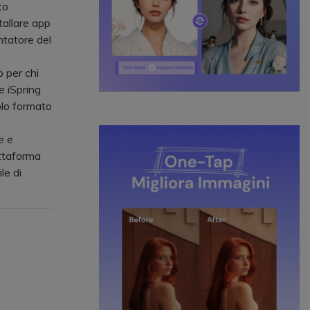
to
allare app
tatore del
 per chi
e iSpring
solo formato
e e
attaforma
le di