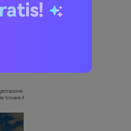
ratis!
egistrazione
e trovare il