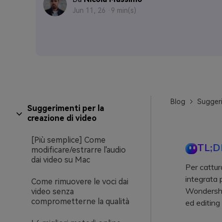
Jun 11, 26 ·
9 min(s)
Blog
Suggeri
Suggerimenti per la
creazione di video
[Più semplice] Come
TL;D
modificare/estrarre l'audio
dai video su Mac
Per cattur
integrata 
Come rimuovere le voci dai
Wondershar
video senza
comprometterne la qualità
ed editin