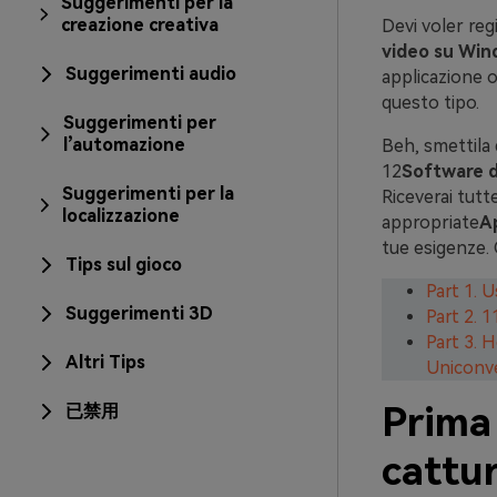
Suggerimenti per la
creazione creativa
Devi voler reg
video su Win
Suggerimenti audio
applicazione o
questo tipo.
Suggerimenti per
l’automazione
Beh, smettila 
12
Software d
Suggerimenti per la
Riceverai tutt
localizzazione
appropriate
Ap
tue esigenze. 
Tips sul gioco
Part 1. 
Suggerimenti 3D
Part 2. 
Part 3. 
Altri Tips
Uniconv
Prima 
已禁用
cattu