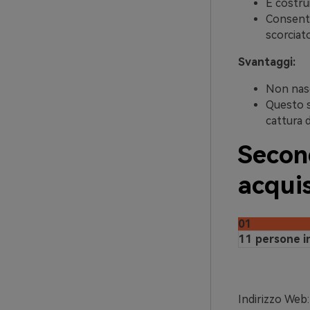
È costrui
Consente
scorciato
Svantaggi:
Non nasc
Questo s
cattura 
Secon
acqui
01
11 persone i
Indirizzo Web: