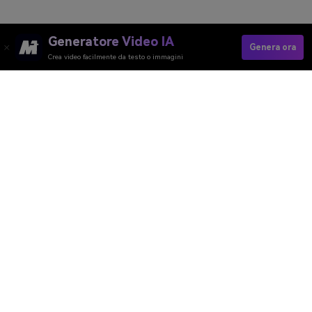
Generatore Video IA
Genera ora
Crea video facilmente da testo o immagini
Generatore Video AI
Generatore Immagini AI
Generatore Musica AI
Template e Filtri AI
Rimozione Watermark AI
Risorse