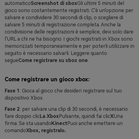
automatico
Screenshot di xbox
Gli ultimi 5 minuti del
gioco sono costantemente registrati. C'è un'opzione per
salvare e condividere 30 secondi di clip, o scegliere di
salvare 5 minuti di registrazione completa. Anche la
condivisione delle registrazioni è semplice, devi solo dare
l'URL a chi ne ha bisogno. I giochi registrati in Xbox sono
memorizzati temporaneamente e per poterli utilizzare in
seguito è necessario salvarli. Leggere quanto
segue
Come registrare su xbox one
.
Come registrare un gioco xbox:
Fase 1
: Gioca al gioco che desideri registrare sul tuo
dispositivo Xbox.
Fase 2
: per salvare una clip di 30 secondi, è necessario
fare doppio clic
La Xbox
Pulsante, quindi fai clic
X
Una
firma. Se sta usando
Kinect
Puoi anche emettere un
comando
Xbox, registralo.
.