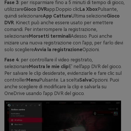
Fase 3
: per risparmiare fino a 5 minuti di tempo di gioco,
utilizzare
Gioco DVR
app.Doppio clic
La Xbox
Pulsante,
quindi selezionare
App Cattura
Ultima selezione
Gioco
DVR
. Kinect può anche essere usato per emettere
comandi. Per interrompere la registrazione,
selezionare
Morsetti terminali
Adesso. Puoi anche
iniziare una nuova registrazione con l'app, per farlo devi
solo scegliere
Avvia la registrazione
Opzioni.
Fase 4
: per controllare il video registrato,
selezionare
Mostra le mie clip
E' nell'app DVR del gioco.
Per salvare le clip desiderate, evidenziarle e fare clic sul
controller
Menu
Pulsante. La scelta
Salva
Opzioni. Puoi
anche scegliere di modificare la clip e salvarla su
OneDrive usando l'app DVR del gioco.