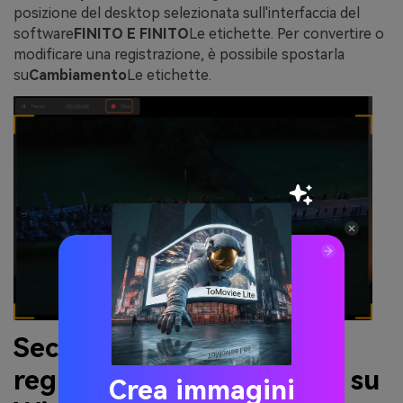
posizione del desktop selezionata sull'interfaccia del
software
FINITO E FINITO
Le etichette. Per convertire o
modificare una registrazione, è possibile spostarla
su
Cambiamento
Le etichette.
Seconda parte. Come
registrare un gioco gratis su
Crea immagini