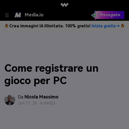
Media.io
Prova gratis
Crea immagini IA illimitate. 100% gratis!
Inizia gratis→
Come registrare un
gioco per PC
Nicola Massimo
Da
Jun 11, 26 ·
6 min(s)