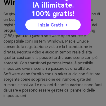
Windows 10
IA illimitate.
100% gratis!
Se giochi ai videogiochi sul tuo computer, hai bisogno di
un buon software di acquisizione dello schermo per
Inizia Gratis→
registrare i movimenti frenetici dei tuoi giochi. Uno dei
programmi popolari è il software Open Broadcasting
(OBS) gratuito. Questo software open source è
compatibile con i sistemi Windows, Mac e Linux e
consente la registrazione video e la trasmissione in
diretta. Registra video e audio in tempo reale di alta
qualità, così come la possibilità di creare scene con più
sorgenti. Con transizioni personalizzate, è possibile
impostare diversi scenari e passare da uno all'altro.
Software viene fornito con un mixer audio con filtri pre-
sorgente come soppressione del rumore, gate del
rumore e così via. Le opzioni di configurazione sono facili
da usare e possono essere gestite dal pannello delle
impostazioni.