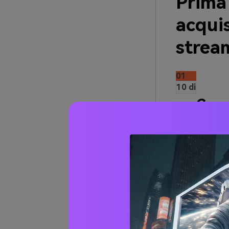
Prima 
acquis
strea
01
10 di
Conv
Indirizzo Web:
Attrezzatura
Livello consig
Wondershare U
principianti in
Web in streami
qualità, il ch