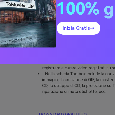
100% g
Wondershare UniConverter
· Wondershare UniConverter è il softwa
da usare perché ha un'interfaccia appli
semplice e intuitiva.
Inizia Gratis→
· Più di 1000 formati possono essere c
UniConverter.
· La velocità è aumentata di 30 volte, m
non è diminuita. Mantenere i documenti
qualità.
· Questo è un attrezzo 2 in 1 che Le p
registrare e curare video registrati su 
· Nella scheda Toolbox include la conv
immagini, la creazione di GIF, la master
CD, lo strappo di CD, la proiezione su T
riparazione di meta etichette, ecc.
DOWNLOAD GRATUITO