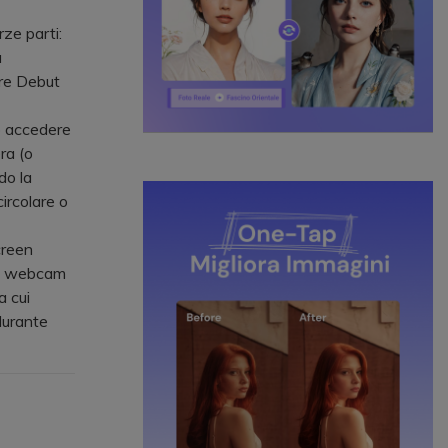
ze parti:
a
re Debut
o accedere
ra (o
do la
circolare o
creen
o e webcam
a cui
durante