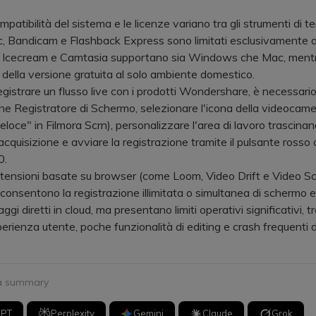
tibilità del sistema e le licenze variano tra gli strumenti di ter
, Bandicam e Flashback Express sono limitati esclusivamente 
Icecream e Camtasia supportano sia Windows che Mac, ment
so della versione gratuita al solo ambiente domestico.
strare un flusso live con i prodotti Wondershare, è necessari
one Registratore di Schermo, selezionare l'icona della videocame
eloce" in Filmora Scrn), personalizzare l'area di lavoro trascinan
acquisizione e avviare la registrazione tramite il pulsante rosso 
0.
nsioni basate su browser (come Loom, Video Drift e Video S
consentono la registrazione illimitata o simultanea di scherm
ggi diretti in cloud, ma presentano limiti operativi significativi, tr
erienza utente, poche funzionalità di editing e crash frequenti 
 a summary
GPT
Perplexity
Gemini
Claude
Grok