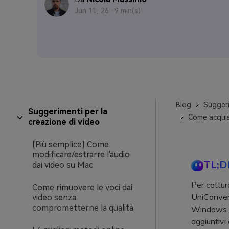
Jun 11, 26 ·
9 min(s)
Blog
Suggeri
Suggerimenti per la
Come acquis
creazione di video
[Più semplice] Come
modificare/estrarre l'audio
TL;D
dai video su Mac
Per cattur
Come rimuovere le voci dai
UniConvert
video senza
comprometterne la qualità
Windows e 
aggiuntivi