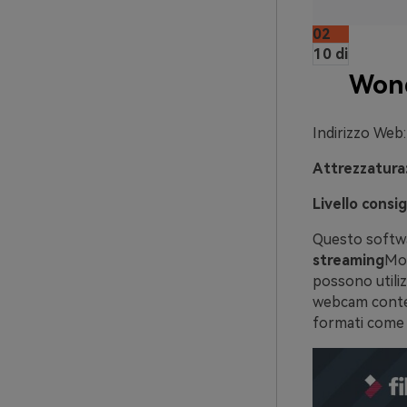
02
10 di
Wond
Indirizzo Web:
Attrezzatura
Livello consig
Questo softwa
streaming
Mol
possono utiliz
webcam contem
formati come 