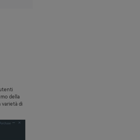
utenti
rmo della
varietà di