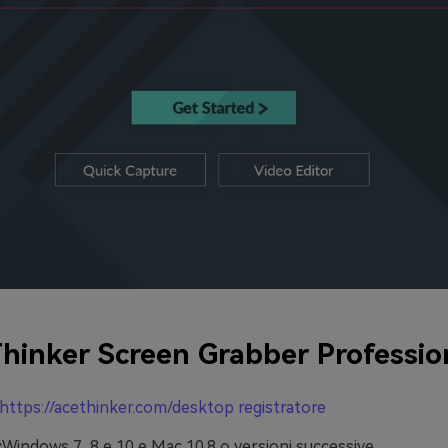
hinker Screen Grabber Professio
https://acethinker.com/desktop registratore
:
Windows 7, 8 e 10 e Mac 10.8 o versioni successive