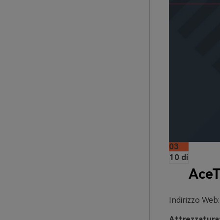
03
10 di
AceT
Indirizzo Web:
Attrezzatura