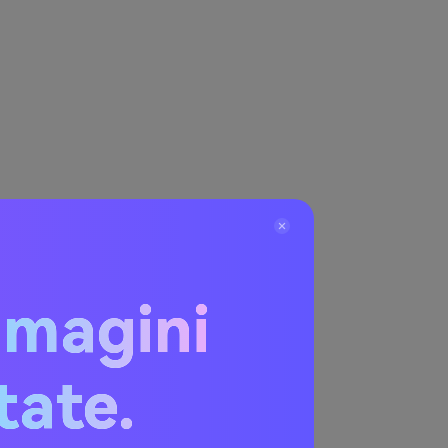
mmagini
utenti
itate.
re video da siti
tati di alta