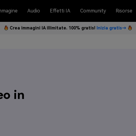
mmagine
Audio
Effetti IA
Community
Risorse
Crea immagini IA illimitate. 100% gratis!
Inizia gratis→
eo in