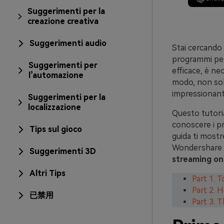
Suggerimenti per la
creazione creativa
Suggerimenti audio
Stai cercando 
programmi per 
Suggerimenti per
efficace, è nec
l’automazione
modo, non solo
impressionanti
Suggerimenti per la
localizzazione
Questo tutoria
conoscere i pr
Tips sul gioco
guida ti mostr
Wondershare di
Suggerimenti 3D
streaming on
Altri Tips
Part 1. 
Part 2. 
已禁用
Part 3. 