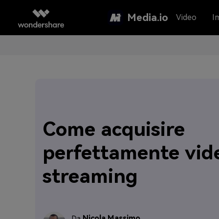
Media.io
Video
I
Come acquisire
perfettamente vid
streaming
Nicola Massimo
Da