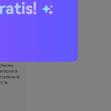
ratis!
re più facile
cativa
onvertiti in
a la qualità
 di alta
ermette di
schermo.
ersione di
izzazione di
V, la