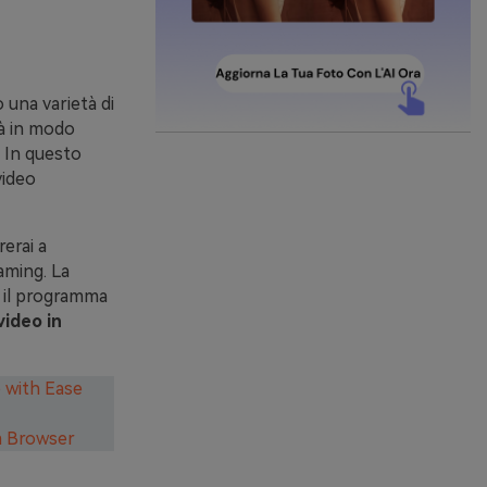
o una varietà di
tà in modo
. In questo
video
erai a
aming. La
n il programma
video in
o with Ease
m Browser