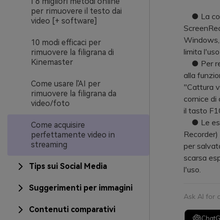
I 6 migliori metodi online
per rimuovere il testo dai
● La compa
video [+ software]
ScreenRec
Windows, 
10 modi efficaci per
limita l'u
rimuovere la filigrana di
Kinemaster
● Per regi
alla funzi
Come usare l'AI per
"Cattura v
rimuovere la filigrana da
cornice di 
video/foto
il tasto F1
● Le este
Come acquisire
Recorder) 
perfettamente video in
streaming
per salvata
scarsa esp
Tips sui Social Media
l'uso.
Suggerimenti per immagini
Ask AI for
Contenuti comparativi
Chat