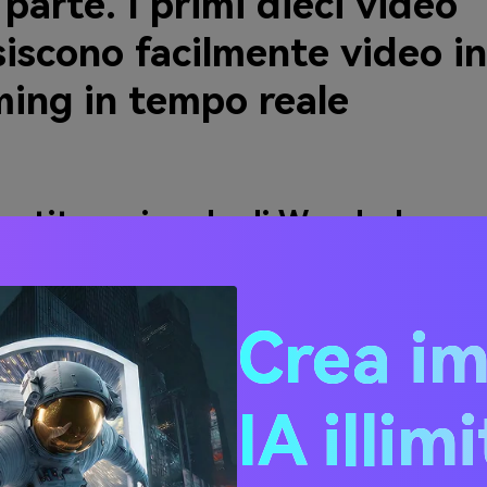
parte. I primi dieci video
iscono facilmente video in
ming in tempo reale
ertitore singolo di Wonderhare
https://www.media.io/it/video-converter-desktop.html
:
Windows e Mac
Crea i
liato:
I principianti
niConverter è amato e raccomandato da milioni di esperti e 
IA illim
 tutto il mondo. Infatti, questo strumento è in grado di acquisi
ng in semplici passaggi ed è comunque in grado di fornire risul
e lo rende il software più raccomandato.