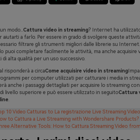
un modo...
Cattura video in streaming
? Internet ha utilizzat
aiutarti a farlo. Per essere in grado di svolgere queste attivi
essario filtrare gli strumenti migliori dalle librerie su Internet
 puoi completare facilmente le attività, ma anche acquisire 
 di alta qualità per un uso successivo.
l risponderà a circa
Come acquisire video in streaming
Impar
ogrammi per computer utilizzati per catturare i media in stre
erà anche i passaggi dettagliati per acquisire lo streaming co
 livello superiore e può essere utilizzato in seguito
Cattura 
line
.
Top 10 Video Catturas to La registrazione Live Streaming Vide
How to Cattura a Live Streaming with Wondershare Products?
Three Alternative Tools: How to Cattura Streaming Video fro