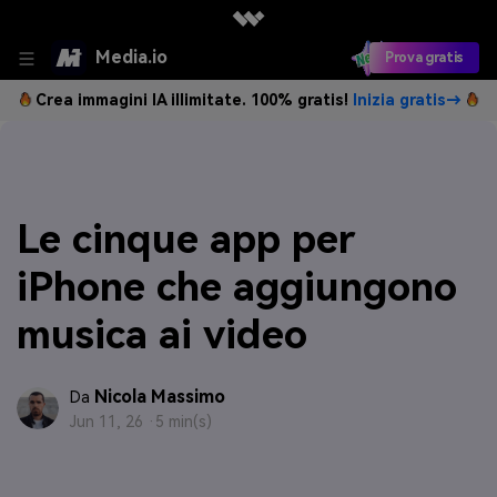
Media.io
Prova gratis
Crea immagini IA illimitate. 100% gratis!
Inizia gratis→
Le cinque app per
iPhone che aggiungono
musica ai video
Nicola Massimo
Da
Jun 11, 26 ·
5 min(s)