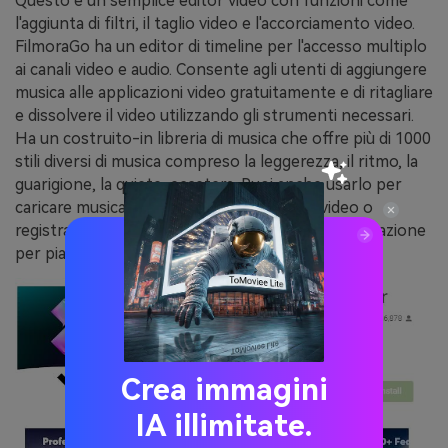
Questo è un semplice editor video con funzioni come
l'aggiunta di filtri, il taglio video e l'accorciamento video.
FilmoraGo ha un editor di timeline per l'accesso multiplo
ai canali video e audio. Consente agli utenti di aggiungere
musica alle applicazioni video gratuitamente e di ritagliare
e dissolvere il video utilizzando gli strumenti necessari.
Ha un costruito-in libreria di musica che offre più di 1000
stili diversi di musica compreso la leggerezza, il ritmo, la
guarigione, la quiete, eccetera. Puoi anche usarlo per
caricare musica locale, estrarre musica da video o
registrare la tua voce. Pertanto, è un'ottima applicazione
per piattaforme come YouTube e Taketing.
Crea immagini
IA illimitate.