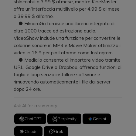
sbloccabili a 3,99 $ al mese, mentre KineMaster
offre un'interfaccia multilivello per 4,99 $ al mese
o 39,99 $ all'anno.
● FilmoraGo fornisce una libreria integrata di
oltre 1000 tracce ed estrazione audio,
VideoShow include una funzione per convertire le
colonne sonore in MP3 e Movie Maker ottimizza i
video in 16:9 per piattaforme come Instagram.
● Media.io consente di importare video tramite
URL, Google Drive o Dropbox, offrendo funzioni di
taglio e loop senza installare software e
rimuovendo automaticamente i file dai server
dopo 24 ore.
Ask AI for a summary
ChatGPT
Perplexity
Gemini
Claude
Grok