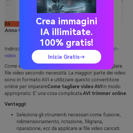
Crea immagini
06
IA illimitate.
Anno 06
Convertitore online
100% gratis!
Indirizzo Web:
https://www.onlineconverter.com/cut-
video
Inizia Gratis→
Come suggerisce il nome, Lei può convertire e tagliare
file video secondo necessità. La maggior parte dei video
sono in formato AVI e utilizzare questo convertitore
online per imparare
Come tagliare video AVI
In modo
appropriato. E' una cosa complicata.
AVI trimmer online
.
Vantaggi:
Seleziona gli strumenti necessari come fusione,
ridimensionamento, rotazione, filigrana,
riparazione, ecc da applicare ai file video caricati.