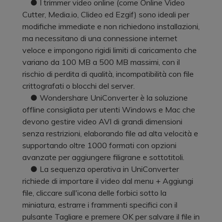
● I trimmer video online (come Online Video
Cutter, Media.io, Clideo ed Ezgif) sono ideali per
modifiche immediate e non richiedono installazioni,
ma necessitano di una connessione internet
veloce e impongono rigidi limiti di caricamento che
variano da 100 MB a 500 MB massimi, con il
rischio di perdita di qualità, incompatibilità con file
crittografati o blocchi del server.
● Wondershare UniConverter è la soluzione
offline consigliata per utenti Windows e Mac che
devono gestire video AVI di grandi dimensioni
senza restrizioni, elaborando file ad alta velocità e
supportando oltre 1000 formati con opzioni
avanzate per aggiungere filigrane e sottotitoli.
● La sequenza operativa in UniConverter
richiede di importare il video dal menu + Aggiungi
file, cliccare sull'icona delle forbici sotto la
miniatura, estrarre i frammenti specifici con il
pulsante Tagliare e premere OK per salvare il file in