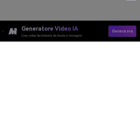
Generatore Video IA
Genera ora
Crea video facilmente da testo o immagini
Generatore Video AI
Generatore Immagini AI
Generatore Musica AI
Template e Filtri AI
Rimozione Watermark AI