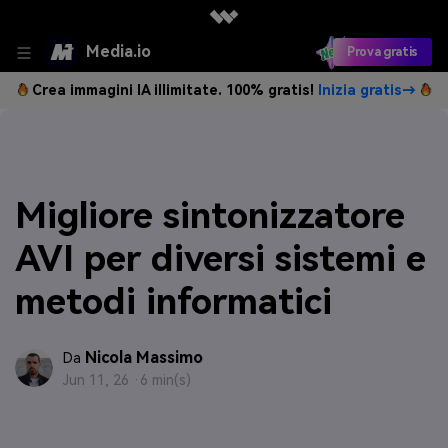
Media.io
Prova gratis
Crea immagini IA illimitate. 100% gratis!
Inizia gratis→
Migliore sintonizzatore
AVI per diversi sistemi e
metodi informatici
Nicola Massimo
Da
Jun 11, 26 ·
6 min(s)