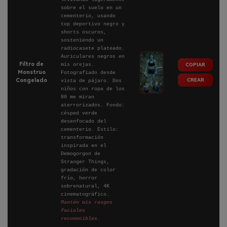
sobre el suelo en un
cementerio, usando
top deportivo negro y
shorts oscuros,
sosteniendo un
radiocasete plateado.
Auriculares negros en
Filtro de
mis orejas.
COPIAR
Monstruo
Fotografiado desde
CREAR
Congelado
vista de pájaro. Dos
niños con ropa de los
80 me miran
aterrorizados. Fondo:
césped verde
desenfocado del
cementerio. Estilo:
transformación
inspirada en el
Demogorgon de
Stranger Things,
gradación de color
frío, horror
sobrenatural, 4K
cinematográfico.
Mantén mis rasgos
faciales
reconocibles.