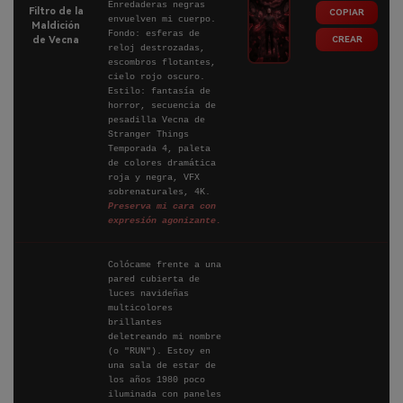
Enredaderas negras
Filtro de la
COPIAR
envuelven mi cuerpo.
Maldición
Fondo: esferas de
CREAR
de Vecna
reloj destrozadas,
escombros flotantes,
cielo rojo oscuro.
Estilo: fantasía de
horror, secuencia de
pesadilla Vecna de
Stranger Things
Temporada 4, paleta
de colores dramática
roja y negra, VFX
sobrenaturales, 4K.
Preserva mi cara con
expresión agonizante.
Colócame frente a una
pared cubierta de
luces navideñas
multicolores
brillantes
deletreando mi nombre
(o "RUN"). Estoy en
una sala de estar de
los años 1980 poco
iluminada con paneles