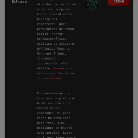
CREAR
Estirado
atuendos de los 80 me
miran con sorpresa.
Fondo: césped verde
borroso del
cementerio, poca
profundidad de campo.
Estilo: horror
cinematográfico,
estética de criatura
del Upside Down de
Stranger Things,
iluminación
inquietante, alto
detalle.
Preserva mi
estructura facial en
la distorsión.
Conviérteme en una
criatura de piel azul
hielo con cuello y
extremidades
estiradas. Mi piel
tiene un tono cian-
gris frío, ojos
brillando en blanco
como poseído. Estoy
levitando ligeramente