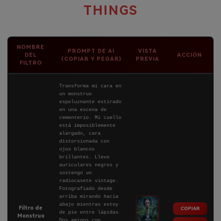
THINGS
NOMBRE
PROMPT DE AI
VISTA
DEL
ACCIÓN
(COPIAR Y PEGAR)
PREVIA
FILTRO
Transforma mi cara en
un monstruo
espeluznante estirado
en una escena de
cementerio. Mi cuello
está imposiblemente
alargado, cara
distorsionada con
ojos blancos
brillantes. Llevo
auriculares negros y
sostengo un
radiocasete vintage.
Fotografiado desde
arriba mirando hacia
abajo mientras estoy
Filtro de
COPIAR
de pie entre lápidas.
Monstruo
Dos amigos con