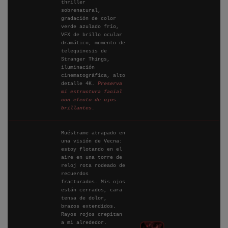
thriller
sobrenatural,
gradación de color
verde azulado frío,
VFX de brillo ocular
dramático, momento de
telequinesis de
Stranger Things,
iluminación
cinematográfica, alto
detalle 4K.
Preserva
mi estructura facial
con efecto de ojos
brillantes.
Muéstrame atrapado en
una visión de Vecna:
estoy flotando en el
aire en una torre de
reloj rota rodeado de
recuerdos
fracturados. Mis ojos
están cerrados, cara
tensa de dolor,
brazos extendidos.
Rayos rojos crepitan
a mi alrededor.