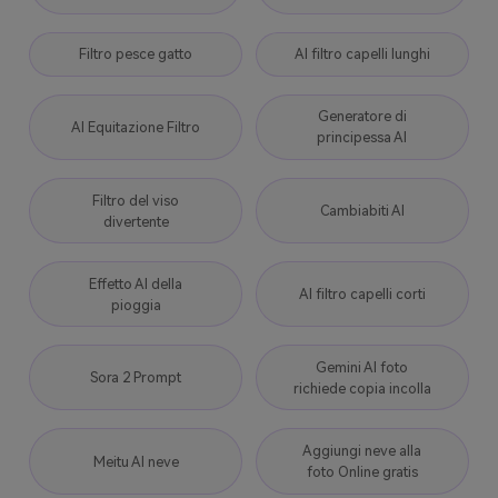
Filtro pesce gatto
AI filtro capelli lunghi
Generatore di
AI Equitazione Filtro
principessa AI
Filtro del viso
Cambiabiti AI
divertente
Effetto AI della
AI filtro capelli corti
pioggia
Gemini AI foto
Sora 2 Prompt
richiede copia incolla
Aggiungi neve alla
Meitu AI neve
foto Online gratis