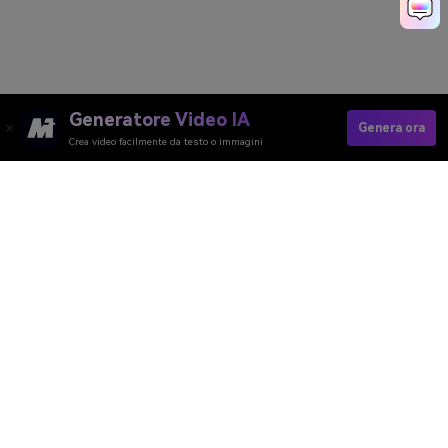
Generatore Video IA
Genera ora
Crea video facilmente da testo o immagini
Media.io Online Tools Quality Rating：
4.7 (162,357 Votes)
Generatore Video AI
Generatore Immagini AI