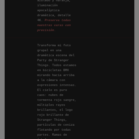
azulado y naranja,
iluminación
apocalíptica
dramática, detalle
4K.
Preserva todas
nuestras caras con
precisión.
Transforma mi foto
grupal en una
dramática escena del
Party de Stranger
Things. Todos estamos
en bicicletas BMX
mirando hacia arriba
a la cámara con
expresiones intensas.
El cielo es puro
caos: nubes de
tormenta rojo sangre,
múltiples rayos
brillantes, el logo
rojo brillante de
Stranger Things,
partículas de ceniza
flotando por todas
partes. Ramas de