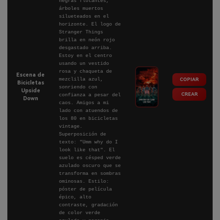
negras flotantes,
árboles muertos
silueteados en el
horizonte. El logo de
Stranger Things
brilla en neón rojo
desgastado arriba.
Estoy en el centro
usando un vestido
rosa y chaqueta de
Escena de
mezclilla azul,
COPIAR
Bicicletas
sonriendo con
Upside
CREAR
confianza a pesar del
Down
caos. Amigos a mi
lado con atuendos de
los 80 en bicicletas
vintage.
Superposición de
texto: "Umm why do I
look like that". El
suelo es césped verde
azulado oscuro que se
transforma en sombras
ominosas. Estilo:
póster de película
épico, alto
contraste, gradación
de color verde