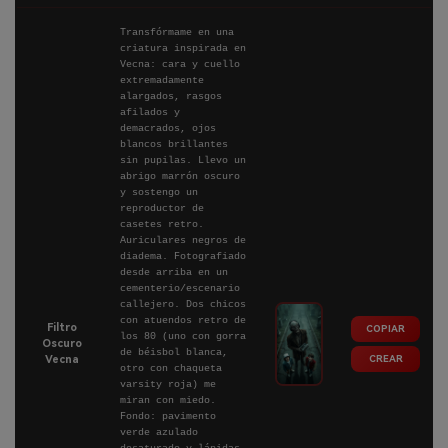
Transfórmame en una
criatura inspirada en
Vecna: cara y cuello
extremadamente
alargados, rasgos
afilados y
demacrados, ojos
blancos brillantes
sin pupilas. Llevo un
abrigo marrón oscuro
y sostengo un
reproductor de
casetes retro.
Auriculares negros de
diadema. Fotografiado
desde arriba en un
cementerio/escenario
callejero. Dos chicos
con atuendos retro de
Filtro
COPIAR
los 80 (uno con gorra
Oscuro
de béisbol blanca,
CREAR
Vecna
otro con chaqueta
varsity roja) me
miran con miedo.
Fondo: pavimento
verde azulado