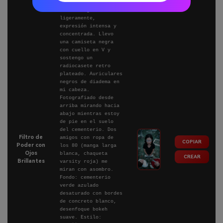
eléctrico brillante,
nariz sangrando
ligeramente,
expresión intensa y
concentrada. Llevo
una camiseta negra
con cuello en V y
sostengo un
radiocasete retro
plateado. Auriculares
negros de diadema en
mi cabeza.
Fotografiado desde
arriba mirando hacia
abajo mientras estoy
de pie en el suelo
del cementerio. Dos
Filtro de
amigos con ropa de
COPIAR
Poder con
los 80 (manga larga
Ojos
blanca, chaqueta
CREAR
Brillantes
varsity roja) me
miran con asombro.
Fondo: cementerio
verde azulado
desaturado con bordes
de concreto blanco,
desenfoque bokeh
suave. Estilo: