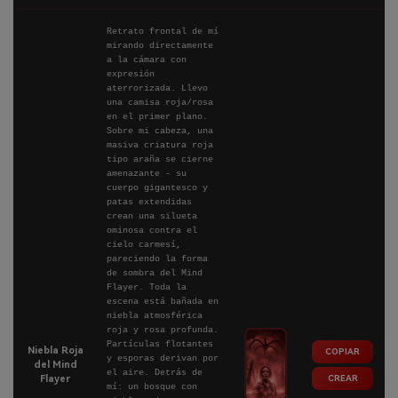
Retrato frontal de mí
mirando directamente
a la cámara con
expresión
aterrorizada. Llevo
una camisa roja/rosa
en el primer plano.
Sobre mi cabeza, una
masiva criatura roja
tipo araña se cierne
amenazante - su
cuerpo gigantesco y
patas extendidas
crean una silueta
ominosa contra el
cielo carmesí,
pareciendo la forma
de sombra del Mind
Flayer. Toda la
escena está bañada en
niebla atmosférica
roja y rosa profunda.
Partículas flotantes
Niebla Roja
COPIAR
y esporas derivan por
del Mind
el aire. Detrás de
CREAR
Flayer
mí: un bosque con