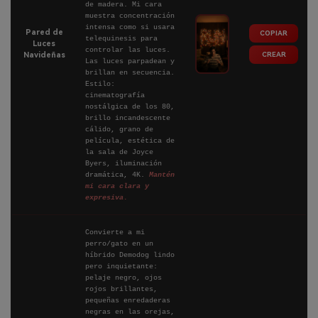
de madera. Mi cara
muestra concentración
intensa como si usara
Pared de
COPIAR
telequinesis para
Luces
controlar las luces.
CREAR
Navideñas
Las luces parpadean y
brillan en secuencia.
Estilo:
cinematografía
nostálgica de los 80,
brillo incandescente
cálido, grano de
película, estética de
la sala de Joyce
Byers, iluminación
dramática, 4K.
Mantén
mi cara clara y
expresiva.
Convierte a mi
perro/gato en un
híbrido Demodog lindo
pero inquietante:
pelaje negro, ojos
rojos brillantes,
pequeñas enredaderas
negras en las orejas,