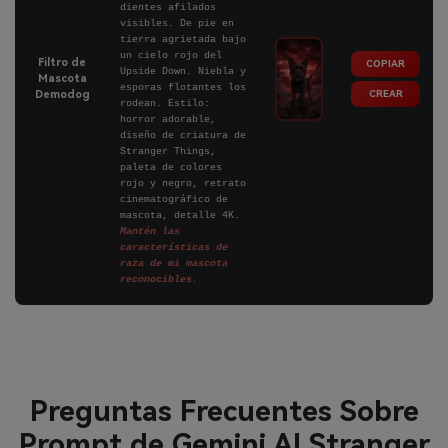
dientes afilados
visibles. De pie en
tierra agrietada bajo
un cielo rojo del
Filtro de
COPIAR
Upside Down. Niebla y
Mascota
esporas flotantes los
CREAR
Demodog
rodean. Estilo:
horror adorable,
diseño de criatura de
Stranger Things,
paleta de colores
rojo y negro, retrato
cinematográfico de
mascota, detalle 4K.
Mantén las
características de
raza de mi mascota
reconocibles.
Preguntas Frecuentes Sobre
Prompt de Gemini AI Stranger