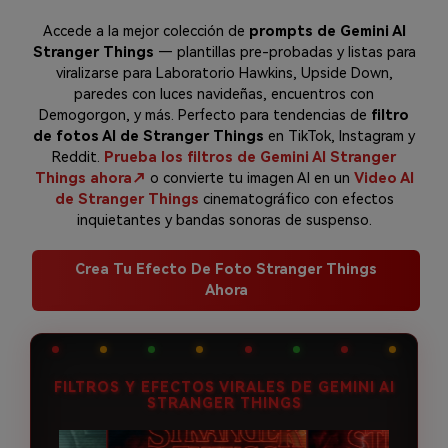
Accede a la mejor colección de
prompts de Gemini AI
Stranger Things
— plantillas pre-probadas y listas para
viralizarse para Laboratorio Hawkins, Upside Down,
paredes con luces navideñas, encuentros con
Demogorgon, y más. Perfecto para tendencias de
filtro
de fotos AI de Stranger Things
en TikTok, Instagram y
Reddit.
Prueba los filtros de Gemini AI Stranger
Things ahora↗
o convierte tu imagen AI en un
Video AI
de Stranger Things
cinematográfico con efectos
inquietantes y bandas sonoras de suspenso.
Crea Tu Efecto De Foto Stranger Things
Ahora
FILTROS Y EFECTOS VIRALES DE GEMINI AI
STRANGER THINGS