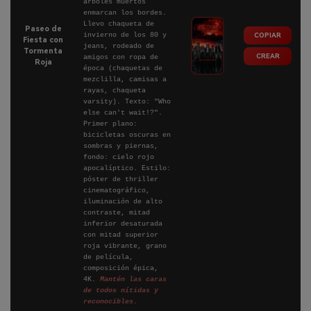
árboles muertos
enmarcan los bordes.
Llevo chaqueta de
Paseo de
invierno de los 80 y
COPIAR
Fiesta con
jeans, rodeado de
Tormenta
CREAR
amigos con ropa de
Roja
época (chaquetas de
mezclilla, camisas a
rayas, chaqueta
varsity). Texto: "Who
else can't wait!?".
Primer plano:
bicicletas oscuras en
sombras y piernas,
fondo: cielo rojo
apocalíptico. Estilo:
póster de thriller
cinematográfico,
iluminación de alto
contraste, mitad
inferior desaturada
con mitad superior
roja vibrante, grano
de película,
composición épica,
4K.
Mantén las caras
de todos nítidas y
reconocibles.