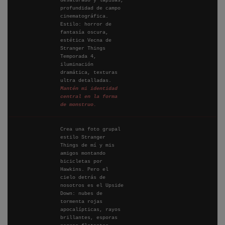
desaturado y lápidas,
profundidad de campo
cinematográfica.
Estilo: horror de
fantasía oscura,
estética Vecna de
Stranger Things
Temporada 4,
iluminación
dramática, texturas
ultra detalladas.
Mantén mi identidad
central en la forma
de monstruo.
Crea una foto grupal
estilo Stranger
Things de mí y mis
amigos montando
bicicletas por
Hawkins. Pero el
cielo detrás de
nosotros es el Upside
Down: nubes de
tormenta rojas
apocalípticas, rayos
brillantes, esporas