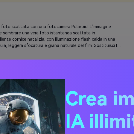
 foto scattata con una fotocamera Polaroid. L'immagine 
 sembrare una vera foto istantanea scattata in 
iente cornice natalizia, con illuminazione flash calda in una 
ia, leggera sfocatura e grana naturale del film. Sostituisci lo 
ietro [la tua foto] con una tenda bianca leggermente 
a e luci natalizie sfocate, mantenendo inalterato il viso e 
sione. L'illuminazione dovrebbe diffondersi leggermente 
so l'immagine, come un lampo che colpisce la polvere di neve 
. La foto deve sembrare naturale e sincera, non posata. 
eboli toni festivi: caldi riflessi rossi e dorati, sottili particelle 
morbide che galleggiano.
Crea i
na foto come se fosse stata scattata da una fotocamera 
di notte, con illuminazione flash diretta, punti salienti visibili 
e sul mantello e soffice sfocatura attorno ai bordi. [La tua 
IA illim
piedi di fronte a un albero di Natale fioco con ornamenti 
 luci da fata, sciarpa accogliente e neve nei capelli, 
one naturale. Il tono complessivo dovrebbe sembrare 
nte sovraesposto ma caldo, con un autentico look di film 