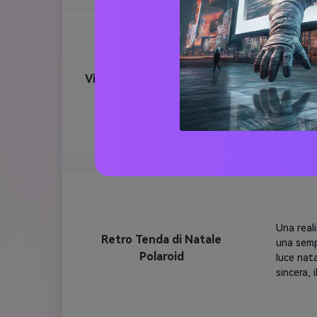
istantane
un'atmosf
leggeri f
Scatta un
Vigilia di Natale Primo piano
leggera s
Polaroid
Sostitui
riflessi 
accoglien
maglione
visibile
portatil
aggiunto
Una reali
Retro Tenda di Natale
una semp
Polaroid
luce nat
sincera,
effetto h
opaco, e