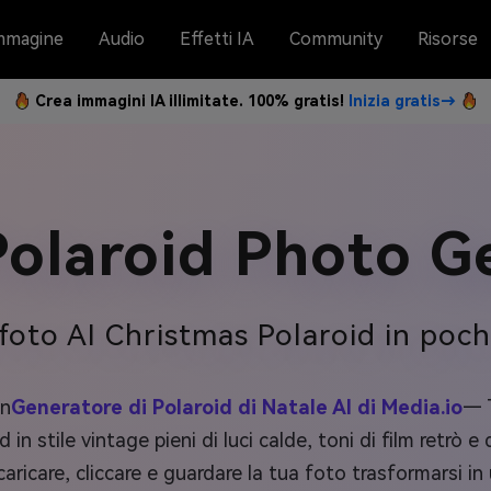
mmagine
Audio
Effetti IA
Community
Risorse
Crea immagini IA illimitate. 100% gratis!
Inizia gratis→
Polaroid Photo G
 foto AI Christmas Polaroid in poch
on
Generatore di Polaroid di Natale AI di Media.io
— 
id in stile vintage pieni di luci calde, toni di film retrò 
aricare, cliccare e guardare la tua foto trasformarsi i