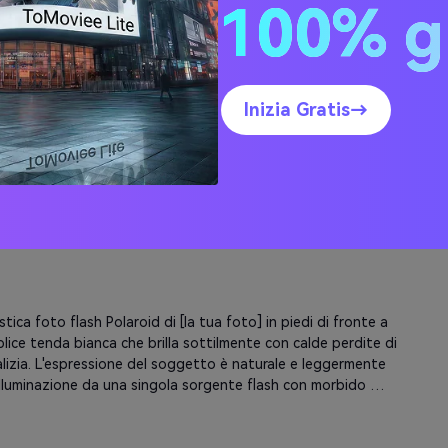
100% g
o, bordo bianco Polaroid e sottile grana di film. Aggiungi 
era di vacanza attraverso il riflesso della luce su ornamenti e 
iocchi di neve.
 ritratto ravvicinato con un flash della fotocamera Polaroid, 
Inizia Gratis→
focatura morbida, grana di film visibile sul viso e sullo sfondo. 
re lo sfondo con una tenda bianca leggermente illuminata da 
rossi e dorati, aggiungendo sottile scintillio di neve e 
ti toni natalizi. Il soggetto ([la tua foto]) indossa un 
 o un cappotto caldo, un sorriso naturale, un riflesso oculare 
 dal flash. L'Output dovrebbe sembrare una foto istantanea 
e: superficie opaca, bordo bianco completo, nessun scenario 
 oltre lo scatto.
stica foto flash Polaroid di [la tua foto] in piedi di fronte a 
lice tenda bianca che brilla sottilmente con calde perdite di 
alizia. L'espressione del soggetto è naturale e leggermente 
 illuminazione da una singola sorgente flash con morbido 
alo. Leggera sfocatura attorno ai bordi, texture di film 
videnziazione flash visibile sulle guance. Aggiungi una debole 