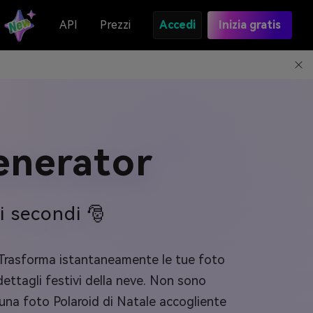
API
Prezzi
Accedi
Inizia gratis
enerator
i secondi 🎅
Trasforma istantaneamente le tue foto
e dettagli festivi della neve. Non sono
n una foto Polaroid di Natale accogliente