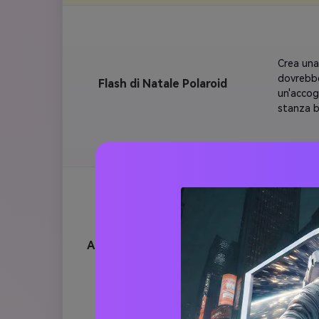
Crea una
dovrebbe
Flash di Natale Polaroid
un'accogl
stanza bu
sfondo d
illuminat
l'espres
attraver
nell'aria
Aggiungi d
di neve 
Scatta u
Polaroid 
Albero di Natale Flash Shot
sul viso 
foto] in 
sfocati e
espressi
leggerme