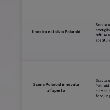
atmosfer
minuscolo
Scatta un
smerigli
finestra natalizia Polaroid
diffusa n
sostitui
dalle luc
finitura 
Scatta u
Scena Polaroid innevata
Polaroid 
all'aperto
sul viso 
foto] in 
sfocati e
espressi