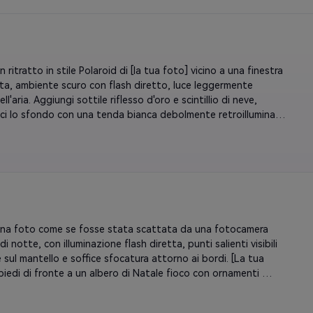
a festosa: bokeh natalizio sfocato dietro il tessuto, 
 riflesso della neve, tinta calda.
 ritratto in stile Polaroid di [la tua foto] vicino a una finestra 
ata, ambiente scuro con flash diretto, luce leggermente 
ell'aria. Aggiungi sottile riflesso d'oro e scintillio di neve, 
sci lo sfondo con una tenda bianca debolmente retroilluminata 
i di Natale. Leggera sfocatura e autentica cornice portatile, 
di carta Polaroid opaca, tono nostalgico.
na foto come se fosse stata scattata da una fotocamera 
di notte, con illuminazione flash diretta, punti salienti visibili 
e sul mantello e soffice sfocatura attorno ai bordi. [La tua 
piedi di fronte a un albero di Natale fioco con ornamenti 
 luci da fata, sciarpa accogliente e neve nei capelli, 
one naturale. Il tono complessivo dovrebbe sembrare 