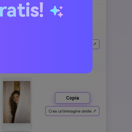
ratis!
Copia
Crea un'immagine simile ↗
Copia
Crea un'immagine simile ↗