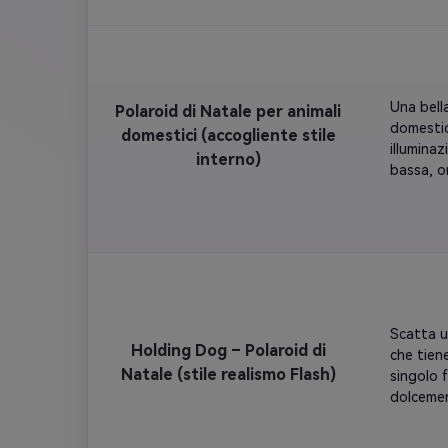
leggerme
istantane
un'atmosf
leggeri f
Una bella
Polaroid di Natale per animali
domestic
domestici (accogliente stile
illumina
interno)
bassa, o
festivo, 
Scatta u
Holding Dog – Polaroid di
che tiene
Natale (stile realismo Flash)
singolo 
dolcemen
cane ind
renna. So