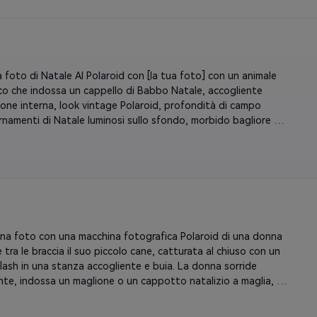
nte sovraesposto ma caldo, con un autentico look di film 
o, bordo bianco Polaroid e sottile grana di film. Aggiungi 
era di vacanza attraverso il riflesso della luce su ornamenti e 
iocchi di neve.
 foto di Natale AI Polaroid con [la tua foto] con un animale 
o che indossa un cappello di Babbo Natale, accogliente 
zione interna, look vintage Polaroid, profondità di campo 
rnamenti di Natale luminosi sullo sfondo, morbido bagliore 
realismo in stile cinematografico.
na foto con una macchina fotografica Polaroid di una donna 
 tra le braccia il suo piccolo cane, catturata al chiuso con un 
flash in una stanza accogliente e buia. La donna sorride 
te, indossa un maglione o un cappotto natalizio a maglia, e il 
ossa un piccolo cappello di Babbo Natale o una fascia di 
stituisci lo sfondo con una tenda bianca che si illumina 