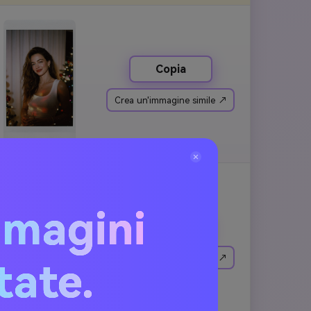
Copia
Crea un'immagine simile ↗
mmagini
Copia
Crea un'immagine simile ↗
itate.