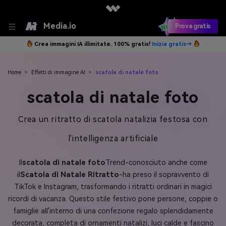
Media.io
Prova gratis
Crea immagini IA illimitate. 100% gratis!
Inizia gratis→
Home
>
Effetti di immagine AI
>
scatola di natale foto
scatola di natale foto
Crea un ritratto di scatola natalizia festosa con
l'intelligenza artificiale
Il
scatola di natale foto
Trend-conosciuto anche come
il
Scatola di Natale Ritratto
-ha preso il sopravvento di
TikTok e Instagram, trasformando i ritratti ordinari in magici
ricordi di vacanza. Questo stile festivo pone persone, coppie o
famiglie all'interno di una confezione regalo splendidamente
decorata, completa di ornamenti natalizi, luci calde e fascino