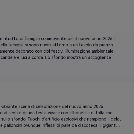
 cotone zucchero. Morbida illuminazione di bellezza con filtri 
sa. Conserva la struttura del viso, aggiungi trucco in stile 
n ombretto scintillante. Energia giovanile e flirtante.
n ritratto di famiglia commovente per il nuovo anno 2026. I 
lla famiglia si sono riuniti attorno a un tavolo da pranzo 
amente decorato con cibi festivi. Illuminazione ambientale 
 candele e luci a corda. Lo sfondo mostra un accogliente 
o con camino, albero di Natale con ornamento "2026", foto di 
sulle pareti. Sorrisi naturali, abbigliamento casual e 
ole. focus morbido sullo sfondo. Illuminazione dell'ora d'oro. 
esattamente tutte le caratteristiche del viso. enfasi sulla 
tà e sull'amore.
 vibrante scena di celebrazione del nuovo anno 2026. 
 al centro di una festa vivace con silhouette di folla che 
ullo sfondo. Fuochi d'artificio esplosivi che riempiono il cielo, 
e palloncini ovunque, riflessi di palle da discoteca. Il gigante 
luminò i numeri dietro. Luci LED colorate, scintillanti, bottiglie 