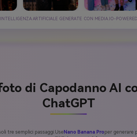
 INTELLIGENZA ARTIFICIALE GENERATE CON MEDIA.IO-POWERE
oto di Capodanno AI con
ChatGPT
soli tre semplici passaggi.Use
Nano Banana Pro
per generare p