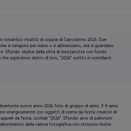
agne che scoppiano. Composizione dinamica con sfocatura 
mento sullo sfondo. Soggetto netto e chiaro. Schema di 
sso e oro festivo. Atmosfera di festa ad alta energia.
n romantico ritratto di coppia di Capodanno 2026. Due 
che si tengono per mano o si abbracciano, che si guardano 
e. Sfondo: skyline della città di mezzanotte con fuochi 
io che esplodono dietro di loro, "2026" scritto in scintillanti. 
bokeh morbido con macchie luminose a forma di cuore. Petali 
che cadono dolcemente. Gradazione cinematografica dei colori 
 caldi. Abbigliamento formale elegante. Conservare entrambe 
 esattamente. Atmosfera romantica da sogno con tonalità 
osa.
divertente nuovo anno 2026 foto di gruppo di amici. 3-5 amici 
no energicamente con oggetti di scena da festa-creatori di 
appelli da festa, occhiali "2026". Sfondo: arco di palloncini 
 allestimento della cabina fotografica con striscioni festivi. 
cendo espressioni e gesti giocosi. Cannoni da Confetti 