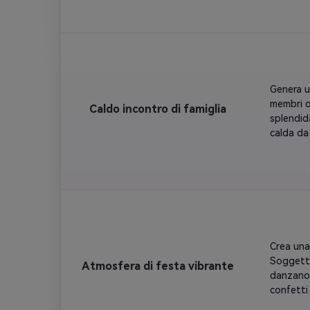
nuvole di
in gel ro
kawaii co
Genera u
membri de
Caldo incontro di famiglia
splendid
calda da
soggiorn
famiglia 
confortev
Conserva 
solidarie
Crea una
Soggetto
Atmosfera di festa vibrante
danzano s
confetti 
"2026" il