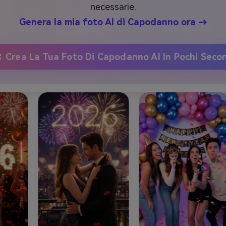
necessarie.
Genera la mia foto AI di Capodanno ora →
Crea La Tua Foto Di Capodanno AI In Pochi Seco