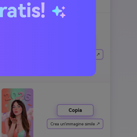
ratis!
Copia
Crea un'immagine simile ↗
Copia
Crea un'immagine simile ↗