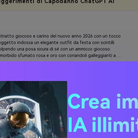
uggerimenti di Capodanno ChatGPT AI
ritratto giocoso e carino del nuovo anno 2026 con un tocco 
soggetto indossa un elegante outfit da festa con scintilli 
 colpendo una posa sicura di sé con un ammicco giocoso. 
morbido sfumato rosa e oro con coriandoli galleggianti a 
cuore e "2026" in carine lettere bolle. Aggiungi orecchie di 
cia o cappello da festa. Effetto luce anello morbido sul viso. 
 le caratteristiche originali del viso, aggiungere guance 
 labbra lucide. Atmosfera festosa ma flirtante.
Crea i
n ritratto chic e giocoso del nuovo anno 2026. Soggetto in 
abito alla moda o elegante crop top con gonna a vita alta, 
IA illim
giocosamente la bottiglia di champagne. pose carina con una 
l'anca, sorriso luminoso con un leggero boccato. Sfondo: 
e arcobaleno pastello con "2026" in carattere cursivo 