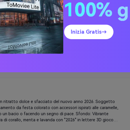
nte. Bolle galleggianti e stelle. Illuminazione glamour morbida 
100% g
nzia le curve. Conserva le caratteristiche del viso, aggiungi 
ugiato e zigomi evidenziati. vibe divertente ma allettante.
Inizia Gratis→
vibrante ritratto festivo di celebrazione del Capodanno 2026. 
 circondato da gioiosi elementi di festa-streamer colorati, 
appese, palloncini metallici in argento e oro. Sfondo: locale 
stivo con "2026" in grandi numeri illuminati, coriandoli che 
ntinuamente, effetti scintilli. Illuminazione ambientale calda 
 colorate per feste che creano ombre dinamiche. Soggetto che 
n outfit di festa con accessori festivi. Conserva 
nte le caratteristiche del viso. Energetico umore di 
ione con schema di colori rosso, oro e argento. Atmosfera di 
 Champagne con allegria festosa.
n ritratto dolce e sfacciato del nuovo anno 2026. Soggetto 
iamento da festa colorato con accessori ispirati alle caramelle, 
o un bacio o facendo un segno di pace. Sfondo: Vibrante 
a di corallo, menta e lavanda con "2026" in lettere 3D giocose. 
ni di lecca-lecca e caramelle che galleggiano intorno. Effetto 