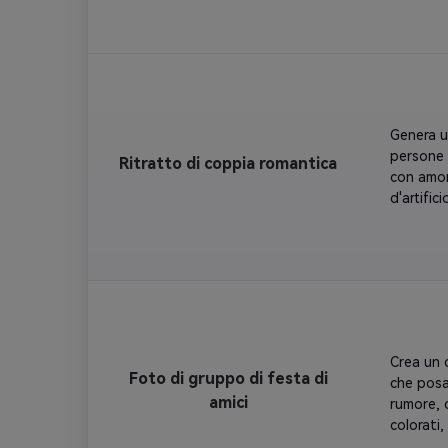
di champ
del movi
colori ro
Genera u
persone 
Ritratto di coppia romantica
con amor
d'artific
Effetto 
di Rose 
con toni
le facce
viola e r
Crea un 
Foto di gruppo di festa di
che posa
amici
rumore, c
colorati,
Tutti fa