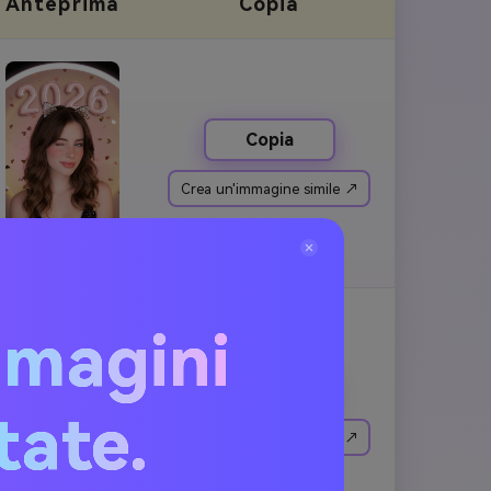
Anteprima
Copia
Copia
Crea un'immagine simile ↗
mmagini
Copia
itate.
Crea un'immagine simile ↗