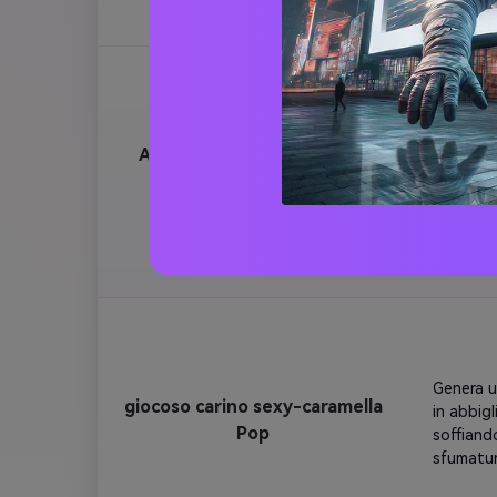
scintilla
che evide
trucco r
Crea un 
Atmosfera di celebrazione
Soggetto
festosa
lanterne 
indoor fe
cadono co
con luci
indossa u
esattame
celebraz
toast di
Genera u
giocoso carino sexy-caramella
in abbigl
Pop
soffiand
sfumatur
Decorazio