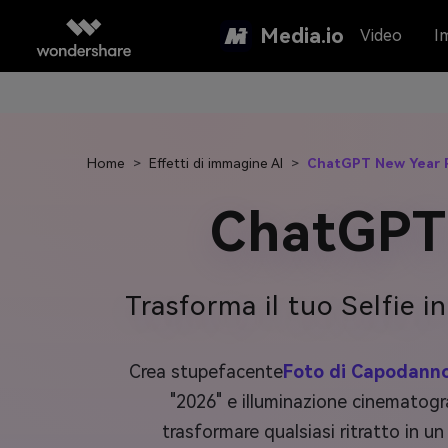
Media.io
Video
I
Home
>
Effetti di immagine AI
>
ChatGPT New Year 
ChatGPT
Trasforma il tuo Selfie 
Crea stupefacente
Foto di Capodanno
"2026" e illuminazione cinematogr
trasformare qualsiasi ritratto in u