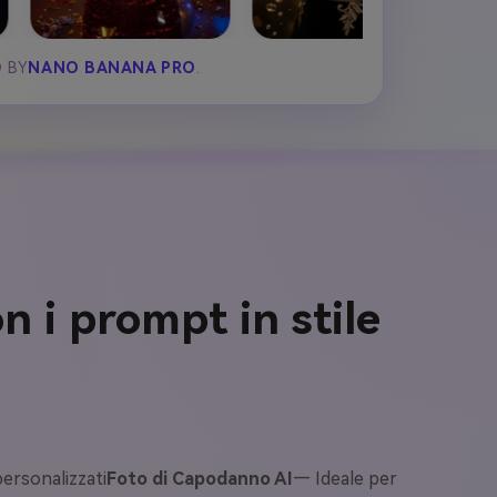
D BY
NANO BANANA PRO
.
 i prompt in stile
ersonalizzati
Foto di Capodanno AI
— Ideale per