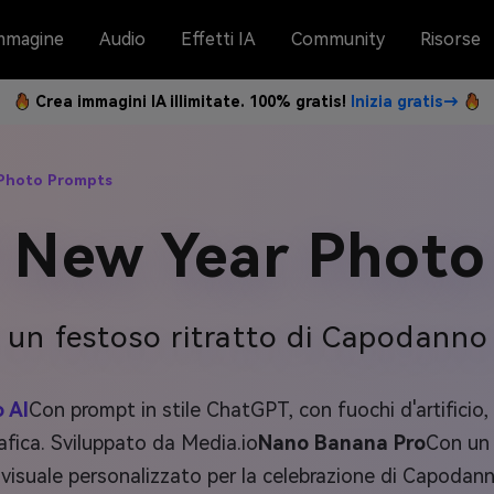
mmagine
Audio
Effetti IA
Community
Risorse
Crea immagini IA illimitate. 100% gratis!
Inizia gratis→
Photo Prompts
 New Year Photo
in un festoso ritratto di Capodanno
 AI
Con prompt in stile ChatGPT, con fuochi d'artificio, 
afica. Sviluppato da Media.io
Nano Banana Pro
Con un
n visuale personalizzato per la celebrazione di Capoda