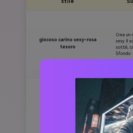
stile
S
Crea un 
giocoso carino sexy-rosa
sexy. Il 
tesoro
sottili,
Sfondo: 
forma di 
gatto fas
Mantenere
rosate e
Genera u
Giocoso carino sexy-
un mini 
champagne ragazza
tenendo 
mano sul
Gradient