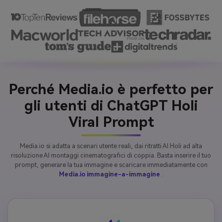
dinamica del festival. Mantenere 
l'illuminazione naturale e coerente con 
la foto originale. Ultra realistico, alto 
dettaglio, fotografia professionale 4K, 
messa a fuoco nitida, riflessi realistici, 
vibe festival Holi.
Perché Media.io è perfetto per
gli utenti di ChatGPT Holi
Viral Prompt
Media.io si adatta a scenari utente reali, dai ritratti AI Holi ad alta
risoluzione AI montaggi cinematografici di coppia. Basta inserire il tuo
prompt, generare la tua immagine e scaricare immediatamente con
Media.io immagine-a-immagine
.