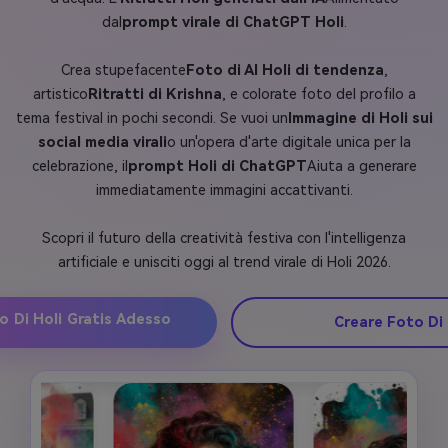
dal
prompt virale di ChatGPT Holi
.
Crea stupefacente
Foto di AI Holi di tendenza
,
artistico
Ritratti di Krishna
, e colorate foto del profilo a
tema festival in pochi secondi. Se vuoi un
Immagine di Holi sui
social media virali
o un'opera d'arte digitale unica per la
celebrazione, il
prompt Holi di ChatGPT
Aiuta a generare
immediatamente immagini accattivanti.
Scopri il futuro della creatività festiva con l'intelligenza
artificiale e unisciti oggi al trend virale di Holi 2026.
o Di Holi Gratis Adesso
Creare Foto Di 