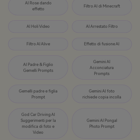
AI Rose dando
Filtro AI di Minecraft
effetto
AI Holi Video
AI Arrestato Filtro
Filtro AI Alive
Effetto di fusione AI
Gemini AI
AI Padre & Figlio
Acconciatura
Gemelli Prompts
Prompts
Gemelli padre e figlia
Gemini AI foto
Prompt
richiede copia incolla
God Car Driving AI
Suggerimenti per la
Gemini AI Pongal
modifica di foto e
Photo Prompt
Video