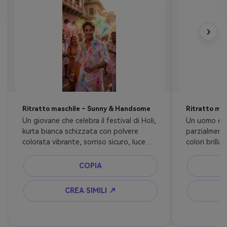
›
Ritratto maschile – Sunny & Handsome
Ritratto mas
Un giovane che celebra il festival di Holi, 
Un uomo eleg
kurta bianca schizzata con polvere 
parzialmente
colorata vibrante, sorriso sicuro, luce 
colori brilla
del sole che illumina la scena, strada 
rilassata, c
indiana all'aperto, folla gioiosa sullo 
colori, illum
COPIA
sfondo, fotografia cinematografica, 
profondità 
movimento dinamico, alto realismo, toni 
drammatico, f
CREA SIMILI ↗
festivi caldi
ultra-realist