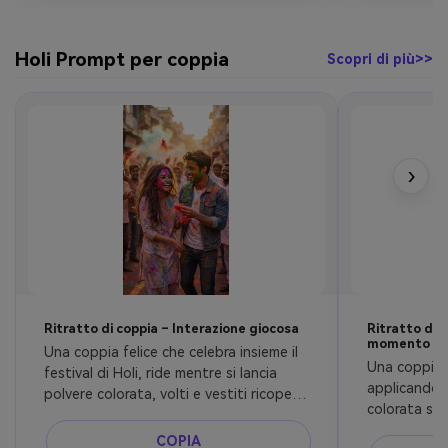
Holi Prompt per coppia
Scopri di più>>
›
Ritratto di coppia – Interazione giocosa
Ritratto di 
momento
Una coppia felice che celebra insieme il 
Una coppia r
festival di Holi, ride mentre si lancia 
applicando d
polvere colorata, volti e vestiti ricoperti 
colorata sui 
di pigmenti vibranti, strada indiana 
facendo con
all'aperto, forte atmosfera festiva, 
COPIA