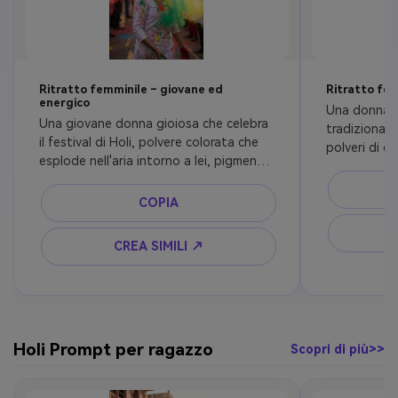
Ritratto femminile – giovane ed
Ritratto fem
energico
Una donna e
Una giovane donna gioiosa che celebra 
tradizionale
il festival di Holi, polvere colorata che 
polveri di co
esplode nell'aria intorno a lei, pigmenti 
coprono deli
vivaci naturalmente spalmati sul suo 
sciarpa, sorr
viso e kurta bianca, morbida luce solare 
COPIA
illuminazione
che filtra attraverso gli alberi, sorriso 
celebrazione
sincero, movimento dinamico, strada 
festosa, aut
CREA SIMILI ↗
indiana all'aperto, folla festiva sfocata 
bokeh sognan
sullo sfondo, fotografia 
risoluzione, 
cinematografica, profondità di campo 
pelle
bassa, toni caldi, ultra-realistico, alto 
dettaglio
Holi Prompt per ragazzo
Scopri di più>>