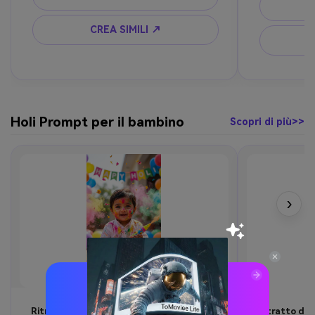
tradizionale 
momento sincero, fotografia 
morbida, bo
cinematografica, luce calda del sole, 
CREA SIMILI ↗
umore emotiv
ultra-realistico
realistico a
Holi Prompt per il bambino
Scopri di più>>
›
Ritratto del bambino – Polvere
Ritratto del