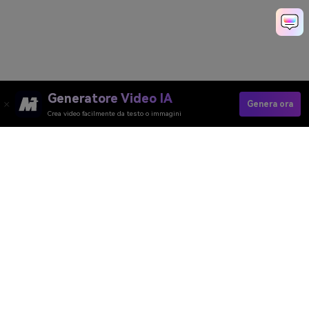
Generatore Video IA
Genera ora
Crea video facilmente da testo o immagini
Create Your Viral Holi Photo Free
Media.io Online Tools Quality Rating：
4.7 (162,357 Votes)
Generatore Video AI
Generatore Immagini AI