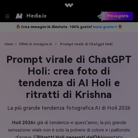
Media.io
Prova gratis
Crea immagini IA illimitate. 100% gratis!
Inizia gratis→
Home
>
Effetti di immagine AI
>
Prompt virale di Chatgpt Holii
Prompt virale di ChatGPT
Holi: crea foto di
tendenza di AI Holi e
ritratti di Krishna
La più grande tendenza fotografica AI di Holi 2026
Holi 2026
è già di tendenza-e quest'anno, la più grande
sensazione virale non è solo la polvere di colore e i palloncini
d'acqua. E'
Ritratti Holi generati dall'IA
Alimentato