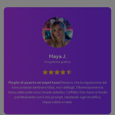
Giordania P.
Utente occasionale
La sorpresa perfetta per TikTok. Ho partecipato al trend AI
sui toni della pelle e ho condiviso i miei risultati su TikTok.
Le reazioni sono state incredibili: le persone hanno adorato
la naturale corrispondenza cromatica tra viso e collo e le
creative variazioni dei toni della pelle, e il post è diventato
virale in pochissimo tempo.