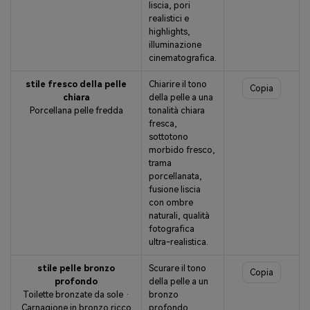
liscia, pori
realistici e
highlights,
illuminazione
cinematografica.
stile fresco della pelle
Chiarire il tono
Copia
chiara
della pelle a una
Porcellana pelle fredda
tonalità chiara
fresca,
sottotono
morbido fresco,
trama
porcellanata,
fusione liscia
con ombre
naturali, qualità
fotografica
ultra-realistica.
stile pelle bronzo
Scurare il tono
Copia
profondo
della pelle a un
Toilette bronzate da sole ·
bronzo
Carnagione in bronzo ricco
profondo,