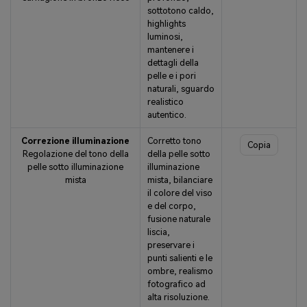
sottotono caldo,
highlights
luminosi,
mantenere i
dettagli della
pelle e i pori
naturali, sguardo
realistico
autentico.
Correzione illuminazione
Corretto tono
Copia
Regolazione del tono della
della pelle sotto
pelle sotto illuminazione
illuminazione
mista
mista, bilanciare
il colore del viso
e del corpo,
fusione naturale
liscia,
preservare i
punti salienti e le
ombre, realismo
fotografico ad
alta risoluzione.