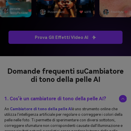
PizzaWizard
4,815
FrostByte
3,092
SwiftEdge
Prova Gli Effetti Video AI
Domande frequenti su
Cambiatore
di tono della pelle AI
1. Cos'è un cambiatore di tono della pelle AI?
An
Cambiatore di tono della pelle AI
è uno strumento online che
utilizza l'intelligenza artificiale per regolare o correggere i colori della
pelle nelle foto. Ti permette di sperimentare con diversi sottotoni,
correggere sfumature non corrispondenti causate dall'illuminazione e