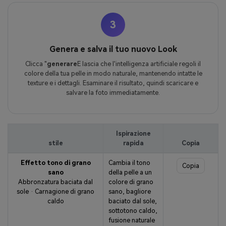
3
Genera e salva il tuo nuovo Look
Clicca "
generare
E lascia che l'intelligenza artificiale regoli il
colore della tua pelle in modo naturale, mantenendo intatte le
texture e i dettagli. Esaminare il risultato, quindi scaricare e
salvare la foto immediatamente.
Ispirazione
stile
rapida
Copia
Effetto tono di grano
Cambia il tono
Copia
sano
della pelle a un
Abbronzatura baciata dal
colore di grano
sole · Carnagione di grano
sano, bagliore
caldo
baciato dal sole,
sottotono caldo,
fusione naturale