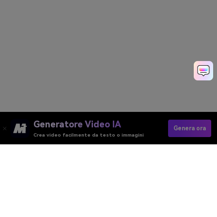
Generatore Video IA
Genera ora
Crea video facilmente da testo o immagini
Try AI Skin Tone Changer Now
Media.io Online Tools Quality Rating：
4.7 (162,357 Votes)