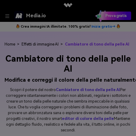
Media.io
Prova gratis
Crea immagini IA illimitate. 100% gratis!
Inizia gratis→
Home
>
Effetti di immagine AI
>
Cambiatore di tono della pelle AI
Cambiatore di tono della pelle
AI
Modifica e correggi il colore della pelle naturalment
Scopri il potere del nostro
Cambiatore di tono della pelle AI
Per
correggere istantaneamente i colori non abbinati, regolare i sottotoni e
creare un tono della pelle naturale che sembra impeccabile in qualsiasi
luce. Che tu voglia correggere i problemi di illuminazione delle foto,
provare un abbronzatura sana o esplorare diversi toni della pelle per
progetti creativi, il nostro smart
editor di colore della pelle
Mantiene
ogni dettaglio fluido, realistico e fedele alla vita, il tutto online, in pochi
secondi.