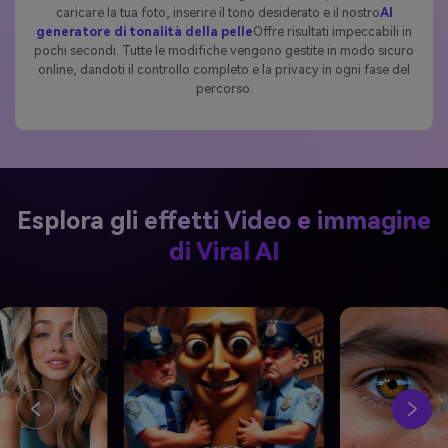
caricare la tua foto, inserire il tono desiderato e il nostro
AI
generatore di tonalità della pelle
Offre risultati impeccabili in
pochi secondi. Tutte le modifiche vengono gestite in modo sicuro
online, dandoti il controllo completo e la privacy in ogni fase del
percorso.
Esplora gli effetti Video e immagine
di Viral AI