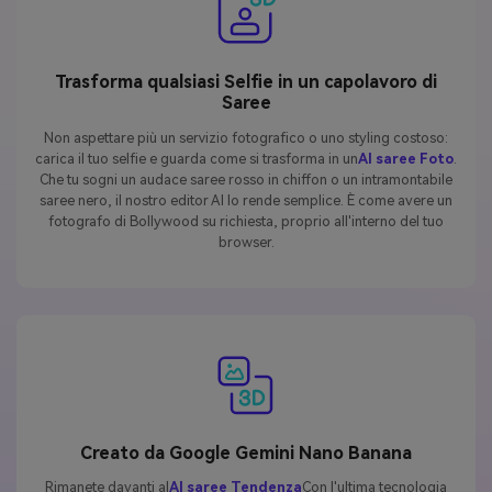
Trasforma qualsiasi Selfie in un capolavoro di
Saree
Non aspettare più un servizio fotografico o uno styling costoso:
carica il tuo selfie e guarda come si trasforma in un
AI saree Foto
.
Che tu sogni un audace saree rosso in chiffon o un intramontabile
saree nero, il nostro editor AI lo rende semplice. È come avere un
fotografo di Bollywood su richiesta, proprio all'interno del tuo
browser.
Creato da Google Gemini Nano Banana
Rimanete davanti al
AI saree Tendenza
Con l'ultima tecnologia