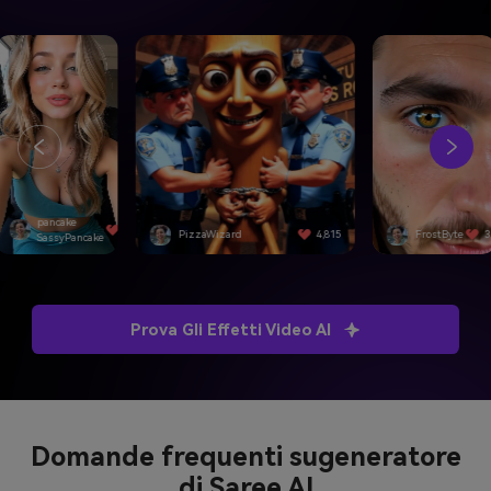
pancake
4,501
PizzaWizard
4,815
FrostByte
3
SassyPancake
Prova Gli Effetti Video AI
Domande frequenti su
generatore
di Saree AI