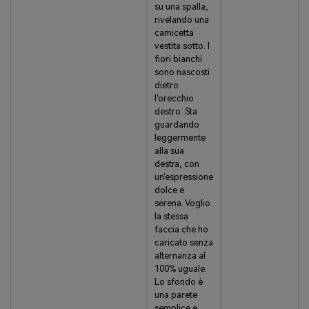
su una spalla,
rivelando una
camicetta
vestita sotto. I
fiori bianchi
sono nascosti
dietro
l'orecchio
destro. Sta
guardando
leggermente
alla sua
destra, con
un'espressione
dolce e
serena. Voglio
la stessa
faccia che ho
caricato senza
alternanza al
100% uguale.
Lo sfondo è
una parete
semplice e