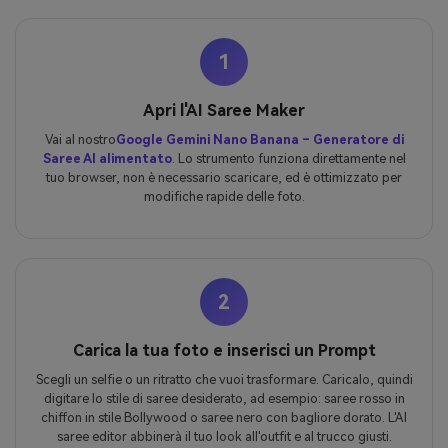
1
Apri l'AI Saree Maker
Vai al nostro
Google Gemini Nano Banana – Generatore di
Saree AI alimentato
. Lo strumento funziona direttamente nel
tuo browser, non è necessario scaricare, ed è ottimizzato per
modifiche rapide delle foto.
2
Carica la tua foto e inserisci un Prompt
Scegli un selfie o un ritratto che vuoi trasformare. Caricalo, quindi
digitare lo stile di saree desiderato, ad esempio: saree rosso in
chiffon in stile Bollywood o saree nero con bagliore dorato. L'AI
saree editor abbinerà il tuo look all'outfit e al trucco giusti.