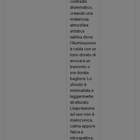
contrasto
drammatico,
creando una
misteriosa
atmosfera
artistica
sabbia dove
l'illuminazione
è calda con un
tono dorato di
evocare un
tramonto o
ora dorata
bagliore. Lo
sfondo è
minimalista e
leggermente
strutturato
L'espressione
sul suo viso è
malinconica,
calma eppure
felice e
introspettiva.