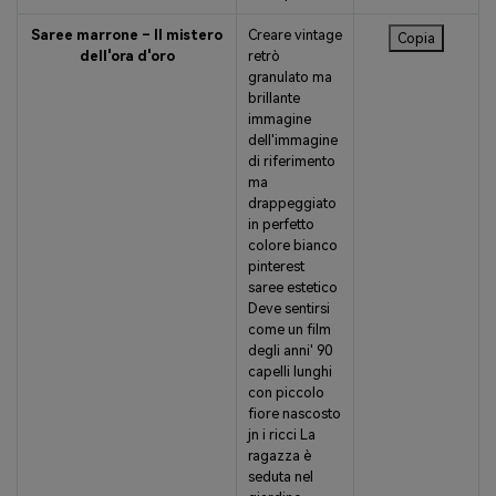
Saree marrone – Il mistero
Creare vintage
Copia
dell'ora d'oro
retrò
granulato ma
brillante
immagine
dell'immagine
di riferimento
ma
drappeggiato
in perfetto
colore bianco
pinterest
saree estetico
Deve sentirsi
come un film
degli anni' 90
capelli lunghi
con piccolo
fiore nascosto
jn i ricci La
ragazza è
seduta nel