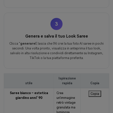
3
Genera e salva il tuo Look Saree
Clicca "
generare
E lascia che l'AI crei la tua foto AI saree in pochi
secondi. Una volta pronto, visualizza in anteprima il tuo look,
salvalo in alta risoluzione e condividi direttamente su Instagram,
TikTok o la tua piattaforma preferita.
Ispirazione
stile
rapida
Copia
Saree bianco – estetica
Crea
Copia
giardino anni' 90
un'immagine
retrò vintage
granulata ma
luminosa