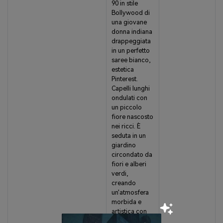
90 in stile
Bollywood di
una giovane
donna indiana
drappeggiata
in un perfetto
saree bianco,
estetica
Pinterest.
Capelli lunghi
ondulati con
un piccolo
fiore nascosto
nei ricci. È
seduta in un
giardino
circondato da
fiori e alberi
verdi,
creando
un'atmosfera
morbida e
artistica con
luce naturale e