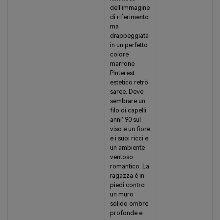
dell'immagine
di riferimento
ma
drappeggiata
in un perfetto
colore
marrone
Pinterest
estetico retrò
saree. Deve
sembrare un
filo di capelli
anni' 90 sul
viso e un fiore
e i suoi ricci e
un ambiente
ventoso
romantico. La
ragazza è in
piedi contro
un muro
solido ombre
profonde e