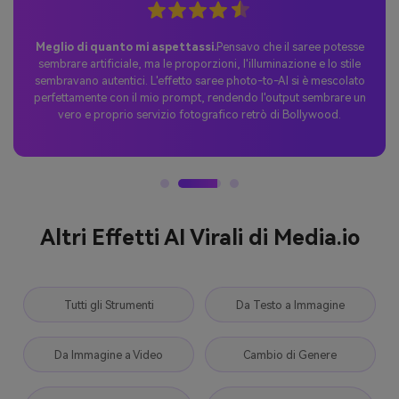
Perfetta sorpresa Tiktok.
Ho provato il trend del "Saree AI"
utilizzando il prompt "Nano Banana" e ho condiviso il risultato su
TikTok. Le reazioni sono state incredibili: le persone hanno
adorato l'elegante trasformazione del saree e il post è diventato
virale in pochissimo tempo.
Altri Effetti AI Virali di Media.io
Tutti gli Strumenti
Da Testo a Immagine
Da Immagine a Video
Cambio di Genere