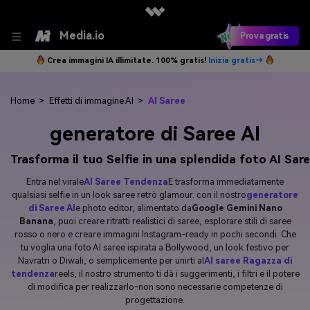
Media.io
Prova gratis
Crea immagini IA illimitate. 100% gratis!
Inizia gratis→
Home
>
Effetti di immagine AI
>
AI Saree
generatore di Saree AI
Trasforma il tuo Selfie in una splendida foto AI Sa
Entra nel virale
AI Saree Tendenza
E trasforma immediatamente
qualsiasi selfie in un look saree retrò glamour. con il nostro
generatore
di Saree AI
e photo editor, alimentato da
Google Gemini Nano
Banana
, puoi creare ritratti realistici di saree, esplorare stili di saree
rosso o nero e creare immagini Instagram-ready in pochi secondi. Che
tu voglia una foto AI saree ispirata a Bollywood, un look festivo per
Navratri o Diwali, o semplicemente per unirti al
AI saree Ragazza di
tendenza
reels, il nostro strumento ti dà i suggerimenti, i filtri e il potere
di modifica per realizzarlo-non sono necessarie competenze di
progettazione.