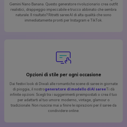
Gemini Nano Banana. Questo generatore rivoluzionario crea outfit
realistici, drappeggio impeccabile e trucco abbinato che sembra
naturale. Il risultato? Ritratti saree AI di alta qualità che sono
immediatamente pronti per Instagram e TikTok.
Opzioni di stile per ogni occasione
Dai festivi look di Diwali alle romantiche scene di saree in giornate
di pioggia, il nostro
generatore di modello di AI saree
Ti dà
infinite opzioni. Scegli tra i suggerimenti preimpostati o crea il tuo
per adattarti al tuo umore: moderno, vintage, glamour o
tradizionale. Non riuscirai mai a finire le ispirazioni per il saree da
condividere online.