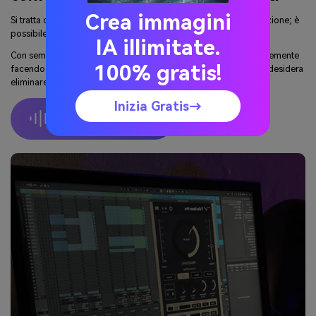
Crea immagini
Si tratta di un'applicazione utile per organizzare i file di registrazione; è
possibile tagliare facilmente le parti inutili e unire le parti audio.
IA illimitate.
Con semplici clic è possibile tagliare e unire i file audio. Semplicemente
100% gratis!
facendo scorrere il cursore in corrispondenza del punto che si desidera
eliminare, lo si divide e si uniscono le altre parti.
Inizia Gratis→
Unisci Audio Online