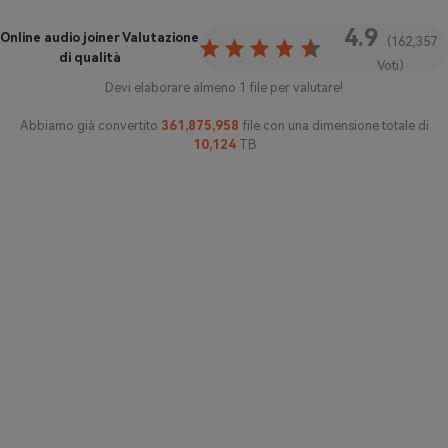
4.9
Online audio joiner
Valutazione
(162,357
di qualità
Voti)
Devi elaborare almeno 1 file per valutare!
Abbiamo già convertito
361,875,970
file con una dimensione totale di
10,124
TB