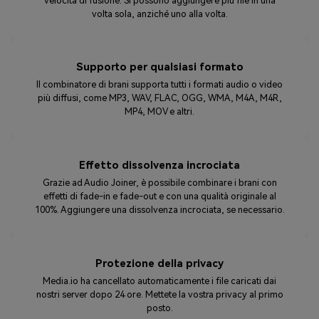
velocità di fusione. Si possono aggiungere più file in una
volta sola, anziché uno alla volta.
Supporto per qualsiasi formato
Il combinatore di brani supporta tutti i formati audio o video
più diffusi, come MP3, WAV, FLAC, OGG, WMA, M4A, M4R,
MP4, MOV e altri.
Effetto dissolvenza incrociata
Grazie ad Audio Joiner, è possibile combinare i brani con
effetti di fade-in e fade-out e con una qualità originale al
100%. Aggiungere una dissolvenza incrociata, se necessario.
Protezione della privacy
Media.io ha cancellato automaticamente i file caricati dai
nostri server dopo 24 ore. Mettete la vostra privacy al primo
posto.