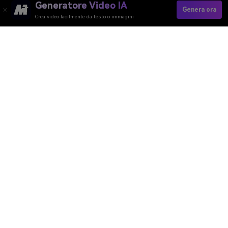
Generatore Video IA
Genera ora
Crea video facilmente da testo o immagini
Generatore Video AI
Generatore Immagini AI
Generatore Musica AI
Template e Filtri AI
Rimozione Watermark AI
Risorse