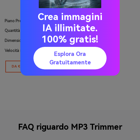
Crea immagini
Piano Premium
IA illimitate.
Quantità di Video Illimitata
100% gratis!
Dimensione Massima: 100MB ciascuno
Velocità normale
Esplora Ora
Gratuitamente
DA €2.95 / AL MESE
FAQ riguardo MP3 Trimmer