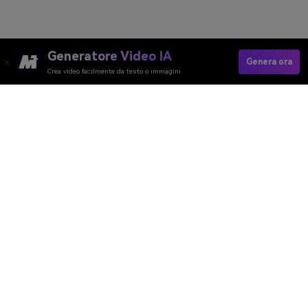
Generatore Video IA
Genera ora
Crea video facilmente da testo o immagini
Generatore Video AI
Generatore Immagini AI
Generatore Musica AI
Template e Filtri AI
Rimozione Watermark AI