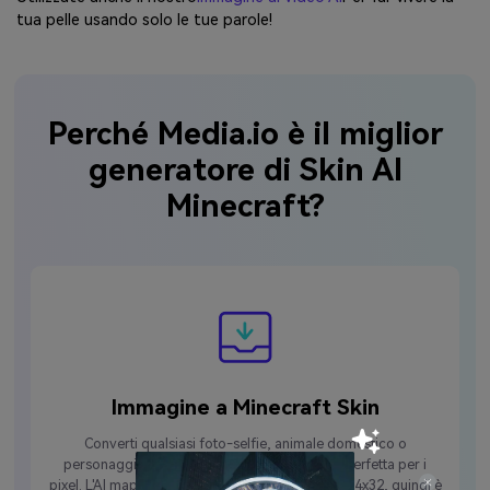
tua pelle usando solo le tue parole!
Perché Media.io è il miglior
generatore di Skin AI
Minecraft?
Immagine a Minecraft Skin
Converti qualsiasi foto-selfie, animale domestico o
personaggio preferito-in una skin Minecraft perfetta per i
pixel. L'AI mappa i dettagli nel formato ufficiale 64x32, quindi è