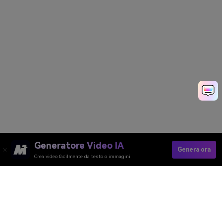
Generatore Video IA
Genera ora
Crea video facilmente da testo o immagini
Converti Un'immagine In Una Skin Di
Minecraft
Media.io Online Tools Quality Rating：