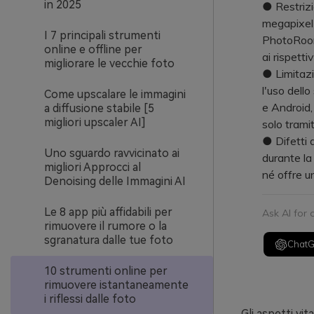
in 2025
● Restrizio
megapixel 
I 7 principali strumenti
PhotoRoom 
online e offline per
ai rispettiv
migliorare le vecchie foto
● Limitazi
l'uso dell
Come upscalare le immagini
e Android,
a diffusione stabile [5
migliori upscaler AI]
solo trami
● Difetti 
Uno sguardo ravvicinato ai
durante la
migliori Approcci al
né offre u
Denoising delle Immagini AI
Le 8 app più affidabili per
Ask AI for
rimuovere il rumore o la
sgranatura dalle tue foto
Chat
10 strumenti online per
rimuovere istantaneamente
i riflessi dalle foto
Gli aspetti vit