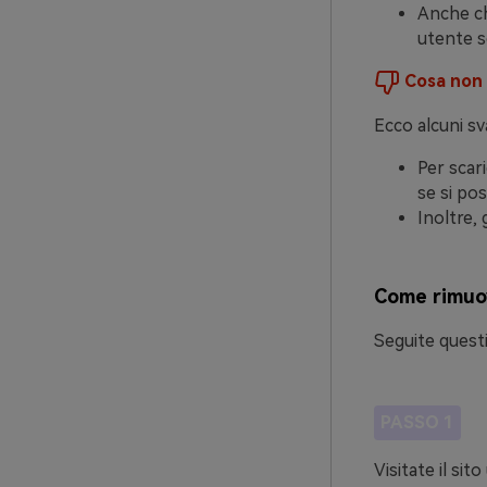
Anche chi
utente s
Cosa non c
Ecco alcuni sv
Per scar
se si po
Inoltre, 
Come rimuove
Seguite questi
PASSO 1
Visitate il sito 