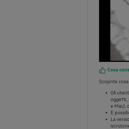
Cosa cons
Scoprite cosa 
Gli utent
oggetti,
e Mac), d
È possibi
La versi
iscrizio