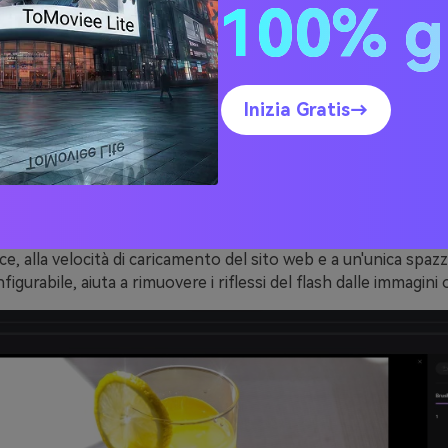
100% g
, l'abbagliamento appare come macchie luminose sugli occhiali
 Su Internet, cercate lo strumento che elimina il bagliore del f
Inizia Gratis→
aser - il miglior rimuovi testo on
o strumento di rimozione degli oggetti facile da usare che p
eliminare oggetti indesiderati da filmati e immagini. Grazie a un
e, alla velocità di caricamento del sito web e a un'unica spazz
igurabile, aiuta a rimuovere i riflessi del flash dalle immagini 