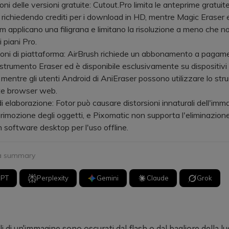
ni delle versioni gratuite: Cutout.Pro limita le anteprime gratuit
richiedendo crediti per i download in HD, mentre Magic Eraser 
applicano una filigrana e limitano la risoluzione a meno che no
i piani Pro.
oni di piattaforma: AirBrush richiede un abbonamento a pagam
o strumento Eraser ed è disponibile esclusivamente su dispositivi 
 mentre gli utenti Android di AniEraser possono utilizzare lo st
te browser web.
di elaborazione: Fotor può causare distorsioni innaturali dell'imm
 rimozione degli oggetti, e Pixomatic non supporta l'eliminazion
n software desktop per l'uso offline.
 a summary
GPT
Perplexity
Gemini
Claude
Grok
ali di un'immagine sono oscurati dal flash o dal bagliore della 