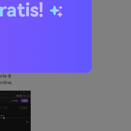
ratis!
, strisce di
lash dalle
line
uò essere
'interfaccia
ola di
online.