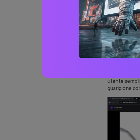
In un'immagine
luce o cerchi.
immagini.
1.
AniEr
AniEraser è un
utilizzato per 
utente semplic
guarigione conf