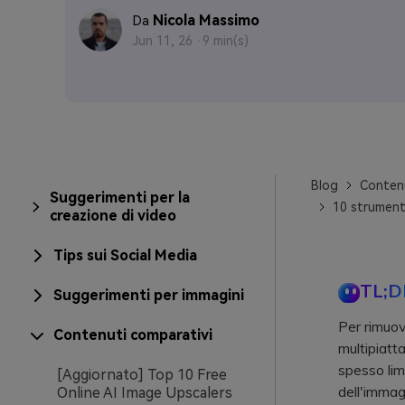
Nicola Massimo
Da
Jun 11, 26 ·
9 min(s)
Blog
Contenu
Suggerimenti per la
10 strumenti
creazione di video
Tips sui Social Media
TL;D
Suggerimenti per immagini
Per rimuove
Contenuti comparativi
multipiatt
spesso limi
[Aggiornato] Top 10 Free
dell'immag
Online AI Image Upscalers