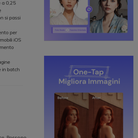
e a 0,25
e
n si passi
ento per
mobili iOS
rumento
agine
e in batch
luce. Possono