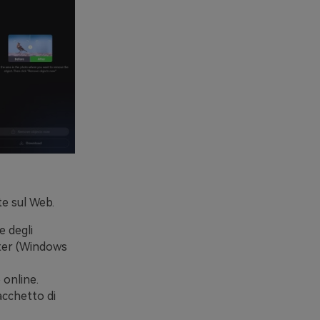
te sul Web.
e degli
uter (Windows
 online.
acchetto di