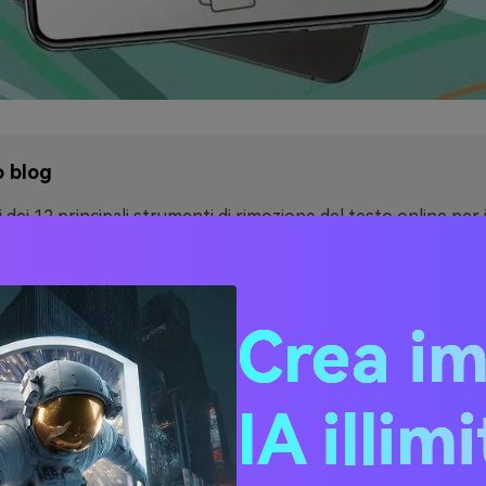
o blog
i dei 12 principali strumenti di rimozione del testo online per 
nto tra 10 rimuovi abbagliamento online
Crea i
1. Panoramica dei 12 migli
nti online per la rimozion
IA illim
 nel 2023