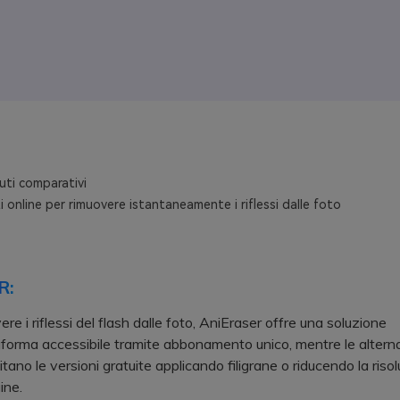
ti comparativi
 online per rimuovere istantaneamente i riflessi dalle foto
R:
re i riflessi del flash dalle foto, AniEraser offre una soluzione
aforma accessibile tramite abbonamento unico, mentre le altern
tano le versioni gratuite applicando filigrane o riducendo la riso
ine.