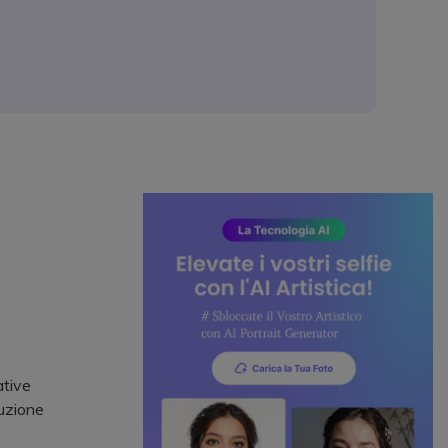
ative
luzione