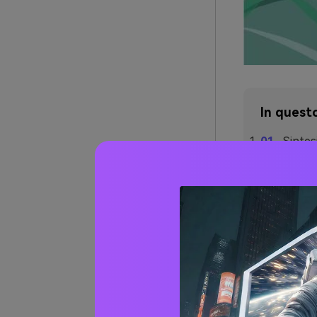
In quest
Sintes
Confro
Parte 
strume
testo