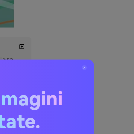
il 2023
mmagini
ori
e del
itate.