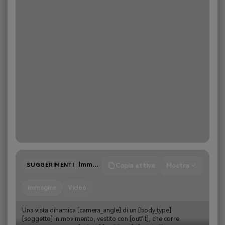
Immagine/Video
Copia attiva
Mostra
SUGGERIMENTI
immagine
Video
Una vista dinamica [camera_angle] di un [body_type] 
[soggetto] in movimento, vestito con [outfit], che corre 