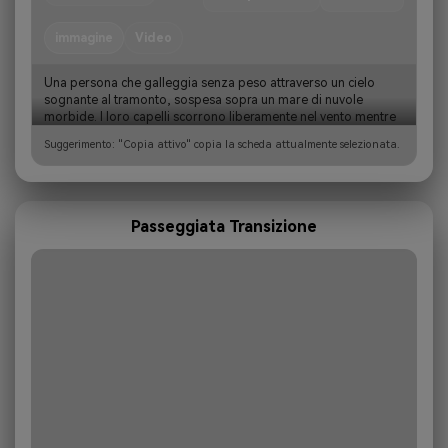
immagine
Video
Una persona che galleggia senza peso attraverso un cielo 
sognante al tramonto, sospesa sopra un mare di nuvole 
morbide. I loro capelli scorrono liberamente nel vento mentre 
cadono o volano nell'aria con le braccia graziosamente tese. Il 
Suggerimento: "Copia attivo" copia la scheda attualmente selezionata.
cie…
Passeggiata Transizione