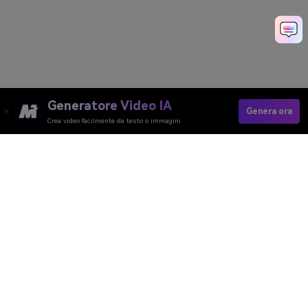
Generatore Video IA
Genera ora
Crea video facilmente da testo o immagini
Converti Immagine In Video Minecraft
Media.io Online Tools Quality Rating：
4.7 (162,357 Votes)
Generatore Video AI