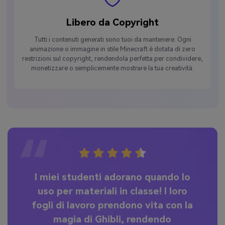
Libero da Copyright
Tutti i contenuti generati sono tuoi da mantenere. Ogni
animazione o immagine in stile Minecraft è dotata di zero
restrizioni sul copyright, rendendola perfetta per condividere,
monetizzare o semplicemente mostrare la tua creatività.
AI
I miei studenti adorano quando lo
uso per materiali in classe! I loro
ri
fogli di lavoro prendono vita con la
Mi
co
magia di Ghibli, rendendo
t