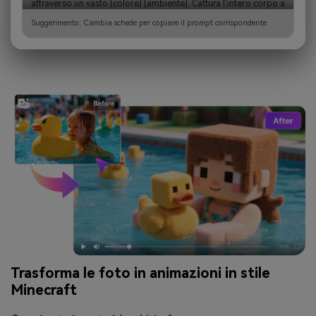
attraverso un vasto [colore] [ambiente]. Cattura l'intero corpo a 
metà passo, con [environment_detail] calciando intorno ai 
Suggerimento: Cambia schede per copiare il prompt corrispondente.
[suoi/l…
Trasforma le foto in animazioni in stile
Minecraft