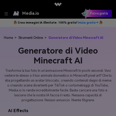
Media.io
Prova gratis
Crea immagini IA illimitate. 100% gratis!
Inizia gratis→
Home
>
Strumenti Online
>
Generatore di Video Minecraft AI
Generatore di Video
Minecraft AI
Trasforma la tua foto In un'animazione Minecraft In pochi secondi. Vuoi
vedere te stesso o il tuo animale domestico in Minecraft pixel art? Che tu
stia progettando un avatar bloccato, creando contenuti degni di meme
o creando scene divertenti per TikTok o cortometraggi di YouTube,
Media.io lo rende incredibilmente facile. Basta caricare una foto e
lasciare che la nostra IA faccia il resto. Nessuna capacità di
progettazione. Nessun annuncio. Niente filigrane.
AI Effects