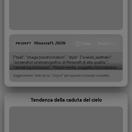
Minecraft JSON
Copia
Mostra
PROMPT
{"task": "image_transformation", "style": {"overall_aesthetic": 
"screenshot cinematografico di Minecraft di alta qualità.", 
"rendering_technique": "Mixed-media: soggetto fotorealistico 
incorporato in un ambiente basato su voxel."}, "subject…
Suggerimento: fare clic su "Copia" per copiare il prompt completo.
Tendenza della caduta del cielo