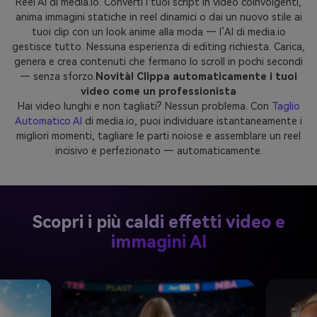
Reel AI di media.io. Converti i tuoi script in video coinvolgenti,
anima immagini statiche in reel dinamici o dai un nuovo stile ai
tuoi clip con un look anime alla moda — l’AI di media.io
gestisce tutto. Nessuna esperienza di editing richiesta. Carica,
genera e crea contenuti che fermano lo scroll in pochi secondi
— senza sforzo.
Novità! Clippa automaticamente i tuoi
video come un professionista
Hai video lunghi e non tagliati? Nessun problema. Con
Taglio
Automatico AI
di media.io, puoi individuare istantaneamente i
migliori momenti, tagliare le parti noiose e assemblare un reel
incisivo e perfezionato — automaticamente.
Scopri i più caldi effetti video e
immagini AI