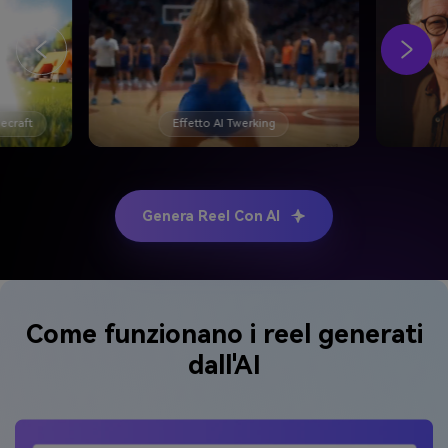
necraft
Effetto AI Twerking
Genera Reel Con AI
Come funzionano i reel generati
dall'AI