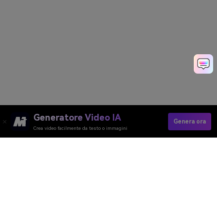
Generatore Video IA
Genera ora
Crea video facilmente da testo o immagini
Media.io Online Tools
Quality Rating:
4.8
(215,357 Votes)