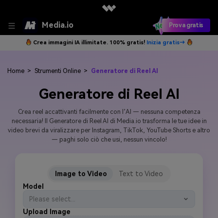
Media.io
Prova gratis
Crea immagini IA illimitate. 100% gratis!
Inizia gratis→
Home
>
Strumenti Online
>
Generatore di Reel AI
Generatore di Reel AI
Crea reel accattivanti facilmente con l’AI — nessuna competenza
necessaria! Il Generatore di Reel AI di Media.io trasforma le tue idee in
video brevi da viralizzare per Instagram, TikTok, YouTube Shorts e altro
— paghi solo ciò che usi, nessun vincolo!
Image to Video
Text to Video
Model
Please select...
Upload Image