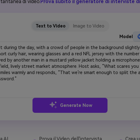
tantanea di video.
Prova subito il generatore di interviste d
Text to Video
Image to Video
Model
Generate Now
da AI
Prova il Video dell'intervista
Crea u