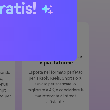
ratis!
Diventa virale su tutte
ene o
le piattaforme
Esporta nel formato perfetto
erando
per TikTok, Reels, Shorts o X.
no,
Un clic per scaricare, o
enuti
migliorare a 4K, e condividere la
mpt.
tua intervista AI street
to per
all'istante.