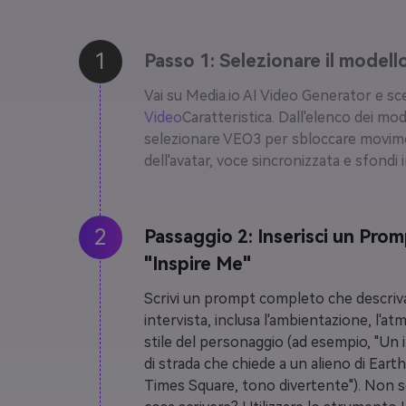
1
Passo 1: Selezionare il model
Vai su Media.io AI Video Generator e sceg
Video
Caratteristica. Dall'elenco dei mode
selezionare VEO3 per sbloccare movimen
dell'avatar, voce sincronizzata e sfondi i
2
Passaggio 2: Inserisci un Prom
"Inspire Me"
Scrivi un prompt completo che descriva 
intervista, inclusa l'ambientazione, l'at
stile del personaggio (ad esempio, "Un 
di strada che chiede a un alieno di Earth
Times Square, tono divertente"). Non se