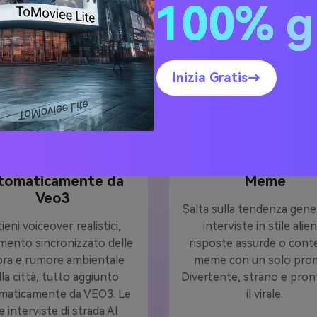
VEO 3 di Media.io
100% g
Inizia Gratis→
Suono generato
Crea interviste ali
tomaticamente da
Meme
Veo3
Salta sulla tendenza gen
ieni voiceover realistici,
interviste in stile alie
ento sincronizzato delle
risposte assurde o cont
bra e rumore ambientale
meme con un solo pro
lla città, tutto aggiunto
Divertente, strano e pron
maticamente da VEO3. Le
il virale.
e interviste di strada AI