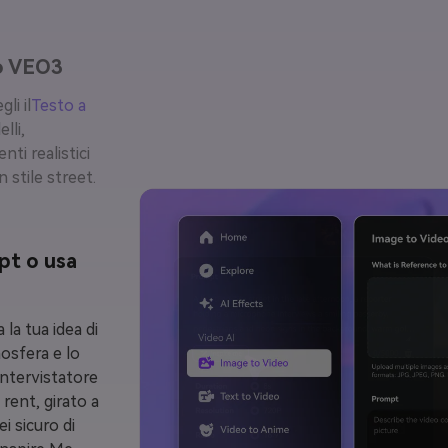
lo VEO3
li il
Testo a
lli,
ti realistici
n stile street.
pt o usa
la tua idea di
mosfera e lo
intervistatore
 rent, girato a
i sicuro di