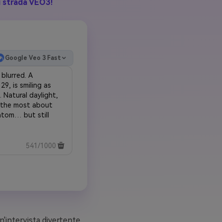
i strada VEO3!
Google Veo 3 Fast
541/1000
n'intervista divertente