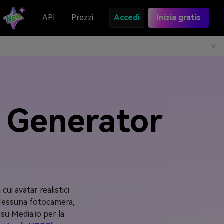
API
Prezzi
Accedi
Inizia gratis
o Generator
 cui avatar realistici
. Nessuna fotocamera,
su Media.io per la