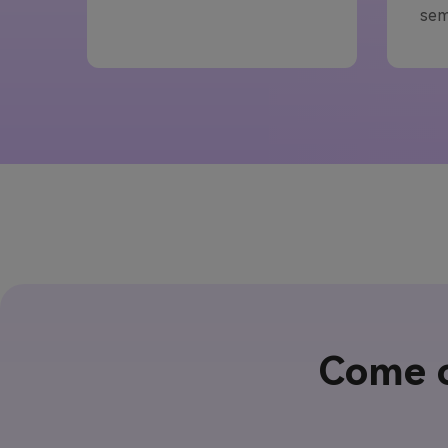
sem
Come c