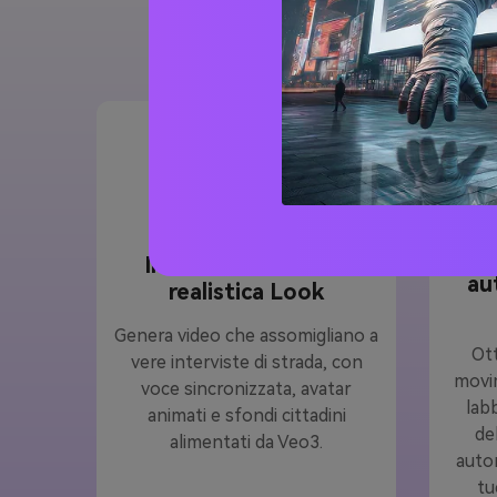
Intervista di strada
au
realistica Look
Genera video che assomigliano a
Ott
vere interviste di strada, con
movim
voce sincronizzata, avatar
lab
animati e sfondi cittadini
de
alimentati da Veo3.
auto
tu