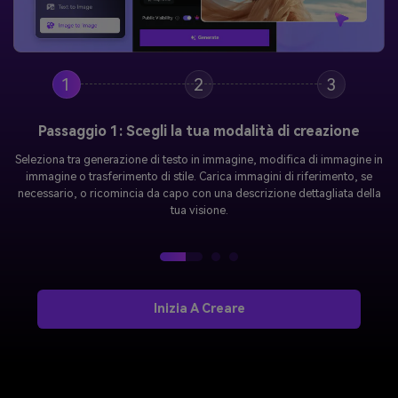
1
2
3
Passaggio 2: crea il tuo Prompt perfetto
Usa il linguaggio naturale per descrivere l'immagine desiderata. Includi
dettagli su stile, illuminazione, composizione, colori e umore. Prova i
suggerimenti come "headshot professionale con illuminazione morbida"
o "Paesaggio fantastico con atmosfera mistica".
Inizia A Creare