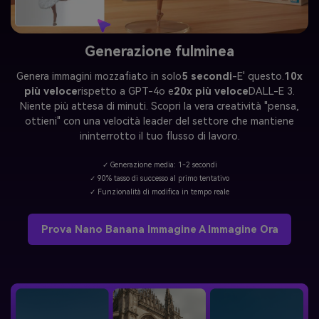
Generazione fulminea
Genera immagini mozzafiato in solo
5 secondi
-E' questo.
10x
più veloce
rispetto a GPT-4o e
20x più veloce
DALL-E 3.
Niente più attesa di minuti. Scopri la vera creatività "pensa,
ottieni" con una velocità leader del settore che mantiene
ininterrotto il tuo flusso di lavoro.
✓ Generazione media: 1-2 secondi
✓ 90% tasso di successo al primo tentativo
✓ Funzionalità di modifica in tempo reale
Prova Nano Banana Immagine A Immagine Ora