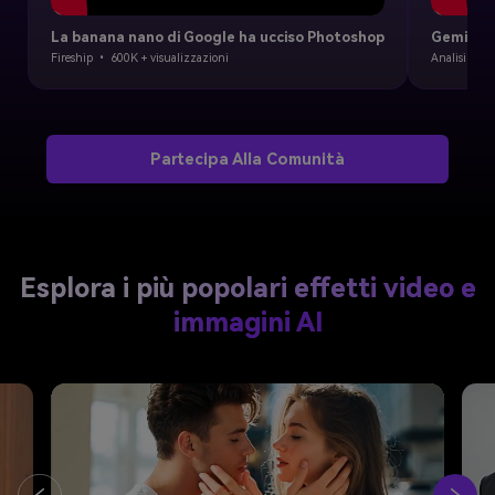
La banana nano di Google ha ucciso Photoshop
Gemini 2
Fireship • 600K + visualizzazioni
Analisi di i
Partecipa Alla Comunità
Esplora i più popolari effetti video e
immagini AI