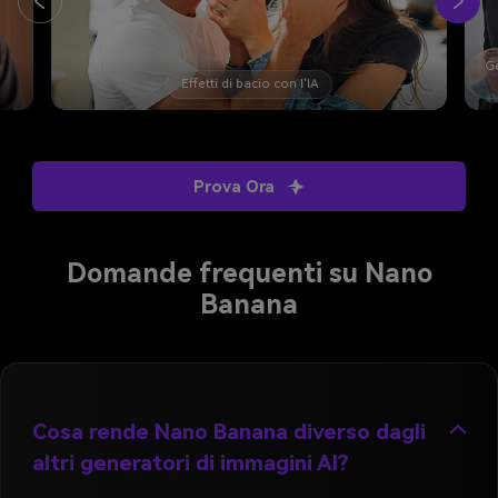
Generatore di
con l'IA
ritratti AI
Scambio di 
Prova Ora
Domande frequenti su Nano
Banana
Cosa rende Nano Banana diverso dagli
altri generatori di immagini AI?