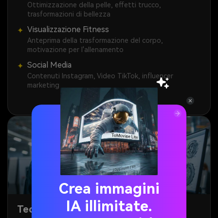
Ottimizzazione della pelle, effetti trucco,
trasformazioni di bellezza
Visualizzazione Fitness
✦
Anteprima della trasformazione del corpo,
motivazione per l'allenamento
Social Media
✦
Contenuti Instagram, Video TikTok, influencer
marketing
Crea immagini
IA illimitate.
Tecnologia & Sviluppo