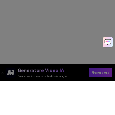
Generatore Video IA
Genera ora
Crea video facilmente da testo o immagini
Crea Subito Un'immagine Con Nano
Banana.
Media.io Online Tools Quality Rating：
4.7 (162,357 Votes)