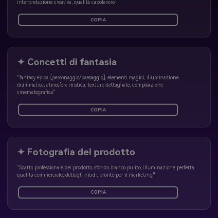
interpretazione creativa, qualità capolavoro"
COPIA
✦ Concetti di fantasia
"fantasy epica [personaggio/paesaggio], elementi magici, illuminazione
drammatica, atmosfera mistica, texture dettagliate, composizione
cinematografica"
COPIA
✦ Fotografia del prodotto
"Scatto professionale del prodotto, sfondo bianco pulito, illuminazione perfetta,
qualità commerciale, dettagli nitidi, pronto per il marketing"
COPIA