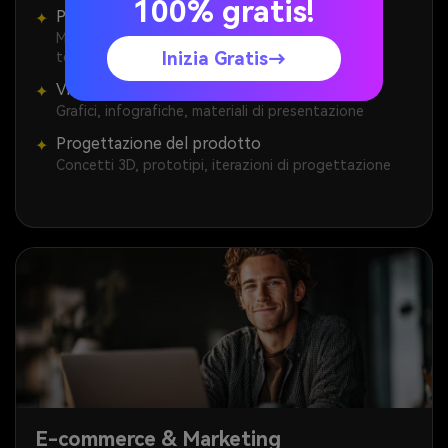
100% gratis!
Progettazione tecnica
✦
Mockup UI/UX, interfacce app, visualizzazioni
Inizia Gratis→
tecniche
Visualizzazione dei dati
✦
Grafici, infografiche, materiali di presentazione
Progettazione del prodotto
✦
Concetti 3D, prototipi, iterazioni di progettazione
E-commerce & Marketing