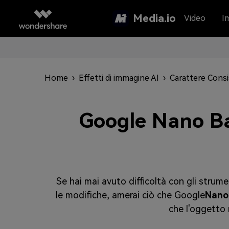
Media.io
Video
I
Home
›
Effetti di immagine AI
›
Carattere Cons
Google Nano Ban
Se hai mai avuto difficoltà con gli strumen
le modifiche, amerai ciò che Google
Nano
che l'oggetto r