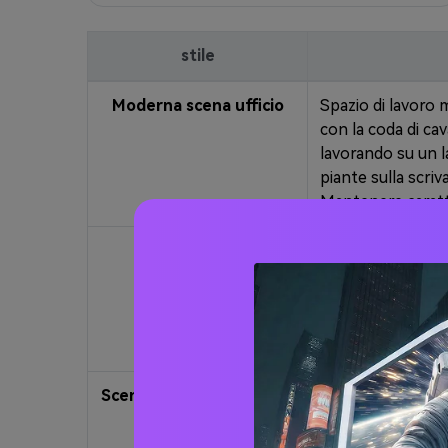
stile
Moderna scena ufficio
Spazio di lavoro 
con la coda di cav
lavorando su un l
piante sulla scriv
Mantenere caratte
Scena del caffè
Accogliente inter
castanei in coda d
di caffè con entra
sfocato con altri 
caratteri dal rife
Scene sportive all'aperto
Bellissimo parco 
in coda di cavall
stesso viso, occh