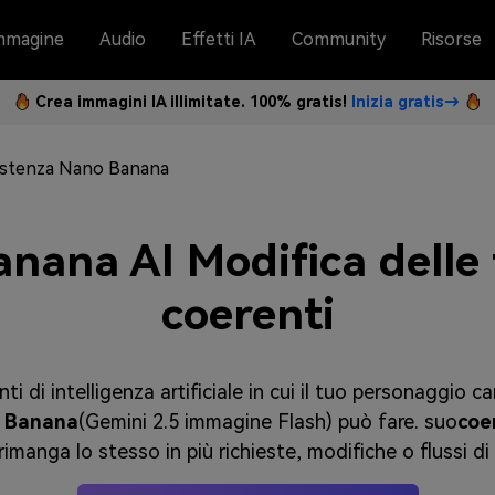
mmagine
Audio
Effetti IA
Community
Risorse
Crea immagini IA illimitate. 100% gratis!
Inizia gratis→
istenza Nano Banana
ana AI Modifica delle 
coerenti
ti di intelligenza artificiale in cui il tuo personaggio ca
 Banana
(Gemini 2.5 immagine Flash) può fare. suo
coe
imanga lo stesso in più richieste, modifiche o flussi di 