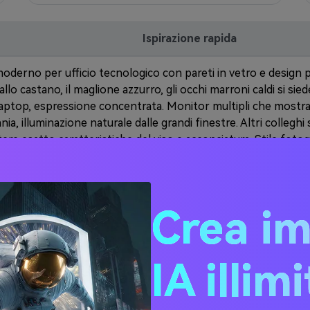
Ispirazione rapida
moderno per ufficio tecnologico con pareti in vetro e design 
allo castano, il maglione azzurro, gli occhi marroni caldi si sie
aptop, espressione concentrata. Monitor multipli che mostrano
ania, illuminazione naturale dalle grandi finestre. Altri colleghi
re esatto caratteristiche del viso e acconciatura. Stile fotog
no moderno della caffetteria con illuminazione calda. Lo stes
i cavallo, maglione azzurro, occhi marroni caldi si siede a un t
mbe le mani, sorriso delicato sul viso. Vapore che sale dal caff
Crea i
clienti. Ora d'oro illuminazione attraverso grandi finestre. Ma
rimento. Stile fotografico di lifestyle professionale.
IA illim
cittadino con alberi verdi e percorso da jogging. Lo stesso per
o (ora in abbigliamento sportivo-top sportivo grigio e leggin
i marroni caldi e acconciatura) che corre lungo il sentiero con