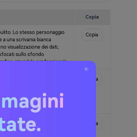
Copia
pulito. Lo stesso personaggio
Copia
de a una scrivania bianca
 visualizzazione dei dati,
 sfocati sullo sfondo.
rafico aziendale professionale.
so personaggio con i capelli
Copia
avolo di legno, tiene una tazza
è, pasticcini sul tavolo, sfondo
mmagini
ntenere l'esatta coerenza dei
itate.
sonaggio con i capelli castanei
Copia
gs neri, ma mantenendo lo
 espressione energica. La luce