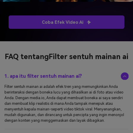
Coba Efek Video Ai
FAQ tentang
Filter sentuh mainan ai
1. apa itu filter sentuh mainan ai?
Filter sentuh mainan ai adalah efek tren yang memungkinkan Anda
berinteraksi dengan boneka lucu yang dihasilkan ai di foto atau video
Anda. Dengan media.io, Anda dapat membuat boneka ai saya sendiri
dan membuat klip realistis di mana Anda tampak menepuk atau
menyentuh kepala mainan-seperti video tiktok viral. Menyenangkan,
mudah digunakan, dan dirancang untuk pencipta yang ingin menonjol
dengan konten yang menggemaskan dan layak dibagikan.
2.bagaimana saya bisa membuat video sentuh