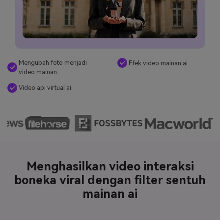
Mengubah foto menjadi
Efek video mainan ai
video mainan
Video api virtual ai
Menghasilkan video interaksi
boneka viral dengan filter sentuh
mainan ai