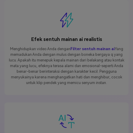
Efek sentuh mainan ai realistis
Menghidupkan video Anda dengan
Filter sentuh mainan ai
Yang
memadukan Anda dengan mulus dengan boneka bergaya q yang
lucu. Apakah itu menepuk kepala mainan dari belakang atau kontak
mata yang lucu, efeknya terasa alami dan emosional-seperti Anda
benar-benar berinteraksi dengan karakter kecil. Pengguna
menyukainya karena menghangatkan hati dan menghibur, cocok
untuk klip pendek yang memicu senyum instan.