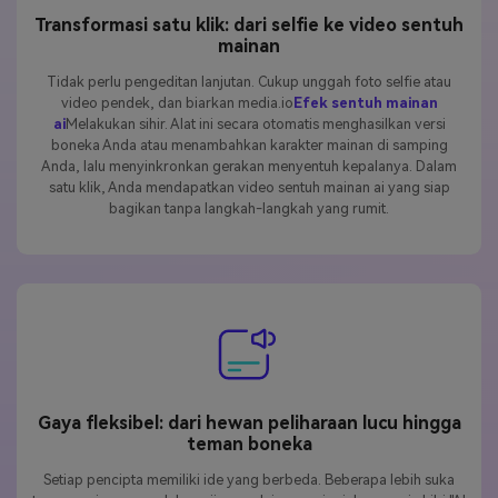
Transformasi satu klik: dari selfie ke video sentuh
mainan
Tidak perlu pengeditan lanjutan. Cukup unggah foto selfie atau
video pendek, dan biarkan media.io
Efek sentuh mainan
ai
Melakukan sihir. Alat ini secara otomatis menghasilkan versi
boneka Anda atau menambahkan karakter mainan di samping
Anda, lalu menyinkronkan gerakan menyentuh kepalanya. Dalam
satu klik, Anda mendapatkan video sentuh mainan ai yang siap
bagikan tanpa langkah-langkah yang rumit.
Gaya fleksibel: dari hewan peliharaan lucu hingga
teman boneka
Setiap pencipta memiliki ide yang berbeda. Beberapa lebih suka