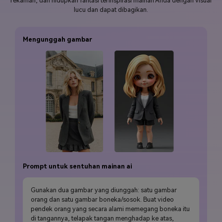
rekaman, dan hidupkan fantasi terinspirasi mainan Anda dengan visual
lucu dan dapat dibagikan.
Masuk
FAQs
Hubungi Kami
Mengunggah gambar
M
Berkreasi dengan AI
Tips & Tutorial AI
Postingan Terbaru
Jelajahi Lebih Banyak >>
Prompt untuk sentuhan mainan ai
P
Gunakan dua gambar yang diunggah: satu gambar
orang dan satu gambar boneka/sosok. Buat video
pendek orang yang secara alami memegang boneka itu
di tangannya, telapak tangan menghadap ke atas,