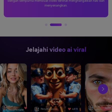
Jelajahi video ai viral
Byte
3,092
nyihir pizza
4,815
SwiftEdge
beku