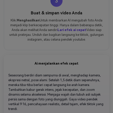
3
Buat & simpan video Anda
Klik.
Menghasilkan
Untuk membiarkan AI mengubah foto Anda
menjadi klip berkecepatan tinggi. Hanya dalam beberapa detik,
Anda akan melihat Anda sendiri
Lari efek ai cepat
Video siap
untuk pratinjau. Unduh dan bagikan langsung ke tiktok, gulungan
instagram, atau celana pendek youtube.
Ai menjalankan efek cepat
Seseorang berdiri diam sempurna di awal, menghadap kamera,
ekspresi netral, pose alami. Setelah 1,5 detik diam sepenuhnya,
mereka tiba-tiba berlari cepat langsung ke arah kamera.
Tambahkan kabur gerak intens, jejak kecepatan, dan zoom
dinamis selama akselerasi. Menjaga wajah dan tubuh asli subjek
persis sama dengan foto yang diunggah. Gaya video pendek
vertikal 9:16, pencahayaan realistis, detail tajam, efek tiktok yang
trendi.