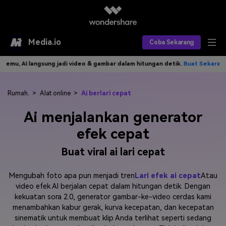
Media.io
Coba Sekarang
langsung jadi video & gambar dalam hitungan detik.
Buat Sekarang>>
T
Alat AI
Produk AI
AI Video
Rumah.
>
Alat online
>
Ai berlari cepat
Ai menjalankan generator
Efek AI
AI Gambar
Asisten Video AI
efek cepat
AI Audio
Sumber Daya
Editor Video AI
Efek Video
Buat viral ai lari cepat
Editor Gambar AI
Harga
Efek Foto
Model AI yang Didukung
Mengubah foto apa pun menjadi tren
Lari efek ai cepat
Atau
Editor Audio AI
TOP
video efek AI berjalan cepat dalam hitungan detik. Dengan
Veo3
Panduan Pengguna
Apa yang Baru
kekuatan sora 2.0, generator gambar-ke-video cerdas kami
Find More Solutions >>
menambahkan kabur gerak, kurva kecepatan, dan kecepatan
sinematik untuk membuat klip Anda terlihat seperti sedang