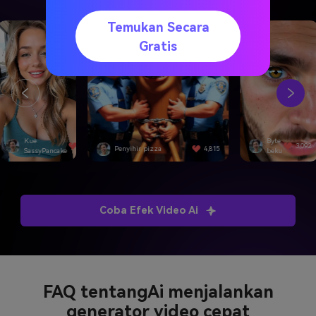
Temukan Secara
Gratis
Kue
Byte
4,501
3,092
Penyihir pizza
4,815
SassyPancake
beku
Coba Efek Video Ai
FAQ tentang
Ai menjalankan
generator video cepat