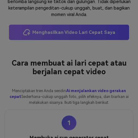
berlomba langsung ke tiktok dan gulungan. Tidak diperlukan
keterampilan pengeditan-cukup unggah, buat, dan bagikan
Masuk
FAQs
Hubungi Kami
momen viral Anda.
Berkreasi dengan AI
Menghasilkan Video Lari Cepat Saya
Tips & Tutorial AI
Postingan Terbaru
Jelajahi Lebih Banyak >>
Cara membuat ai lari cepat atau
berjalan cepat video
Menciptakan tren Anda sendiri
Ai menjalankan video gerakan
cepat
Sederhana-cukup unggah foto, pilih efeknya, dan biarkan ai
melakukan sisanya. Ikuti tiga langkah berikut:
1
Membuka ai run generator cepat