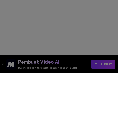
Pembuat Video AI
Mulai Buat
Buat video dari teks atau gambar dengan mudah
Generate My Run Fast Video
Media.io Online Tools Quality Rating：
4.7 (162,357 Votes)