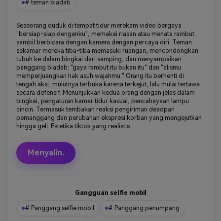
# teman biadab
Seseorang duduk di tempat tidur merekam video bergaya
"bersiap-siap denganku", memakai riasan atau menata rambut
sambil berbicara dengan kamera dengan percaya diri. Teman
sekamar mereka tiba-tiba memasuki ruangan, mencondongkan
tubuh ke dalam bingkai dari samping, dan menyampaikan
panggang biadab: "gaya rambut itu bukan itu" dan "alismu
memperjuangkan hak asuh wajahmu." Orang itu berhenti di
tengah aksi, mulutnya terbuka karena terkejut, lalu mulai tertawa
secara defensif. Menunjukkan kedua orang dengan jelas dalam
bingkai, pengaturan kamar tidur kasual, pencahayaan lampu
cincin. Termasuk tembakan reaksi pengiriman deadpan
pemanggang dan perubahan ekspresi korban yang mengejutkan
hingga geli. Estetika tiktok yang realistis.
Menyalin.
Gangguan selfie mobil
# Panggang selfie mobil
# Panggang penumpang