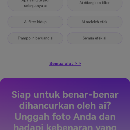
Apa yang terjadi
Ai ditangkap filter
selanjutnya ai
Ai filter hidup
Ai meleleh efek
Trampolin beruang ai
Semua efek ai
Semua alat > >
Siap untuk benar-benar
dihancurkan oleh ai?
Unggah foto Anda dan
hadapi kebenaran yang