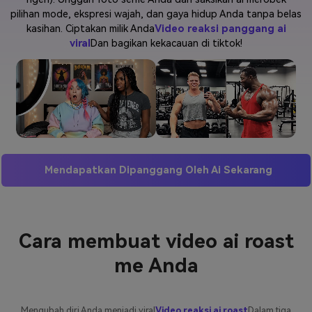
pilihan mode, ekspresi wajah, dan gaya hidup Anda tanpa belas
Masuk
kasihan. Ciptakan milik Anda
Video reaksi panggang ai
FAQs
Hubungi Kami
viral
Dan bagikan kekacauan di tiktok!
Berkreasi dengan AI
Tips & Tutorial AI
Postingan Terbaru
Jelajahi Lebih Banyak >>
Mendapatkan Dipanggang Oleh Ai Sekarang
Cara membuat video ai roast
me Anda
Mengubah diri Anda menjadi viral
Video reaksi ai roast
Dalam tiga