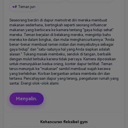
# Teman juri
Seseorang berdiri di dapur memotret diri mereka membuat
makanan sederhana, bertingkah seperti seorang influencer
makanan yang berbicara ke kamera tentang "gaya hidup sehat"
mereka. Teman berjalan di belakang mereka, mengintip bahu
mereka ke dalam bingkai, dan mulai menghancurkannya: "Anda
benar-benar membuat ramen instan dan menyebutnya sebagai
gaya hidup" dan "satu-satunya hal yang Anda siapkan adalah
alasan." Tukang masak membeku, sendok di tangan, berbalik
dengan mulut terbuka karena tidak percaya. Kamera diposisikan
untuk menunjukkan kedua orang, konter dapur terlihat. Teman
terus menunjuk ke "makanan" sambil membuat wajah kecewa
yang berlebihan. Korban bergantian antara membela diri dan
tertawa. Pencahayaan dapur yang terang, pengaturan rumah yang
santai. Energi olok-olok alami.
Menyalin.
Kehancuran fleksibel gym