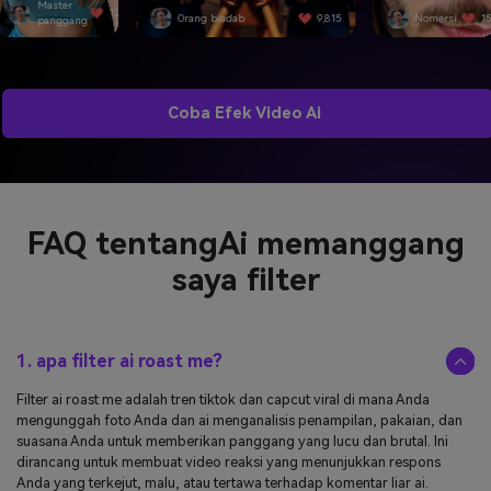
rang biadab
9,815
Nomersi.
15,092
Merengek.
Coba Efek Video Ai
FAQ tentang
Ai memanggang
saya filter
1. apa filter ai roast me?
Filter ai roast me adalah tren tiktok dan capcut viral di mana Anda
mengunggah foto Anda dan ai menganalisis penampilan, pakaian, dan
suasana Anda untuk memberikan panggang yang lucu dan brutal. Ini
dirancang untuk membuat video reaksi yang menunjukkan respons
Anda yang terkejut, malu, atau tertawa terhadap komentar liar ai.