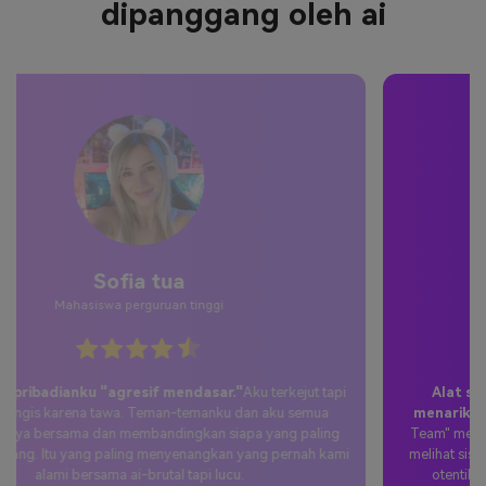
dipanggang oleh ai
Jake W.
Manajer media sosial
Alat sempurna untuk membuat konten sosial yang
menarik.
Saya menggunakan filter ai roast untuk seri "Meet the
Team" merek kami dan pertunangannya sangat gila. Orang suka
melihat sisi manusia dengan humor yang mencela diri sendiri. Itu
otentik, dapat dibagikan, dan mendorong koneksi nyata.