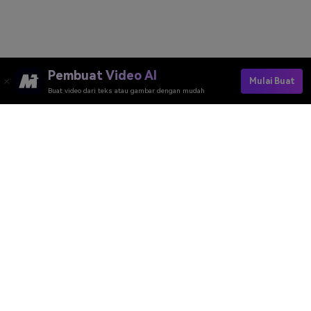
Pembuat Video AI
Mulai Buat
Buat video dari teks atau gambar dengan mudah
Get Roasted By AI Now
Media.io Online Tools Quality Rating：
4.7 (162,357 Votes)
Pembuat Video AI
Pembuat Gambar AI