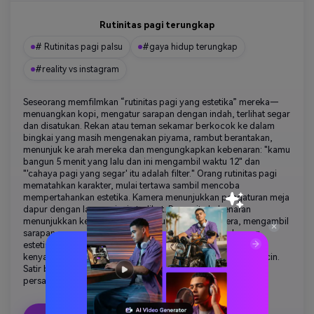
Rutinitas pagi terungkap
# Rutinitas pagi palsu
#gaya hidup terungkap
#reality vs instagram
Seseorang memfilmkan “rutinitas pagi yang estetika” mereka—
menuangkan kopi, mengatur sarapan dengan indah, terlihat segar
dan disatukan. Rekan atau teman sekamar berkocok ke dalam
bingkai yang masih mengenakan piyama, rambut berantakan,
menunjuk ke arah mereka dan mengungkapkan kebenaran: "kamu
bangun 5 menit yang lalu dan ini mengambil waktu 12" dan
"'cahaya pagi yang segar' itu adalah filter." Orang rutinitas pagi
mematahkan karakter, mulai tertawa sambil mencoba
mempertahankan estetika. Kamera menunjukkan pengaturan meja
dapur dengan lampu cincin terlihat. Pencerita kebenaran
menunjukkan kekacauan tepat di luar bingkai kamera, mengambil
sarapan seseorang yang sebenarnya (sesuatu yang kurang
estetis). Kedua orang akhirnya menertawakan instagram vs
kenyataan. Cahaya pagi lembut dicampur dengan lampu cincin.
Satir budaya influencer yang dapat dikaitkan dengan
persahabatan yang tulus.