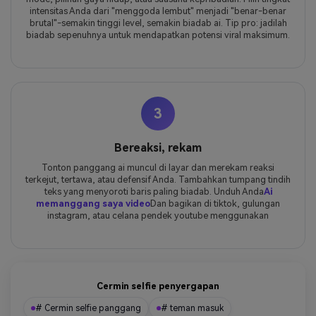
intensitas Anda dari "menggoda lembut" menjadi "benar-benar
brutal"-semakin tinggi level, semakin biadab ai. Tip pro: jadilah
biadab sepenuhnya untuk mendapatkan potensi viral maksimum.
3
Bereaksi, rekam
Tonton panggang ai muncul di layar dan merekam reaksi
terkejut, tertawa, atau defensif Anda. Tambahkan tumpang tindih
teks yang menyoroti baris paling biadab. Unduh Anda
Ai
memanggang saya video
Dan bagikan di tiktok, gulungan
instagram, atau celana pendek youtube menggunakan
Cermin selfie penyergapan
# Cermin selfie panggang
# teman masuk