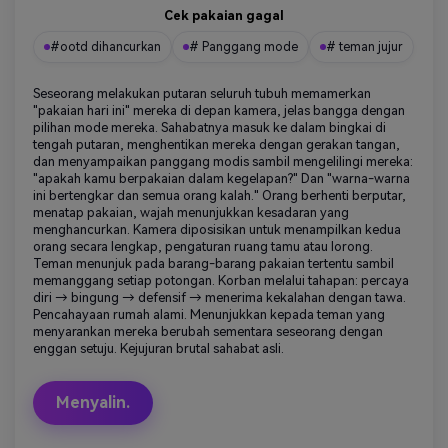
Cek pakaian gagal
#ootd dihancurkan
# Panggang mode
# teman jujur
Seseorang melakukan putaran seluruh tubuh memamerkan
"pakaian hari ini" mereka di depan kamera, jelas bangga dengan
pilihan mode mereka. Sahabatnya masuk ke dalam bingkai di
tengah putaran, menghentikan mereka dengan gerakan tangan,
dan menyampaikan panggang modis sambil mengelilingi mereka:
"apakah kamu berpakaian dalam kegelapan?" Dan "warna-warna
ini bertengkar dan semua orang kalah." Orang berhenti berputar,
menatap pakaian, wajah menunjukkan kesadaran yang
menghancurkan. Kamera diposisikan untuk menampilkan kedua
orang secara lengkap, pengaturan ruang tamu atau lorong.
Teman menunjuk pada barang-barang pakaian tertentu sambil
memanggang setiap potongan. Korban melalui tahapan: percaya
diri → bingung → defensif → menerima kekalahan dengan tawa.
Pencahayaan rumah alami. Menunjukkan kepada teman yang
menyarankan mereka berubah sementara seseorang dengan
enggan setuju. Kejujuran brutal sahabat asli.
Menyalin.