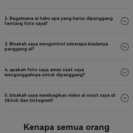
2. Bagaimana ai tahu apa yang harus dipanggang
tentang foto saya?
3. Bisakah saya mengontrol seberapa biadanya
panggang ai?
4. apakah foto saya aman saat saya
mengunggahnya untuk dipanggang?
5. bisakah saya membagikan video ai roast saya di
tiktok dan instagram?
Kenapa semua orang