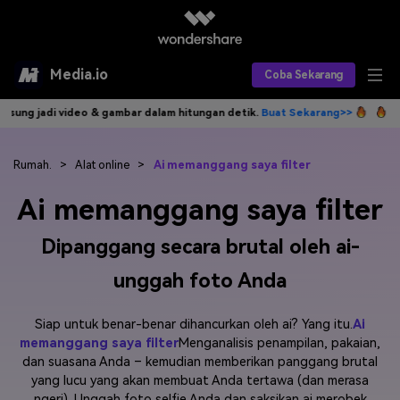
Media.io
Coba Sekarang
 gambar dalam hitungan detik.
Buat Sekarang>>
Tulis idemu, AI langsun
Alat AI
Produk AI
AI Video
Rumah.
>
Alat online
>
Ai memanggang saya filter
Ai memanggang saya filter
Efek AI
AI Gambar
Asisten Video AI
Dipanggang secara brutal oleh ai-
AI Audio
Sumber Daya
Editor Video AI
Efek Video
unggah foto Anda
Editor Gambar AI
Harga
Efek Foto
Model AI yang Didukung
Siap untuk benar-benar dihancurkan oleh ai? Yang itu.
Ai
Editor Audio AI
TOP
Veo3
Panduan Pengguna
Apa yang Baru
memanggang saya filter
Menganalisis penampilan, pakaian,
dan suasana Anda – kemudian memberikan panggang brutal
Find More Solutions >>
yang lucu yang akan membuat Anda tertawa (dan merasa
ngeri). Unggah foto selfie Anda dan saksikan ai merobek