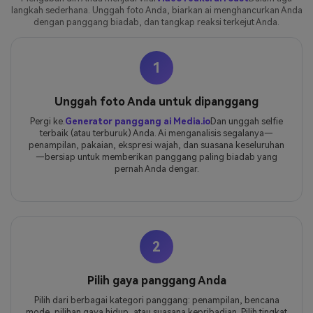
langkah sederhana. Unggah foto Anda, biarkan ai menghancurkan Anda
dengan panggang biadab, dan tangkap reaksi terkejut Anda.
1
Unggah foto Anda untuk dipanggang
Pergi ke.
Generator panggang ai Media.io
Dan unggah selfie
terbaik (atau terburuk) Anda. Ai menganalisis segalanya—
penampilan, pakaian, ekspresi wajah, dan suasana keseluruhan
—bersiap untuk memberikan panggang paling biadab yang
pernah Anda dengar.
2
Pilih gaya panggang Anda
Pilih dari berbagai kategori panggang: penampilan, bencana
mode, pilihan gaya hidup, atau suasana kepribadian. Pilih tingkat