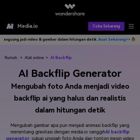
Media.io
Coba Sekarang
i video & gambar dalam hitungan detik.
Buat Sekarang>>
Tulis idemu, 
Alat AI
Produk AI
AI Video
Rumah.
>
Alat online
>
AI Backflip
AI Backflip Generator
Efek AI
AI Gambar
Asisten Video AI
Mengubah foto Anda menjadi video
AI Audio
Sumber Daya
Editor Video AI
Efek Video
backflip ai yang halus dan realistis
Editor Gambar AI
Harga
Efek Foto
Model AI yang Didukung
dalam hitungan detik
Editor Audio AI
TOP
Veo3
Panduan Pengguna
Apa yang Baru
Mengubah gambar apa pun menjadi animasi backflip yang
Find More Solutions >>
menentang gravitasi dengan media.io canggih
AI backflip
generator
. cukup unggah foto Anda dan tonton mesin video