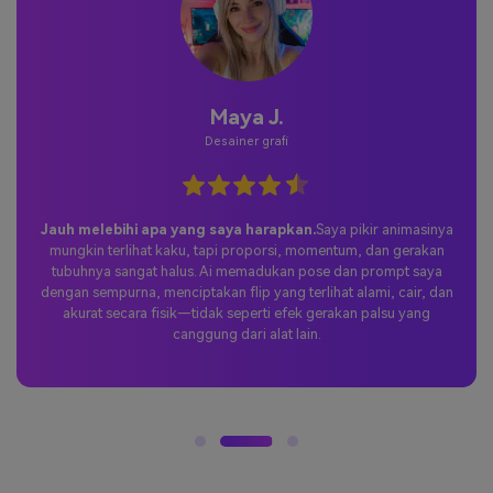
Jordan hal.
Pengguna kasual
Tiktok menyukainya-reaksi viral instan.
Saya bergabung
dengan tren backflip menggunakan prompt media.io dan
memposting hasilnya di tiktok. Responsnya meledak-orang-orang
menyukai betapa bersih dan sinematiknya tampilan flip tersebut,
dan momen gerakan lambat di udara membuat klip tersebut
menonjol. Itu dengan cepat menjadi salah satu postingan saya
yang paling banyak ditonton.