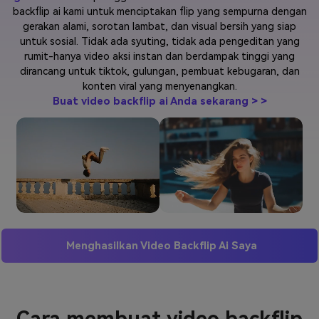
backflip ai kami untuk menciptakan flip yang sempurna dengan
Masuk
gerakan alami, sorotan lambat, dan visual bersih yang siap
FAQs
Hubungi Kami
untuk sosial. Tidak ada syuting, tidak ada pengeditan yang
rumit-hanya video aksi instan dan berdampak tinggi yang
Berkreasi dengan AI
dirancang untuk tiktok, gulungan, pembuat kebugaran, dan
Tips & Tutorial AI
konten viral yang menyenangkan.
Buat video backflip ai Anda sekarang > >
Postingan Terbaru
Jelajahi Lebih Banyak >>
Menghasilkan Video Backflip Ai Saya
Cara membuat video backflip