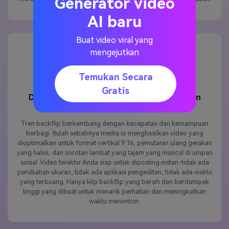
Generator video
AI baru
Buat video viral yang
mengejutkan
Temukan Secara
Gratis
Dibuat untuk tiktok, gulungan, dan konten
bentuk pendek viral
Tren backflip berkembang dengan kecepatan dan kemampuan
berbagi. Itulah sebabnya media.io menghasilkan video yang
dioptimalkan untuk format vertikal 9:16, pemutaran ulang gerakan
yang halus, dan sorotan lambat yang tajam yang muncul di umpan
sosial. Video terakhir Anda siap untuk diposting instan-tidak ada
perubahan ukuran, tidak ada aplikasi pengeditan, tidak ada waktu
yang terbuang. Hanya klip backflip yang bersih dan berdampak
tinggi yang dibuat untuk menarik perhatian dan meningkatkan
waktu menonton.