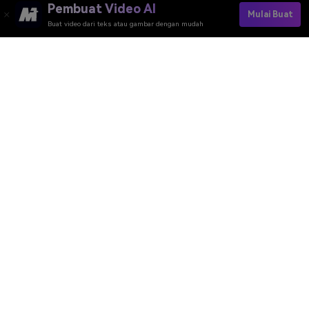
Pembuat Video AI
Mulai Buat
Buat video dari teks atau gambar dengan mudah
Make Your First AI Backflip In Seconds>>
Media.io Online Tools Quality Rating：
4.7 (162,357 Votes)
Pembuat Video AI
Pembuat Gambar AI
Pembuat Musik AI