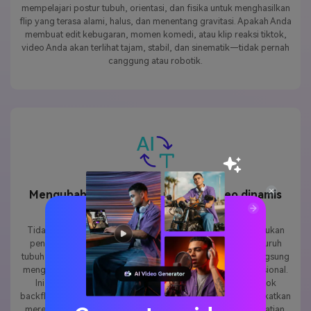
mempelajari postur tubuh, orientasi, dan fisika untuk menghasilkan
flip yang terasa alami, halus, dan menentang gravitasi. Apakah Anda
membuat edit kebugaran, momen komedi, atau klip reaksi tiktok,
video Anda akan terlihat tajam, stabil, dan sinematik—tidak pernah
canggung atau robotik.
Mengubah foto apa pun menjadi video dinamis
dalam hitungan detik
Tidak ada kamera, tidak ada keterampilan aksi, tidak diperlukan
pengeditan yang rumit. Cukup unggah foto-selfie, foto seluruh
tubuh, foto gym, pakaian cosplay, apa pun-dan media.io langsung
mengubahnya menjadi animasi backflip yang tampak profesional.
Ini adalah cara tercepat untuk bergabung dengan tren tiktok
backflip, membuat konten lucu bersama teman, atau meningkatkan
merek pribadi Anda dengan video gerak yang menarik perhatian.