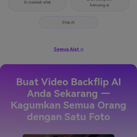
Ai meleleh efek
beruang ai
Efek AI
Semua Alat ››
Buat Video Backflip AI
Anda Sekarang —
Kagumkan Semua Orang
dengan Satu Foto