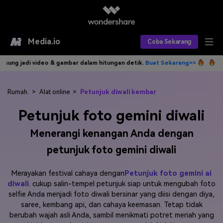
Media.io
Coba Sekarang
o & gambar dalam hitungan detik.
Buat Sekarang>>
Tulis idemu, AI lan
Alat AI
Produk AI
AI Video
Rumah.
>
Alat online
>
Petunjuk diwali kembar
Petunjuk foto gemini diwali
Efek AI
AI Gambar
Asisten Video AI
Menerangi kenangan Anda dengan
AI Audio
Sumber Daya
Editor Video AI
Efek Video
petunjuk foto gemini diwali
Editor Gambar AI
Harga
Efek Foto
Model AI yang Didukung
Merayakan festival cahaya dengan
Petunjuk foto gemini ai
Editor Audio AI
TOP
diwali
. cukup salin-tempel petunjuk siap untuk mengubah foto
Veo3
Panduan Pengguna
Apa yang Baru
selfie Anda menjadi foto diwali bersinar yang diisi dengan diya,
Find More Solutions >>
saree, kembang api, dan cahaya keemasan. Tetap tidak
berubah wajah asli Anda, sambil menikmati potret meriah yang