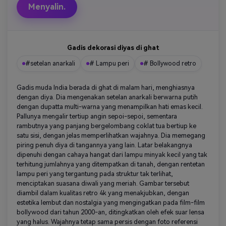
Menyalin.
Gadis dekorasi diyas di ghat
#setelan anarkali
# Lampu peri
# Bollywood retro
Gadis muda India berada di ghat di malam hari, menghiasnya
dengan diya. Dia mengenakan setelan anarkali berwarna putih
dengan dupatta multi-warna yang menampilkan hati emas kecil.
Pallunya mengalir tertiup angin sepoi-sepoi, sementara
rambutnya yang panjang bergelombang coklat tua bertiup ke
satu sisi, dengan jelas memperlihatkan wajahnya. Dia memegang
piring penuh diya di tangannya yang lain. Latar belakangnya
dipenuhi dengan cahaya hangat dari lampu minyak kecil yang tak
terhitung jumlahnya yang ditempatkan di tanah, dengan rentetan
lampu peri yang tergantung pada struktur tak terlihat,
menciptakan suasana diwali yang meriah. Gambar tersebut
diambil dalam kualitas retro 4k yang menakjubkan, dengan
estetika lembut dan nostalgia yang mengingatkan pada film-film
bollywood dari tahun 2000-an, ditingkatkan oleh efek suar lensa
yang halus. Wajahnya tetap sama persis dengan foto referensi