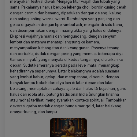
merayakan festival diwali. Menjaga fitur wajah dan tubuh yang
sama. Pakaiannya harus berupa lehenga choli bordir kuning cerah
dengan cermin dan benang, dipadukan dengan gelang, kalung,
dan anting-anting warna-warni. Rambutnya yang panjang dan
gelap digayakan dengan tipe rambut asli, mengalir di satu bahu,
dan disempurnakan dengan maang tikka yang halus di dahinya.
Ekspresi wajahnya manis dan mengundang, dengan senyum
lembut dan matanya menatap langsung ke kamera,
menyampaikan kehangatan dan keanggunan. Posenya tenang
dan berbakti, duduk dengan piring yang memuat beberapa diya
(lampu minyak) yang menyala di kedua tangannya, diulurkan ke
depan. Sudut kameranya berada pada level mata, menangkap
kehadirannya sepenuhnya. Latar belakangnya adalah suasana
yang lembut kabur, gelap, dan mempesona, dipenuhi dengan
banyak lampu bokeh dari diya lain di latar depan dan latar
belakang, menciptakan cahaya ajaib dan halus. Di kejauhan, garis
halus dari idola atau patung tradisional India (mungkin krishna
atau radha) terlihat, mengisyaratkan konteks spiritual. Tambahkan
dekorasi garba meriah dengan bunga marigold, latar belakang
oranye-kuning, dan lampu