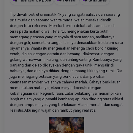
# Pasangan berpose
# Petasan
# teras diyas
Tip diwali: potret sinematik 4k yang sangat realistis dari seorang
pria muda dan seorang wanita muda, wajah mereka identik
dengan foto referensi. Mereka berdiri dekat satu sama lain di
teras pada malam diwali. Pria itu, mengenakan kurta putih,
memegang petasan yang menyala di satu tangan, melihatnya
dengan geli, sementara tangan lainnya dimasukkan ke dalam saku
piyamanya. Wanita itu mengenakan lehenga choli bordir kuning
cerah, dihiasi dengan cermin dan benang, diaksesori dengan
gelang warna-warni, kalung, dan anting-anting. Rambutnya yang
panjang dan gelap digayakan dengan gaya unik, mengalir di
bahunya, dan dahinya dihiasi dengan maang tikka yang rumit. Dia
juga memegang petasan yang berkilauan, dan percikan
keemasan memberi wajahnya cahaya meriah. Cahaya berkilauan
memantulkan matanya, ekspresinya dipenuhi dengan
kebahagiaan dan kegembiraan. Latar belakangnya menampilkan
langit malam yang dipenuhi kembang api dan dinding teras dihiasi
dengan lampu minyak yang berkilauan. Alami, meriah, dan sangat
realistis. Aku ingin wajah dan rambut yang realistis.