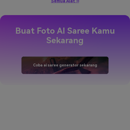
Semua Alat ››
Buat Foto AI Saree Kamu
Sekarang
Coba ai saree generator sekarang