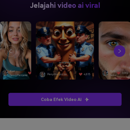
Jelajahi video ai viral
Kue
Byte
4,501
3,092
Penyihir pizza
4,815
SassyPancake
beku
Coba Efek Video Ai