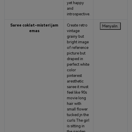
yet happy
and
introspective.
Saree coklat-misteri jam
Create retro
Menyalin.
emas
vintage
grainy but
bright image
of reference
picture but
draped in
perfect white
color
pinterest
aresthetic
saree it must
feel like 90s
movie long
hair with
small flower
tucked jn the
curls The girl
is sitting in
the garden