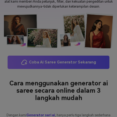
alat kami memberi Anda petunjuk, filter, dan kekuatan pengeditan untuk
mewujudkannya-tidak diperlukan keterampilan desain.
Masuk
FAQs
Hubungi Kami
Berkreasi dengan AI
Tips & Tutorial AI
Postingan Terbaru
Jelajahi Lebih Banyak >>
Coba Ai Saree Generator Sekarang
Cara menggunakan generator ai
saree secara online dalam 3
langkah mudah
Dengan kami
Generator sari ai
, hanya perlu tiga langkah sederhana