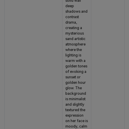
solid wall
deep
shadows and
contrast
drama,
creating a
mysterious
sand artistic
atmosphere
where the
lighting is
warm with a
golden tones
of evoking a
sunset or
golden hour
glow. The
background
is minimalist
and slightly
textured the
expression
on her face is
moody, calm