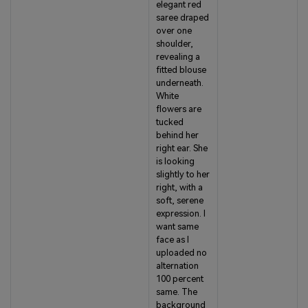
elegant red
saree draped
over one
shoulder,
revealing a
fitted blouse
underneath.
White
flowers are
tucked
behind her
right ear. She
is looking
slightly to her
right, with a
soft, serene
expression. I
want same
face as I
uploaded no
alternation
100 percent
same. The
background