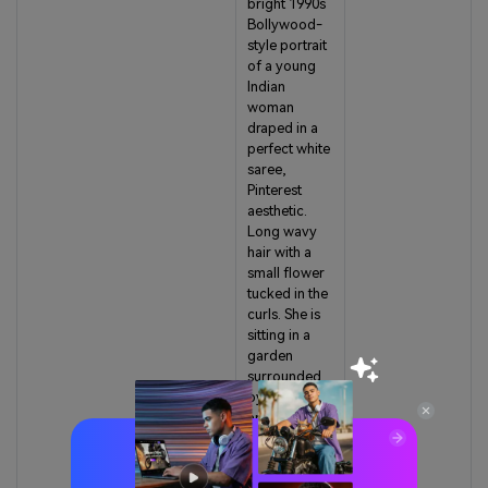
bright 1990s
Bollywood-
style portrait
of a young
Indian
woman
draped in a
perfect white
saree,
Pinterest
aesthetic.
Long wavy
hair with a
small flower
tucked in the
curls. She is
sitting in a
garden
surrounded
by blossoms
and green
trees,
creating a
soft, artistic