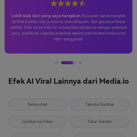
Lebih baik dari yang saya harapkan.
Saya pikir saree mungkin
terlihat buatan, tapi proporsi, pencahayaan, dan gayanya terasa
otentik. Efek saree foto-to-ai berpadu sempurna dengan petunjuk
saya, membuat outputnya terlihat seperti pemotretan bollywood
retro sungguhan.
Efek AI Viral Lainnya dari Media.io
Semua Alat
Teks ke Gambar
Gambar ke Video
Tukar Gender