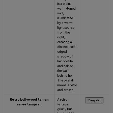
is a plain,
warm-toned
wall,
illuminated
by a warm
light source
from the
right,
creating a
distinct, soft-
edged
shadow of
her profile
and hair on
the wall
behind her.
The overall
mood is retro
and artistic.
Retro bollywood taman
A retro
Menyalin.
saree tampilan
vintage
grainy but