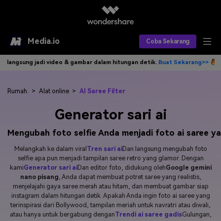
Media.io
Coba Sekarang
 jadi video & gambar dalam hitungan detik.
Buat Sekarang>>
Tulis ide
Alat AI
Produk AI
AI Video
Rumah.
>
Alat online
>
AI Saree Filter
Generator sari ai
Efek AI
AI Gambar
Asisten Video AI
Mengubah foto selfie Anda menjadi foto ai saree 
AI Audio
Sumber Daya
Editor Video AI
Efek Video
Melangkah ke dalam viral
Tren sari ai
Dan langsung mengubah foto
Editor Gambar AI
selfie apa pun menjadi tampilan saree retro yang glamor. Dengan
Harga
Efek Foto
Model AI yang Didukung
kami
Generator sari ai
Dan editor foto, didukung oleh
Google gemini
nano pisang
, Anda dapat membuat potret saree yang realistis,
Editor Audio AI
TOP
Veo3
menjelajahi gaya saree merah atau hitam, dan membuat gambar siap
Panduan Pengguna
Apa yang Baru
instagram dalam hitungan detik. Apakah Anda ingin foto ai saree yang
Find More Solutions >>
terinspirasi dari Bollywood, tampilan meriah untuk navratri atau diwali,
atau hanya untuk bergabung dengan
Trendi ai saree gadis
Gulungan,