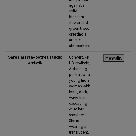
against a
solid
blossom
flower and
green treee
creating a
artistic
atmosphere.
Saree merah-potret studio
Convert, 4k
Menyalin.
artistik
HD realistic,
A stunning
portrait of a
young Indian
woman with
long, dark,
wavy hair
cascading
over her
shoulders.
She is
wearing a
translucent,