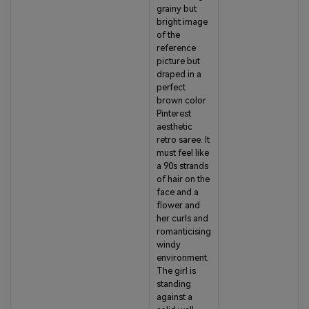
grainy but
bright image
of the
reference
picture but
draped in a
perfect
brown color
Pinterest
aesthetic
retro saree. It
must feel like
a 90s strands
of hair on the
face and a
flower and
her curls and
romanticising
windy
environment.
The girl is
standing
against a