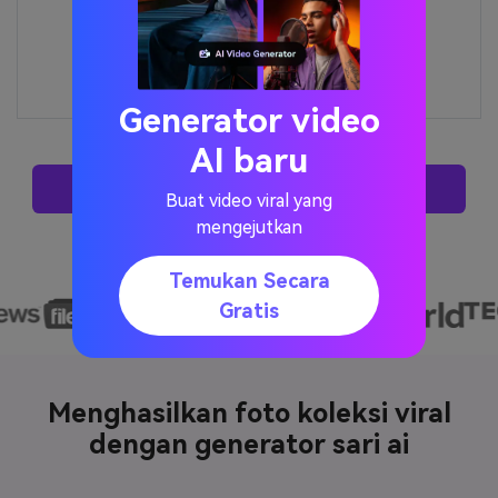
atmosphere
with natural
light and
film-like
texture.
Generator video
AI baru
Coba Ai Saree Generator Sekarang
Buat video viral yang
mengejutkan
Temukan Secara
Gratis
Menghasilkan foto koleksi viral
dengan generator sari ai