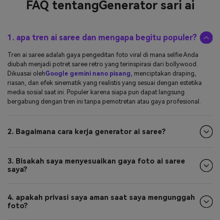
FAQ tentang
Generator sari ai
1. apa tren ai saree dan mengapa begitu populer?
Tren ai saree adalah gaya pengeditan foto viral di mana selfie Anda
diubah menjadi potret saree retro yang terinspirasi dari bollywood.
Dikuasai oleh
Google gemini nano pisang
, menciptakan draping,
riasan, dan efek sinematik yang realistis yang sesuai dengan estetika
media sosial saat ini. Populer karena siapa pun dapat langsung
bergabung dengan tren ini tanpa pemotretan atau gaya profesional.
2. Bagaimana cara kerja generator ai saree?
3. Bisakah saya menyesuaikan gaya foto ai saree
saya?
4. apakah privasi saya aman saat saya mengunggah
foto?