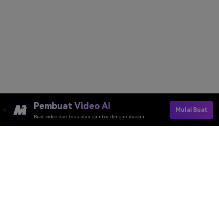
Pembuat Video AI
Mulai Buat
Buat video dari teks atau gambar dengan mudah
Try AI Saree Generator Now
Media.io Online Tools Quality Rating：
4.7 (162,357 Votes)