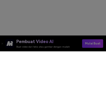
Pembuat Video AI
Mulai Buat
Buat video dari teks atau gambar dengan mudah
Make AI 3D Figure Online
Media.io Online Tools Quality Rating：
4.7 (162,357 Votes)