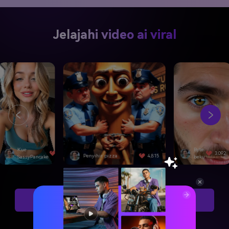
Jelajahi video ai viral
Kue
Byte
4,501
3,092
Penyihir pizza
4,815
SassyPancake
beku
Coba Efek Video Ai