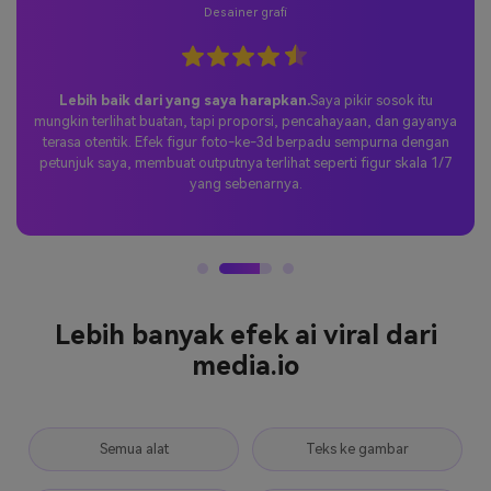
Desainer grafi
Lebih baik dari yang saya harapkan.
Saya pikir sosok itu
mungkin terlihat buatan, tapi proporsi, pencahayaan, dan gayanya
terasa otentik. Efek figur foto-ke-3d berpadu sempurna dengan
petunjuk saya, membuat outputnya terlihat seperti figur skala 1/7
yang sebenarnya.
Lebih banyak efek ai viral dari
media.io
Semua alat
Teks ke gambar