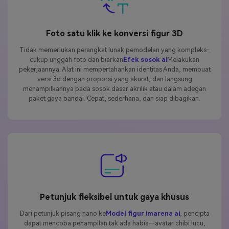
Foto satu klik ke konversi figur 3D
Tidak memerlukan perangkat lunak pemodelan yang kompleks-
cukup unggah foto dan biarkan
Efek sosok ai
Melakukan
pekerjaannya. Alat ini mempertahankan identitas Anda, membuat
versi 3d dengan proporsi yang akurat, dan langsung
menampilkannya pada sosok dasar akrilik atau dalam adegan
paket gaya bandai. Cepat, sederhana, dan siap dibagikan.
Petunjuk fleksibel untuk gaya khusus
Dari petunjuk pisang nano ke
Model figur imarena ai
, pencipta
dapat mencoba penampilan tak ada habis—avatar chibi lucu,