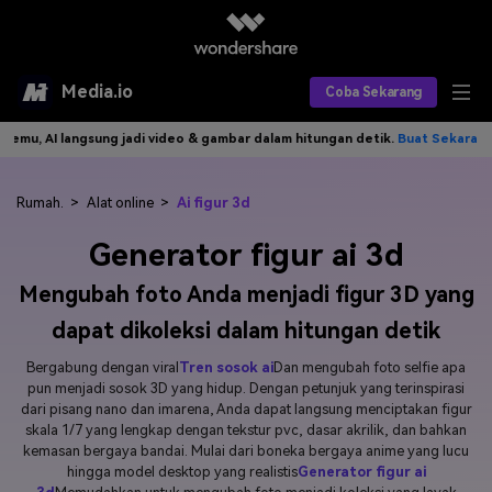
Media.io
Coba Sekarang
AI langsung jadi video & gambar dalam hitungan detik.
Buat Sekarang>>
Alat AI
Produk AI
AI Video
Rumah.
>
Alat online
>
Ai figur 3d
Generator figur ai 3d
Efek AI
AI Gambar
Asisten Video AI
Mengubah foto Anda menjadi figur 3D yang
AI Audio
Sumber Daya
Editor Video AI
Efek Video
dapat dikoleksi dalam hitungan detik
Editor Gambar AI
Harga
Efek Foto
Model AI yang Didukung
Bergabung dengan viral
Tren sosok ai
Dan mengubah foto selfie apa
pun menjadi sosok 3D yang hidup. Dengan petunjuk yang terinspirasi
Editor Audio AI
TOP
Veo3
dari pisang nano dan imarena, Anda dapat langsung menciptakan figur
Panduan Pengguna
Apa yang Baru
skala 1/7 yang lengkap dengan tekstur pvc, dasar akrilik, dan bahkan
Find More Solutions >>
kemasan bergaya bandai. Mulai dari boneka bergaya anime yang lucu
hingga model desktop yang realistis
Generator figur ai