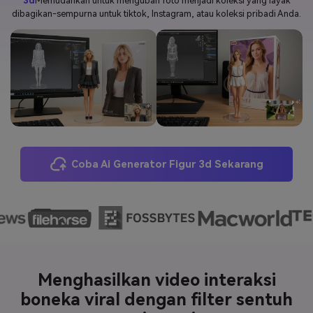
3d
Memudahkan untuk mengubah foto menjadi koleksi yang layak
dibagikan-sempurna untuk tiktok, Instagram, atau koleksi pribadi Anda.
Masuk
FAQs
Hubungi Kami
Berkreasi dengan AI
Tips & Tutorial AI
Postingan Terbaru
Jelajahi Lebih Banyak >>
Coba Ai Generator Figur 3d Sekarang
Menghasilkan video interaksi
boneka viral dengan filter sentuh