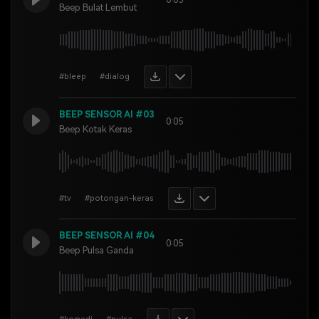
Beep Bulat Lembut
#bleep
#dialog
BEEP SENSOR AI #03
0:05
Beep Kotak Keras
#tv
#potongan-keras
BEEP SENSOR AI #04
0:05
Beep Pulsa Ganda