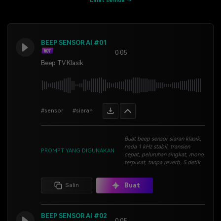
Lihat semua →
BEEP SENSOR AI #01
0:05
Beep TV Klasik
#sensor
#siaran
Buat beep sensor siaran klasik,
nada 1 kHz stabil, transien
PROMPT YANG DIGUNAKAN
cepat, peluruhan singkat, mono
terpusat, tanpa reverb, 5 detik
Buat
Salin
BEEP SENSOR AI #02
0:05