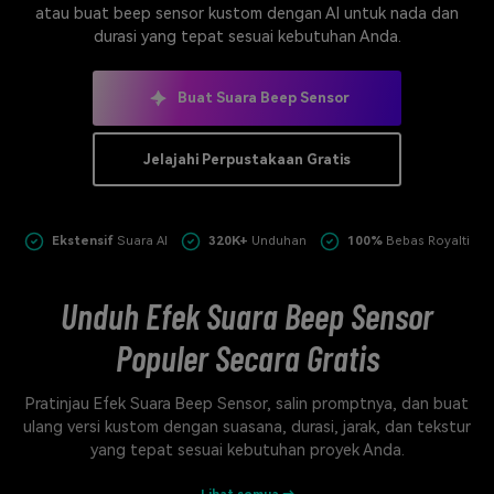
atau buat beep sensor kustom dengan AI untuk nada dan
Masuk
durasi yang tepat sesuai kebutuhan Anda.
FAQs
Hubungi Kami
Berkreasi dengan AI
Buat Suara Beep Sensor
Tips & Tutorial AI
Jelajahi Perpustakaan Gratis
Postingan Terbaru
Jelajahi Lebih Banyak >>
Ekstensif
Suara AI
320K+
Unduhan
100%
Bebas Royalti
Unduh Efek Suara Beep Sensor
Populer Secara Gratis
Pratinjau Efek Suara Beep Sensor, salin promptnya, dan buat
ulang versi kustom dengan suasana, durasi, jarak, dan tekstur
yang tepat sesuai kebutuhan proyek Anda.