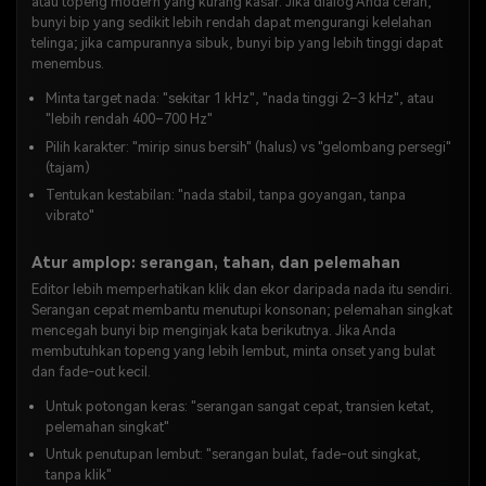
atau topeng modern yang kurang kasar. Jika dialog Anda cerah,
bunyi bip yang sedikit lebih rendah dapat mengurangi kelelahan
telinga; jika campurannya sibuk, bunyi bip yang lebih tinggi dapat
menembus.
Minta target nada: "sekitar 1 kHz", "nada tinggi 2–3 kHz", atau
"lebih rendah 400–700 Hz"
Pilih karakter: "mirip sinus bersih" (halus) vs "gelombang persegi"
(tajam)
Tentukan kestabilan: "nada stabil, tanpa goyangan, tanpa
vibrato"
Atur amplop: serangan, tahan, dan pelemahan
Editor lebih memperhatikan klik dan ekor daripada nada itu sendiri.
Serangan cepat membantu menutupi konsonan; pelemahan singkat
mencegah bunyi bip menginjak kata berikutnya. Jika Anda
membutuhkan topeng yang lebih lembut, minta onset yang bulat
dan fade-out kecil.
Untuk potongan keras: "serangan sangat cepat, transien ketat,
pelemahan singkat"
Untuk penutupan lembut: "serangan bulat, fade-out singkat,
tanpa klik"