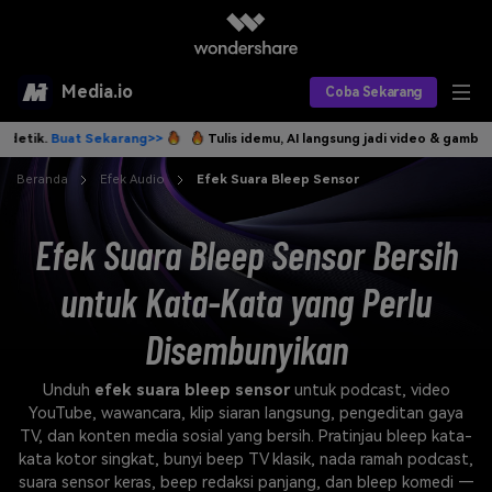
Media.io
Coba Sekarang
uat Sekarang>>
Tulis idemu, AI langsung jadi video & gambar dalam h
Alat AI
Beranda
Efek Audio
Efek Suara Bleep Sensor
Produk AI
AI Video
Efek Suara Bleep Sensor Bersih
Efek AI
AI Gambar
Asisten Video AI
untuk Kata-Kata yang Perlu
AI Audio
Sumber Daya
Editor Video AI
Efek Video
Disembunyikan
Editor Gambar AI
Harga
Efek Foto
Model AI yang Didukung
Unduh
efek suara bleep sensor
untuk podcast, video
Editor Audio AI
TOP
Veo3
YouTube, wawancara, klip siaran langsung, pengeditan gaya
Panduan Pengguna
Apa yang Baru
TV, dan konten media sosial yang bersih. Pratinjau bleep kata-
Find More Solutions >>
kata kotor singkat, bunyi beep TV klasik, nada ramah podcast,
suara sensor keras, beep redaksi panjang, dan bleep komedi —