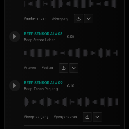
#nada-rendah
#dengung
BEEP SENSOR AI #08
0:05
Beep Stereo Lebar
#stereo
#editor
BEEP SENSOR AI #09
0:10
Beep Tahan Panjang
#beep-panjang
#penyensoran