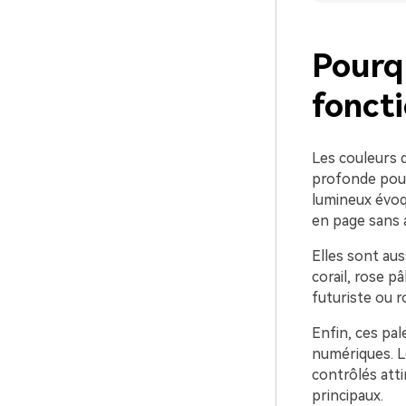
Pourqu
foncti
Les couleurs d
profonde pour
lumineux évoqu
en page sans a
Elles sont aus
corail, rose p
futuriste ou 
Enfin, ces pa
numériques. Le
contrôlés atti
principaux.