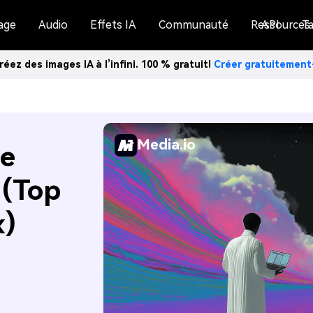
age
Audio
Effets IA
Communauté
Ressources
API
Ta
réez des images IA à l’infini. 100 % gratuit!
Créer gratuitemen
Media.io
de
 (Top
x)