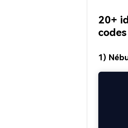
20+ id
codes
1) Nébu