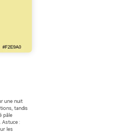
r une nuit
tions, tandis
é pâle
 Astuce :
ur les