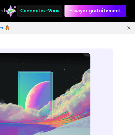
rifs
Connectez-Vous
Essayer gratuitement
t→