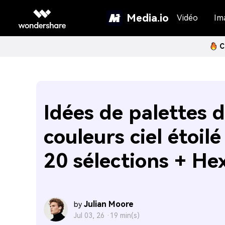
Media.io
Vidéo
Im
C
Idées de palettes 
couleurs ciel étoilé
20 sélections + He
Julian Moore
by
Jul 03, 26 ·
19 min(s)