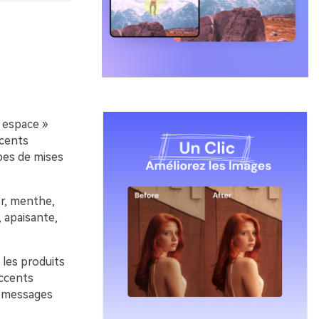
« espace »
ccents
ypes de mises
or, menthe,
 apaisante,
les produits
accents
es messages