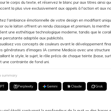
pour le corps du texte, et réservez le blanc pur aux titres ainsi qu
accent la plus vive exclusivement aux appels à l'action et aux no
 l'ambiance émotionnelle de votre design en modifiant uniq
l'or ou le laiton offrent un rendu classique et premium, la menthe 
réent une esthétique technologique moderne, tandis que le corai
e percutante adaptée aux publicités.
alisez vos concepts de couleurs avant le développement fina
des générateurs d'images IA comme Media.io avec une structure
aillant le style, le sujet, le rôle précis de chaque teinte (base, su
t une contrainte de fond uni.
 a summary
GPT
Perplexity
Gemini
Claude
Grok
u ciel étoilé capturent la profondeur de la nuit — des bases 