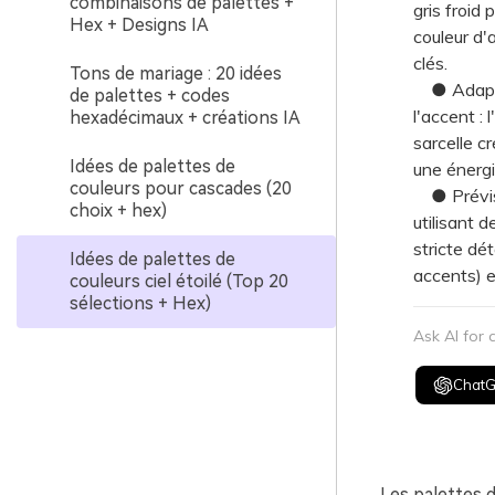
combinaisons de palettes +
gris froid 
Hex + Designs IA
couleur d'
clés.
Tons de mariage : 20 idées
● Adaptez
de palettes + codes
l'accent : 
hexadécimaux + créations IA
sarcelle c
Idées de palettes de
une énergi
couleurs pour cascades (20
● Prévisu
choix + hex)
utilisant 
stricte dét
Idées de palettes de
accents) e
couleurs ciel étoilé (Top 20
sélections + Hex)
Ask AI for
Chat
Les palettes d