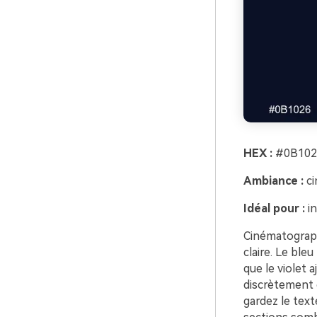
HEX :
#0B102
Ambiance :
ci
Idéal pour :
in
Cinématograph
claire. Le ble
que le violet a
discrètement 
gardez le text