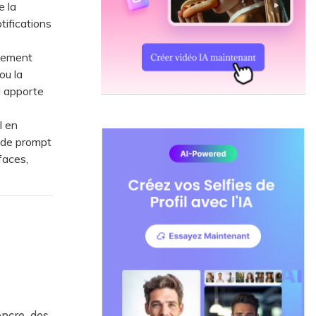
e la
tifications
uement
ou la
l apporte
l en
 de prompt
rfaces,
encre, des