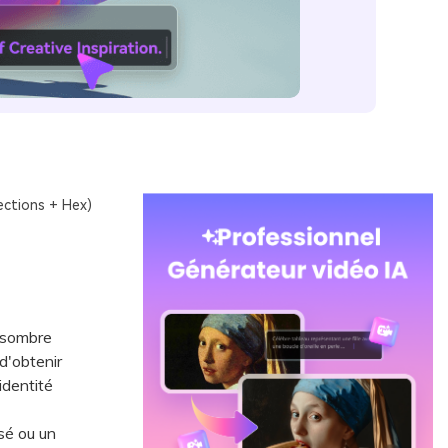
lections + Hex)
e sombre
d'obtenir
'identité
sé ou un