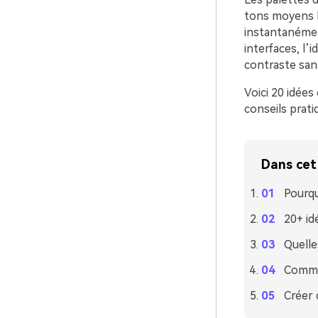
tons moyens l
instantanémen
interfaces, l’i
contraste sans
Voici 20 idées
conseils prati
Dans cet 
Pourqu
20+ id
Quelle
Commen
Créer d