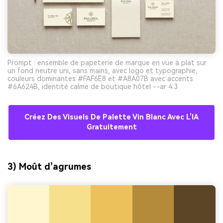
Prompt : ensemble de papeterie de marque en vue à plat sur
un fond neutre uni, sans mains, avec logo et typographie,
couleurs dominantes #FAF6E8 et #A8A07B avec accents
#6A624B, identité calme de boutique hôtel --ar 4:3
Créez Des Visuels De Palette Vin Blanc Avec L’IA
Gratuitement
3) Moût d’agrumes