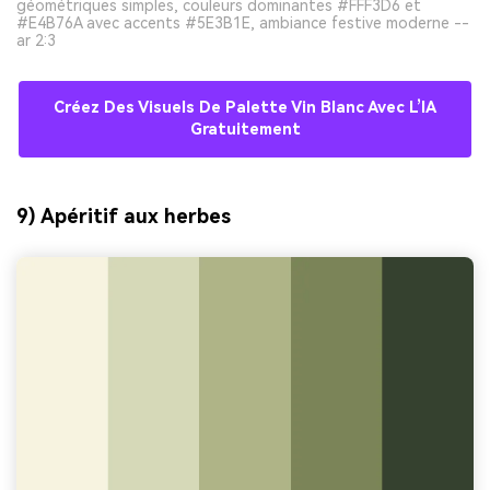
géométriques simples, couleurs dominantes #FFF3D6 et
#E4B76A avec accents #5E3B1E, ambiance festive moderne --
ar 2:3
Créez Des Visuels De Palette Vin Blanc Avec L’IA
Gratuitement
9) Apéritif aux herbes