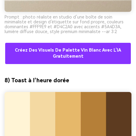
Prompt : photo réaliste en studio d’une boîte de soin
minimaliste et design d’étiquette sur fond propre, couleurs
dominantes #FFF9E9 et #D4C2A0 avec accents #5A4D3A,
lumière diffuse douce, style premium minimaliste --ar 3:2
Créez Des Visuels De Palette Vin Blanc Avec L’IA
Gratuitement
8) Toast à l’heure dorée