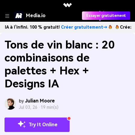
Media.io
Essayer gratuitement
fini. 100 % gratuit!
Créer gratuitement→
Créez des images
Tons de vin blanc : 20
combinaisons de
palettes + Hex +
Designs IA
Julian Moore
by
Jul 03, 26 ·
19 min(s)
Try It Online