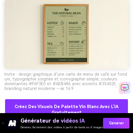
Invite : design graphique d’une carte de menu de café sur fond
uni, typographie soignée et iconographie simple, couleurs
dominantes #F6F3E0 et #AEB486 avec accents #35402F,
branding naturel moderne --ar 16:9
Créez Des Visuels De Palette Vin Blanc Avec L’IA
Gratuitement
Générateur de vidéos IA
Générer
Générez facilement des vidéos à partir de texte ou d’images