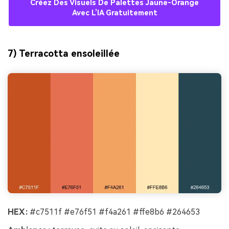
Créez Des Visuels De Palettes Jaune-Orange
Avec L’IA Gratuitement
7) Terracotta ensoleillée
HEX :
#c7511f #e76f51 #f4a261 #ffe8b6 #264653