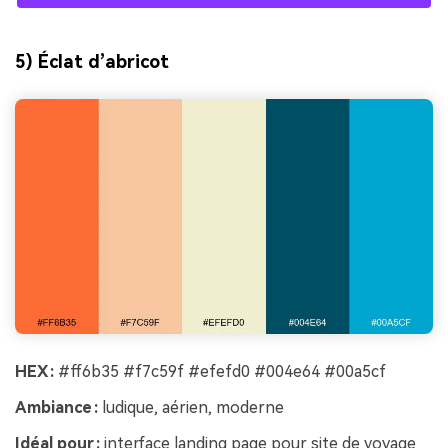
5) Éclat d’abricot
HEX :
#ff6b35 #f7c59f #efefd0 #004e64 #00a5cf
Ambiance :
ludique, aérien, moderne
Idéal pour :
interface landing page pour site de voyage