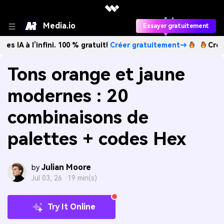
Media.io
Essayer gratuitement
infini. 100 % gratuit!
Créer gratuitement→
Créez des imag
Tons orange et jaune
modernes : 20
combinaisons de
palettes + codes Hex
Julian Moore
by
Jul 03, 26 ·
19 min(s)
Try It Online