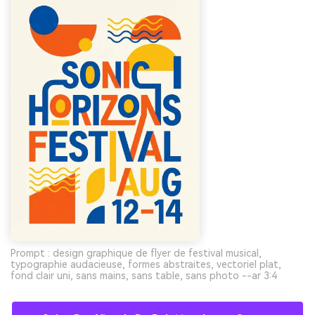
Prompt : design graphique de flyer de festival musical,
typographie audacieuse, formes abstraites, vectoriel plat,
fond clair uni, sans mains, sans table, sans photo --ar 3:4