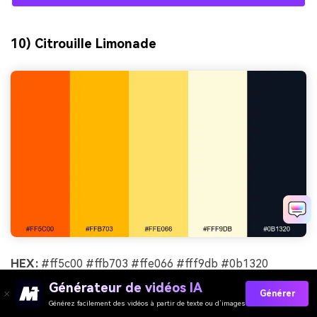
10) Citrouille Limonade
HEX :
#ff5c00 #ffb703 #ffe066 #fff9db #0b1320
Générateur de vidéos IA
Ambiance :
rafraîchissant, dynamique, estival
Générer
Générez facilement des vidéos à partir de texte ou d’images
Idéal pour :
affiche promotionnelle de boisson de café