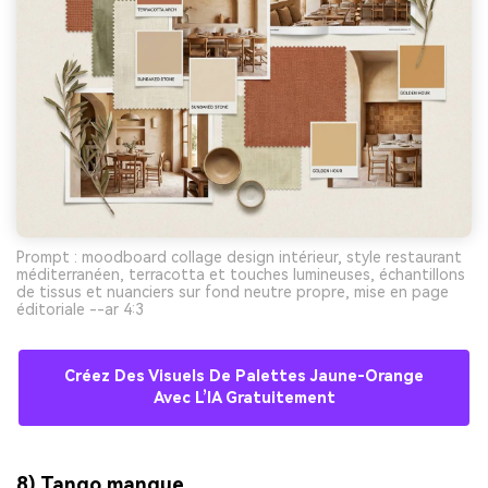
Prompt : moodboard collage design intérieur, style restaurant
méditerranéen, terracotta et touches lumineuses, échantillons
de tissus et nuanciers sur fond neutre propre, mise en page
éditoriale --ar 4:3
Créez Des Visuels De Palettes Jaune-Orange
Avec L’IA Gratuitement
8) Tango mangue