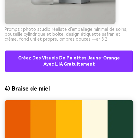
Prompt : photo studio réaliste d’emballage minimal de soins,
bouteille cylindrique et boîte, design étiquette safran et
crème, fond uni et propre, ombres douces --ar 3:2
Créez Des Visuels De Palettes Jaune-Orange
Avec L’IA Gratuitement
4) Braise de miel