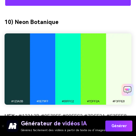
10) Neon Botanique
HEX :
#123A3B #0E79FF #00FFC2 #7DFF2A #F3FFE8
Générateur de vidéos IA
Générer
Ambiance :
luxuriante, moderne, rafraîchissante
Générez facilement des vidéos à partir de texte ou d’images