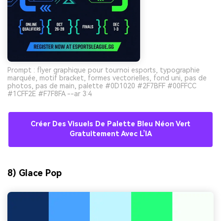
Prompt : flyer graphique pour tournoi esports, typographie
marquée, motif bracket, formes vectorielles, fond uni, pas de
photos, pas de main, palette #0D1020 #2F7BFF #00FFCC
#1CFF2E #F7F8FA --ar 3:4
Créer Des Visuels De Palette Bleu Néon Vert
Gratuitement Avec L’IA
8) Glace Pop