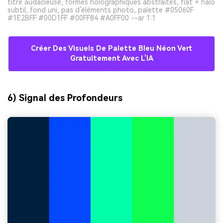
titre audacieuse, formes holographiques abstraites, flat + halo
subtil, fond uni, pas d’éléments photo, palette #05060F
#1E2BFF #00D1FF #00FF84 #A0FF00 --ar 1:1
Créer Des Visuels De Palette Bleu Néon Vert
Gratuitement Avec L’IA
6) Signal des Profondeurs