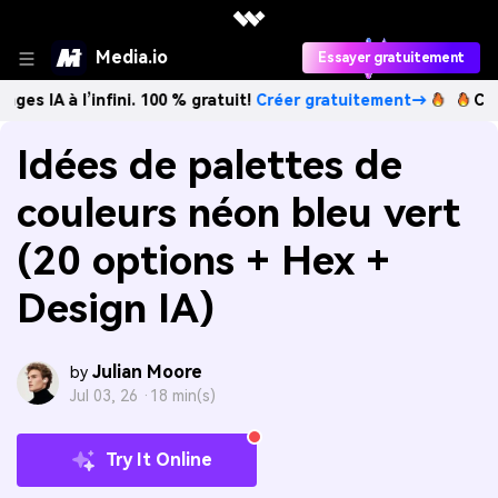
Media.io
Essayer gratuitement
l’infini. 100 % gratuit!
Créer gratuitement→
Créez des im
Idées de palettes de
couleurs néon bleu vert
(20 options + Hex +
Design IA)
Julian Moore
by
Jul 03, 26 ·
18 min(s)
Try It Online