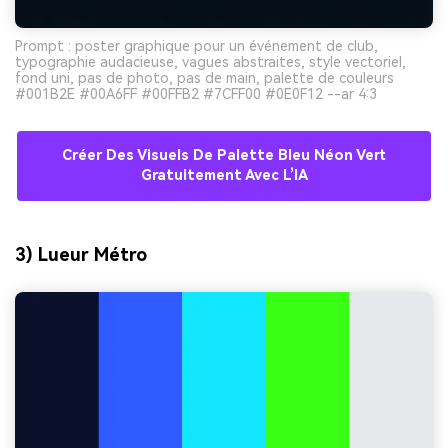
Prompt : poster graphique pour un événement de club,
typographie audacieuse, vagues abstraites, style vectoriel,
fond uni, pas de photo, pas de main, palette de couleurs
#001B2E #00A6FF #00FFB2 #7CFF00 #0E0F12 --ar 4:3
Créer Des Visuels De Palette Bleu Néon Vert
Gratuitement Avec L’IA
3) Lueur Métro