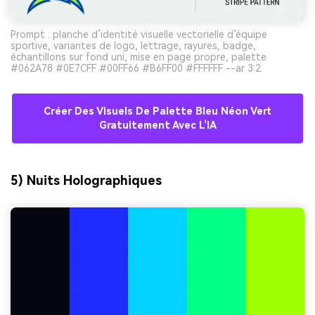
Prompt : planche d’identité visuelle vectorielle d’équipe
sportive, variantes de logo, lettrage, rayures, badge,
échantillons sur fond uni, mise en page propre, palette
#062A78 #0E7CFF #00FF66 #B6FF00 #FFFFFF --ar 3:2
Créer Des Visuels De Palette Bleu Néon Vert
Gratuitement Avec L’IA
5) Nuits Holographiques