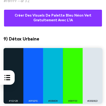
#F8FFF9 --ar 3:2
Créer Des Visuels De Palette Bleu Néon Vert
Gratuitement Avec L’IA
9) Détox Urbaine