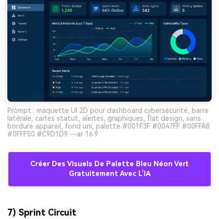
Prompt : maquette UI 2D pour dashboard cybersécurité, barre
latérale, cartes statut, alertes, graphiques, flat design, sans
bordure appareil, fond uni, palette #001F3F #0047FF #00FFA8
#0FFF50 #C9D1D9 --ar 16:9
Créer Des Visuels De Palette Bleu Néon Vert
Gratuitement Avec L’IA
7) Sprint Circuit