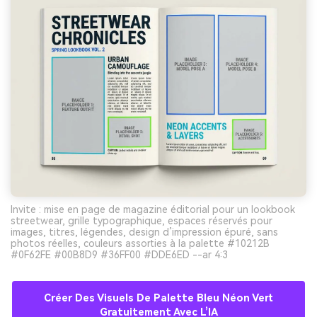
Invite : mise en page de magazine éditorial pour un lookbook
streetwear, grille typographique, espaces réservés pour
images, titres, légendes, design d’impression épuré, sans
photos réelles, couleurs assorties à la palette #10212B
#0F62FE #00B8D9 #36FF00 #DDE6ED --ar 4:3
Créer Des Visuels De Palette Bleu Néon Vert
Gratuitement Avec L’IA