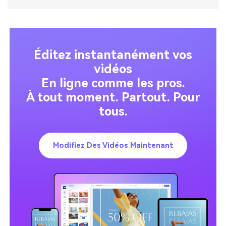
Éditez instantanément vos
vidéos
En ligne comme les pros.
À tout moment. Partout. Pour
tous.
Modifiez Des Vidéos Maintenant