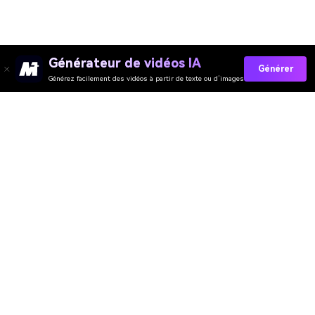
Générateur de vidéos IA
Générer
Générez facilement des vidéos à partir de texte ou d’images
Media.io Outils en Ligne
Évaluation de la Qualité :
4.7
(162,357 Votes)
Vous devez éditer, convertir ou compresser et télécharger au moins 1
fichier pour évaluer !
Nous avons déjà traité
361,433,125
fichiers d'une taille totale de
10,124
TB
Générateur de Vidéo