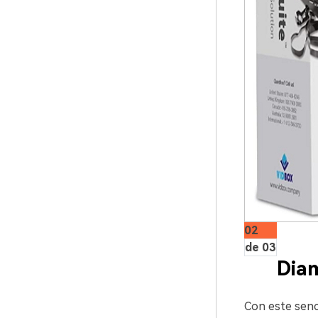
02
de 03
Dia
Con este senci