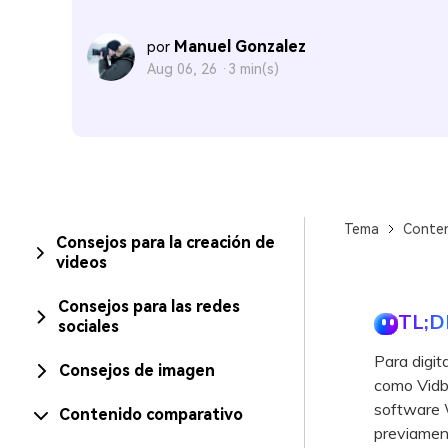
Manuel Gonzalez
por
Aug 06, 26 ·
3 min(s)
Tema
Conten
Consejos para la creación de
videos
Consejos para las redes
TL;D
sociales
Para digit
Consejos de imagen
como Vidbo
software W
Contenido comparativo
previamen