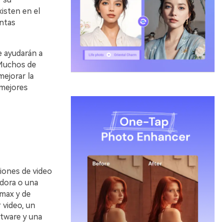
xisten en el
intas
 ayudarán a
󠀰 Muchos de
mejorar la
 mejores
iones de video
adora o una
amax y de
 video, un
ftware y una