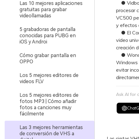
● Vidbox 
Las 10 mejores aplicaciones
gratuitas para grabar
procesar c
videollamadas
VC500 perm
y efectos 
5 grabadoras de pantalla
● El Conv
conocidas para PUBG en
video univ
iOS y Androi
creación d
● Wonders
Cómo grabar pantalla en
OPPO
Windows y
evitar inc
Los 5 mejores editores de
directamen
videos FLV
Ask AI for
Los 5 mejores editores de
fotos MP3 | Cómo añadir
fotos a canciones muy
Chat
fácilmente
Las 3 mejores herramientas
de conversión de VHS a
Las cintas VHS