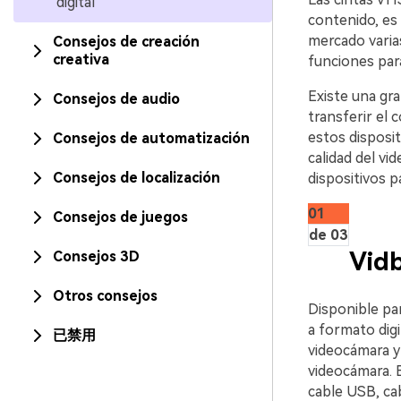
digital
contenido, es n
mercado varia
Consejos de creación
creativa
funciones para
󠀰Existe una g
Consejos de audio
transferir el con
estos disposi
Consejos de automatización
calidad del vi
Consejos de localización
dispositivos 
01
Consejos de juegos
de 03
Vidb
Consejos 3D
Otros consejos
Disponible pa
a formato digi
已禁用
videocámara y
videocámara. 
cable USB, ca