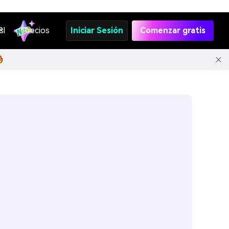
s
PI
Precios
Iniciar Sesión
Comenzar gratis