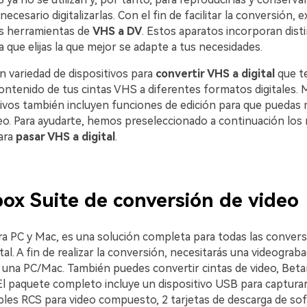
ecesario digitalizarlas. Con el fin de facilitar la conversión, e
s herramientas de
VHS a DV
. Estos aparatos incorporan dist
 que elijas la que mejor se adapte a tus necesidades.
ran variedad de dispositivos para
convertir VHS a digital
que te
tenido de tus cintas VHS a diferentes formatos digitales.󠀲󠀡󠀥󠀦󠀢󠀦󠀨󠀣󠀣
tivos también incluyen funciones de edición para que puedas 
deo. Para ayudarte, hemos preseleccionado a continuación los
para
pasar VHS a digital
.
ox Suite de conversión de video
ra PC y Mac, es una solución completa para todas las convers
tal. A fin de realizar la conversión, necesitarás una videograb
 una PC/Mac. También puedes convertir cintas de video, Bet
El paquete completo incluye un dispositivo USB para capturar
bles RCS para video compuesto, 2 tarjetas de descarga de so