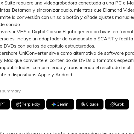
Suite requiere una videograbadora conectada a una PC o Ma
intas Betamax y sincronizar audio, mientras que Diamond Vide
ite la conversión con un solo botón y añade ajustes manuales 
de sonido.
ersor VHS a Digital Corsair Elgato genera archivos en format
ersales, incluye un adaptador de compuesto a SCART y facilita 
e DVDs con saltos de capítulo estructurados.
hare UniConverter sirve como alternativa de software par
 Mac que convierte el contenido de DVDs a formatos específi
ompatibilidades, comprimiendo y transfiriendo el resultado final
te a dispositivos Apple y Android.
 a summary
GPT
Perplexity
Gemini
Claude
Grok
 ya no se utilizan y, por tanto, para reproducirlas y conserva