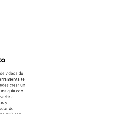
to
 de videos de
herramienta te
uedes crear un
 una guía con
ertir a
os y
ador de