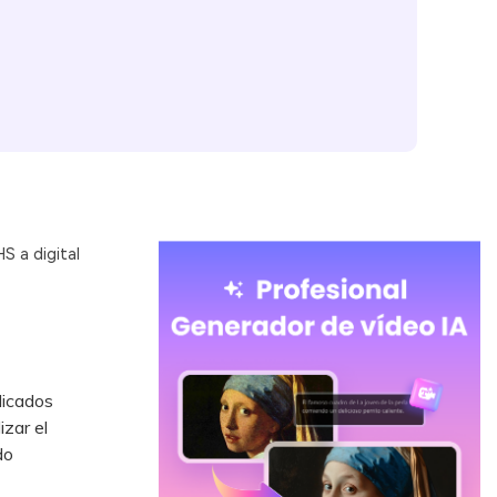
S a digital
dicados
zar el
do