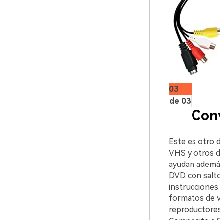
03
de 03
Conv
Este es otro d
VHS y otros di
ayudan además
DVD con saltos
instrucciones
formatos de vi
reproductores