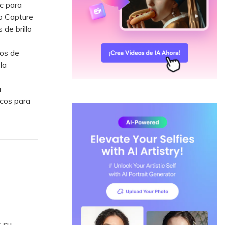
c para
o Capture
de brillo
os de
la
a
cos para
r su