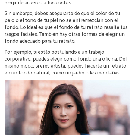
elegir de acuerdo a tus gustos.󠀲󠀡󠀡󠀤󠀦󠀡󠀡󠀧󠀣󠀳
Sin embargo, debes asegurarte de que el color de tu
pelo o el tono de tu piel no se entremezclan con el
fondo.󠀲󠀡󠀡󠀤󠀦󠀡󠀡󠀧󠀤󠀳󠀰 Lo ideal es que el fondo de tu retrato resalte tus
rasgos faciales.󠀲󠀡󠀡󠀤󠀦󠀡󠀡󠀧󠀥󠀳󠀰 También hay otras formas de elegir un
fondo adecuado para tu retrato.󠀲󠀡󠀡󠀤󠀦󠀡󠀡󠀧󠀦󠀳󠀰
Por ejemplo, si estás postulando a un trabajo
corporativo, puedes elegir como fondo una oficina.󠀲󠀡󠀡󠀤󠀦󠀡󠀡󠀧󠀧󠀳󠀰 Del
mismo modo, si eres artista, puedes hacerte un retrato
en un fondo natural, como un jardín o las montañas.󠀲󠀡󠀡󠀤󠀦󠀡󠀡󠀧󠀨󠀳