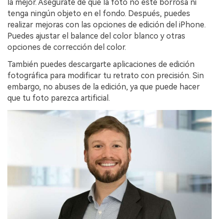
la mejor.󠀲󠀡󠀡󠀤󠀦󠀡󠀢󠀡󠀤󠀳󠀰 Asegúrate de que la foto no esté borrosa ni
tenga ningún objeto en el fondo.󠀲󠀡󠀡󠀤󠀦󠀡󠀢󠀡󠀥󠀳󠀰 Después, puedes
realizar mejoras con las opciones de edición del iPhone.󠀲󠀡󠀡󠀤󠀦󠀡󠀢󠀡󠀦󠀳󠀰
Puedes ajustar el balance del color blanco y otras
opciones de corrección del color.󠀲󠀡󠀡󠀤󠀦󠀡󠀢󠀡󠀧󠀳
También puedes descargarte aplicaciones de edición
fotográfica para modificar tu retrato con precisión.󠀲󠀡󠀡󠀤󠀦󠀡󠀢󠀡󠀨󠀳󠀰 Sin
embargo, no abuses de la edición, ya que puede hacer
que tu foto parezca artificial.󠀲󠀡󠀡󠀤󠀦󠀡󠀢󠀡󠀩󠀳