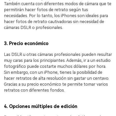
También cuenta con diferentes modos de cámara que te
permitirán hacer fotos de retrato según tus
necesidades.󠀲󠀡󠀡󠀤󠀦󠀡󠀡󠀣󠀩󠀳󠀰 Por lo tanto, los iPhones son ideales para
hacer fotos de retrato cautivadoras sin necesidad de
cámaras DSLR o profesionales.󠀲󠀡󠀡󠀤󠀦󠀡󠀡󠀡󠀤󠀠󠀳
󠀰3. Precio económico
Las DSLR u otras cámaras profesionales pueden resultar
muy caras para los principiantes.󠀲󠀡󠀡󠀤󠀦󠀡󠀡󠀤󠀢󠀳󠀰 Además, ir a un estudio
fotográfico puede costarte muchos dólares por hora.󠀲󠀡󠀡󠀤󠀦󠀡󠀡󠀤󠀣󠀳󠀰
Sin embargo, con un iPhone, tienes la posibilidad de
hacer retratos de alta resolución sin gastar un centavo.󠀲󠀡󠀡󠀤󠀦󠀡󠀡󠀤󠀤󠀳󠀰
Gracias a su precio económico te permite tomar varios
retratos con diferentes fondos.󠀲󠀡󠀡󠀤󠀦󠀡󠀡󠀤󠀥󠀳
4. Opciones múltiples de edición󠀲󠀡󠀡󠀤󠀦󠀡󠀡󠀤󠀦󠀳