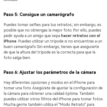
Paso 5: Consigue un camarógrafo
Puedes tomar selfies para tus retratos; sin embargo, es
posible que no obtengas la mejor foto.󠀲󠀡󠀡󠀤󠀦󠀡󠀡󠀩󠀧󠀳󠀰 Por ello, puedes
pedir ayuda a un amigo que sepa
hacer retratos con el
iPhone
.󠀲󠀡󠀡󠀤󠀦󠀡󠀡󠀩󠀨󠀳󠀰 Puedes utilizar un trípode si no encuentras a un
buen camarógrafo Sin embargo, tienes que asegurarte
de que la altura del trípode es la correcta para que la
foto salga bien.󠀲󠀡󠀡󠀤󠀦󠀡󠀢󠀠󠀠󠀳
󠀰Paso 6: Ajustar los parámetros de la cámara
Hay diferentes opciones y modos en el iPhone para
tomar una foto.󠀲󠀡󠀡󠀤󠀦󠀡󠀢󠀠󠀢󠀳󠀰 Asegúrate de ajustar la configuración de
la cámara para obtener una calidad óptima.󠀲󠀡󠀡󠀤󠀦󠀡󠀢󠀠󠀣󠀳󠀰 También
puedes utilizar otros filtros del iPhone para tomar fotos.󠀲󠀡󠀡󠀤󠀦󠀡󠀢󠀠󠀤󠀳󠀰
Mucha gente también utiliza el "Modo Retrato" para