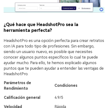
¿Qué hace que HeadshotPro sea la
herramienta perfecta?󠀲󠀡󠀡󠀤󠀦󠀡󠀢󠀣󠀡󠀳
󠀰HeadshotPro es una opción perfecta para crear retratos
con IA para todo tipo de profesiones.󠀲󠀡󠀡󠀤󠀦󠀡󠀢󠀣󠀢󠀳󠀰 Sin embargo,
siendo un usuario nuevo, es posible que necesites
conocer algunos puntos específicos lo cual te puede
ayudar mucho.󠀲󠀡󠀡󠀤󠀦󠀡󠀢󠀣󠀣󠀳󠀰 Para ello, te hemos explicado algunos
puntos que te pueden ayudar a entender las ventajas de
HeadshotPro.󠀲󠀡󠀡󠀤󠀦󠀡󠀢󠀣󠀤󠀳
Parámetros de
Condiciones
Rendimiento
Calificación general
4.9/5
Velocidad
Rápida