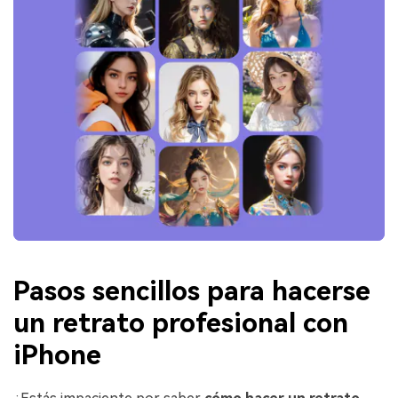
Pasos sencillos para hacerse
un retrato profesional con
iPhone󠀲󠀡󠀡󠀤󠀦󠀡󠀡󠀢󠀥󠀳