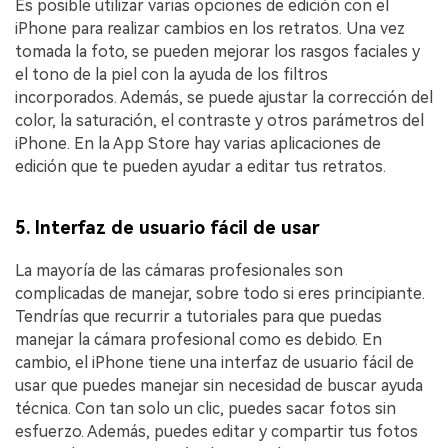
Es posible utilizar varias opciones de edición con el
iPhone para realizar cambios en los retratos. Una vez
tomada la foto, se pueden mejorar los rasgos faciales y
el tono de la piel con la ayuda de los filtros
incorporados. Además, se puede ajustar la corrección del
color, la saturación, el contraste y otros parámetros del
iPhone. En la App Store hay varias aplicaciones de
edición que te pueden ayudar a editar tus retratos.
5. Interfaz de usuario fácil de usar󠀲󠀡󠀡󠀤󠀦󠀡󠀡󠀥󠀡󠀳
La mayoría de las cámaras profesionales son
complicadas de manejar, sobre todo si eres principiante.󠀲󠀡󠀡󠀤󠀦󠀡󠀡󠀥󠀢󠀳󠀰
Tendrías que recurrir a tutoriales para que puedas
manejar la cámara profesional como es debido.󠀲󠀡󠀡󠀤󠀦󠀡󠀡󠀥󠀣󠀳󠀰 En
cambio, el iPhone tiene una interfaz de usuario fácil de
usar que puedes manejar sin necesidad de buscar ayuda
técnica.󠀲󠀡󠀡󠀤󠀦󠀡󠀡󠀥󠀤󠀳󠀰 Con tan solo un clic, puedes sacar fotos sin
esfuerzo.󠀲󠀡󠀡󠀤󠀦󠀡󠀡󠀥󠀥󠀳󠀰 Además, puedes editar y compartir tus fotos