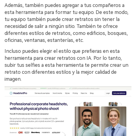
Además, también puedes agregar a tus compañeros a
esta herramienta para formar tu equipo.󠀲󠀡󠀡󠀤󠀦󠀡󠀢󠀢󠀥󠀳󠀰 De este modo,
tu equipo también puede crear retratos sin tener la
necesidad de salir a ningún sitio.󠀲󠀡󠀡󠀤󠀦󠀡󠀢󠀢󠀦󠀳󠀰 También te ofrece
diferentes estilos de retratos, como edificios, bosques,
oficinas, ventanas, estanterías, etc.󠀲󠀡󠀡󠀤󠀦󠀡󠀢󠀢󠀧󠀳
Incluso puedes elegir el estilo que prefieras en esta
herramienta para crear retratos con IA.󠀲󠀡󠀡󠀤󠀦󠀡󠀢󠀢󠀨󠀳󠀰 Por lo tanto,
subir tus selfies a esta herramienta te permite crear un
retrato con diferentes estilos y la mejor calidad de
imagen.󠀲󠀡󠀡󠀤󠀦󠀡󠀢󠀢󠀩󠀳󠀢󠀢󠀢󠀢󠀢󠀢󠀢󠀢󠀢󠀢󠀢󠀢󠀢󠀢󠀢