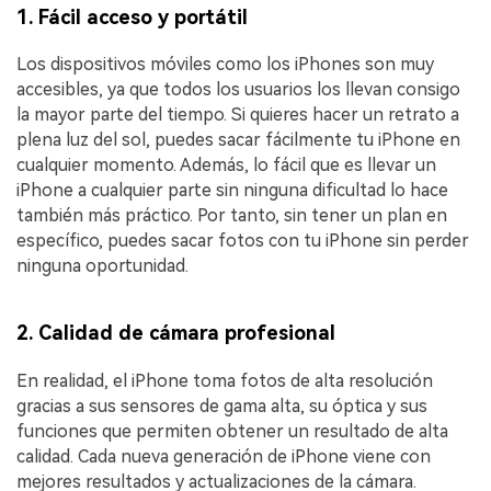
1. Fácil acceso y portátil󠀲󠀡󠀡󠀤󠀦󠀡󠀡󠀣󠀡󠀳
Los dispositivos móviles como los iPhones son muy
accesibles, ya que todos los usuarios los llevan consigo
la mayor parte del tiempo.󠀲󠀡󠀡󠀤󠀦󠀡󠀡󠀣󠀢󠀳󠀰 Si quieres hacer un retrato a
plena luz del sol, puedes sacar fácilmente tu iPhone en
cualquier momento.󠀲󠀡󠀡󠀤󠀦󠀡󠀡󠀣󠀣󠀳󠀰 Además, lo fácil que es llevar un
iPhone a cualquier parte sin ninguna dificultad lo hace
también más práctico.󠀲󠀡󠀡󠀤󠀦󠀡󠀡󠀣󠀤󠀳󠀰 Por tanto, sin tener un plan en
específico, puedes sacar fotos con tu iPhone sin perder
ninguna oportunidad.󠀲󠀡󠀡󠀤󠀦󠀡󠀡󠀡󠀣󠀥󠀳
2. Calidad de cámara profesional󠀲󠀡󠀡󠀤󠀦󠀡󠀡󠀣󠀦
En realidad, el iPhone toma fotos de alta resolución
gracias a sus sensores de gama alta, su óptica y sus
funciones que permiten obtener un resultado de alta
calidad.󠀲󠀡󠀡󠀤󠀦󠀡󠀡󠀣󠀧󠀳󠀰 Cada nueva generación de iPhone viene con
mejores resultados y actualizaciones de la cámara.󠀲󠀡󠀡󠀤󠀦󠀡󠀡󠀣󠀨󠀳󠀰