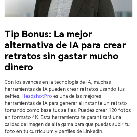
Tip Bonus: La mejor
alternativa de IA para crear
retratos sin gastar mucho
dinero󠀲󠀡󠀡󠀤󠀦󠀡󠀢󠀢󠀡󠀳
Con los avances en la tecnología de IA, muchas
herramientas de IA pueden crear retratos usando tus
selfies.
HeadshotPro
es una de las mejores
herramientas de IA para generar al instante un retrato
tomando como base tus selfies. Puedes crear 120 fotos
en formato 4K. Esta herramienta te garantizará una
calidad de imagen de alta gama para que puedas subir tu
foto en tu currículum y perfiles de Linkedin.󠀲󠀡󠀡󠀤󠀦󠀡󠀢󠀢󠀤󠀳