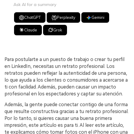
Ask AI for a summary
ChatGPT
Perplexity
Gemini
Claude
Grok
Para postularte a un puesto de trabajo o crear tu perfil
en LinkedIn, necesitas un retrato profesional.󠀲󠀡󠀡󠀤󠀦󠀡󠀡󠀡󠀦󠀳󠀰 Los
retratos pueden reflejar la autenticidad de una persona,
lo que ayuda a los clientes o consumidores a acercarse a
ti con facilidad.󠀲󠀡󠀡󠀤󠀦󠀡󠀡󠀡󠀧󠀳󠀰 Además, pueden causar un impacto
profesional en los espectadores y captar su atención.󠀲󠀡󠀡󠀤󠀦󠀡󠀡󠀡󠀨󠀳
Además, la gente puede conectar contigo de una forma
que resulte constructiva gracias a tu retrato profesional.󠀲󠀡󠀡󠀤󠀦󠀡󠀡󠀡󠀩󠀳󠀰
Por lo tanto, si quieres causar una buena primera
impresión, este artículo es para ti.󠀲󠀡󠀡󠀤󠀦󠀡󠀡󠀢󠀠󠀳󠀰 Al leer este artículo,
te explicamos cómo tomar fotos con el iPhone con una