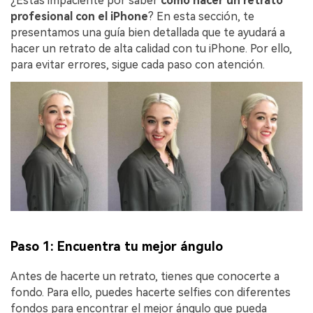
¿Estás impaciente por saber
cómo hacer un retrato
profesional con el iPhone
? En esta sección, te
presentamos una guía bien detallada que te ayudará a
hacer un retrato de alta calidad con tu iPhone.󠀲󠀡󠀡󠀤󠀦󠀡󠀡󠀥󠀩󠀳󠀰 Por ello,
para evitar errores, sigue cada paso con atención.󠀲󠀡󠀡󠀤󠀦󠀡󠀡󠀦󠀠󠀳
Paso 1: Encuentra tu mejor ángulo󠀲󠀡󠀡󠀤󠀦󠀡󠀡󠀦󠀢󠀳
󠀰Antes de hacerte un retrato, tienes que conocerte a
fondo.󠀲󠀡󠀡󠀤󠀦󠀡󠀡󠀦󠀣󠀳󠀰 Para ello, puedes hacerte selfies con diferentes
fondos para encontrar el mejor ángulo que pueda