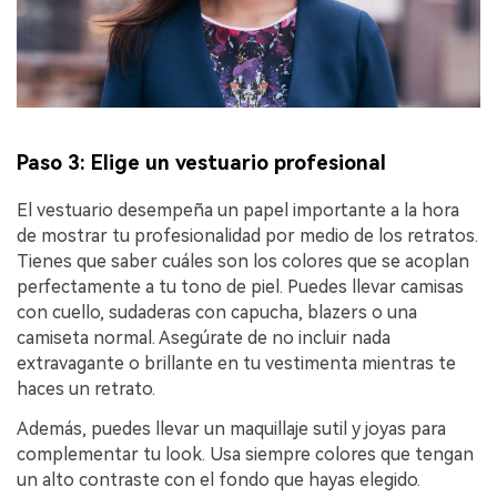
Paso 3: Elige un vestuario profesional󠀲󠀡󠀡󠀤󠀦󠀡󠀡󠀨󠀠󠀳
󠀰El vestuario desempeña un papel importante a la hora
de mostrar tu profesionalidad por medio de los retratos.󠀲󠀡󠀡󠀤󠀦󠀡󠀡󠀨󠀡󠀳󠀰
Tienes que saber cuáles son los colores que se acoplan
perfectamente a tu tono de piel.󠀲󠀡󠀡󠀤󠀦󠀡󠀡󠀨󠀢󠀳󠀰 Puedes llevar camisas
con cuello, sudaderas con capucha, blazers o una
camiseta normal.󠀲󠀡󠀡󠀤󠀦󠀡󠀡󠀨󠀣󠀳󠀰 Asegúrate de no incluir nada
extravagante o brillante en tu vestimenta mientras te
haces un retrato.󠀲󠀡󠀡󠀤󠀦󠀡󠀡󠀨󠀤󠀳
Además, puedes llevar un maquillaje sutil y joyas para
complementar tu look.󠀲󠀡󠀡󠀤󠀦󠀡󠀡󠀨󠀥󠀳󠀰 Usa siempre colores que tengan
un alto contraste con el fondo que hayas elegido.󠀲󠀡󠀡󠀤󠀦󠀡󠀡󠀨󠀦󠀳󠀰