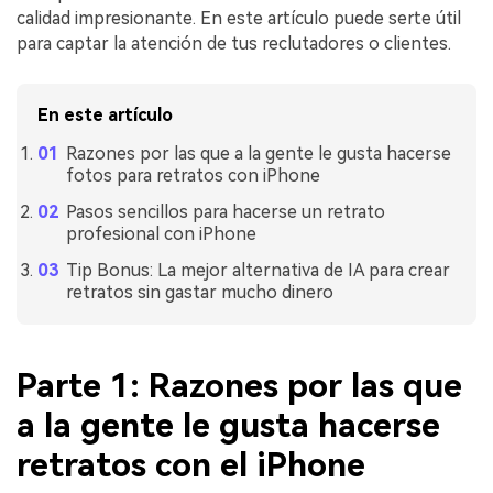
calidad impresionante.󠀲󠀡󠀡󠀤󠀦󠀡󠀡󠀢󠀡󠀳󠀰 En este artículo puede serte útil
para captar la atención de tus reclutadores o clientes.󠀲󠀡󠀡󠀤󠀦󠀡󠀡󠀢󠀢󠀳
󠀰En este artículo
󠀰Razones por las que a la gente le gusta hacerse
fotos para retratos con iPhone󠀲󠀡󠀡󠀤󠀦󠀡󠀡󠀢󠀤󠀳
󠀰Pasos sencillos para hacerse un retrato
profesional con iPhone󠀲󠀡󠀡󠀤󠀦󠀡󠀡󠀢󠀥󠀳
Tip Bonus: La mejor alternativa de IA para crear
retratos sin gastar mucho dinero󠀲󠀡󠀡󠀤󠀦󠀡󠀡󠀢󠀦󠀳
Parte 1: Razones por las que
a la gente le gusta hacerse
retratos con el iPhone󠀲󠀡󠀡󠀤󠀦󠀡󠀡󠀢󠀧󠀳