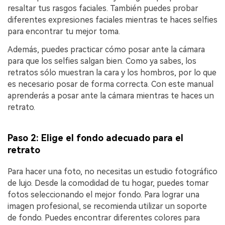
resaltar tus rasgos faciales.󠀲󠀡󠀡󠀤󠀦󠀡󠀡󠀦󠀤󠀳󠀰 También puedes probar
diferentes expresiones faciales mientras te haces selfies
para encontrar tu mejor toma.󠀲󠀡󠀡󠀤󠀦󠀡󠀡󠀦󠀥󠀳
Además, puedes practicar cómo posar ante la cámara
para que los selfies salgan bien.󠀲󠀡󠀡󠀤󠀦󠀡󠀡󠀦󠀦󠀳󠀰 Como ya sabes, los
retratos sólo muestran la cara y los hombros, por lo que
es necesario posar de forma correcta.󠀲󠀡󠀡󠀤󠀦󠀡󠀡󠀦󠀧󠀳󠀰 Con este manual
aprenderás a posar ante la cámara mientras te haces un
retrato.󠀲󠀡󠀡󠀤󠀦󠀡󠀦󠀨󠀳
Paso 2: Elige el fondo adecuado para el
retrato󠀲󠀡󠀡󠀤󠀦󠀡󠀦󠀩󠀳
Para hacer una foto, no necesitas un estudio fotográfico
de lujo.󠀲󠀡󠀡󠀤󠀦󠀡󠀡󠀧󠀠󠀳󠀰 Desde la comodidad de tu hogar, puedes tomar
fotos seleccionando el mejor fondo.󠀲󠀡󠀡󠀤󠀦󠀡󠀡󠀧󠀡󠀳󠀰 Para lograr una
imagen profesional, se recomienda utilizar un soporte
de fondo.󠀲󠀡󠀡󠀤󠀦󠀡󠀡󠀧󠀢󠀳󠀰 Puedes encontrar diferentes colores para