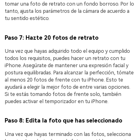
tomar una foto de retrato con un fondo borroso.󠀲󠀡󠀡󠀤󠀦󠀡󠀢󠀠󠀥󠀳󠀰 Por lo
tanto, ajusta los parámetros de la cámara de acuerdo a
tu sentido estético.󠀲󠀡󠀡󠀤󠀦󠀡󠀢󠀠󠀦󠀳
Paso 7: Hazte 20 fotos󠀲󠀡󠀡󠀤󠀦󠀡󠀢󠀠󠀧󠀳 de retrato
󠀰Una vez que hayas adquirido todo el equipo y cumplido
todos los requisitos, puedes hacer un retrato con tu
iPhone.󠀲󠀡󠀡󠀤󠀦󠀡󠀢󠀠󠀨󠀳 Asegúrate de mantener una expresión facial y
postura equilibradas.󠀲󠀡󠀡󠀤󠀦󠀡󠀢󠀠󠀩󠀳󠀰 Para alcanzar la perfección, tómate
al menos 20 fotos de frente con tu iPhone.󠀲󠀡󠀡󠀤󠀦󠀡󠀢󠀡󠀠󠀳󠀰 Esto te
ayudará a elegir la mejor foto de entre varias opciones.󠀲󠀡󠀡󠀤󠀦󠀡󠀢󠀡󠀡󠀳󠀰
Si te estás tomando fotos de frente solo, también
puedes activar el temporizador en tu iPhone.󠀲󠀡󠀡󠀤󠀦󠀡󠀢󠀡󠀢󠀳
Paso 8: Edita la foto que has seleccionado
Una vez que hayas terminado con las fotos, selecciona