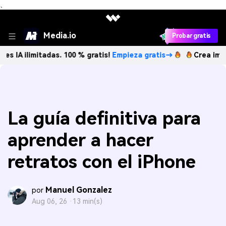
、
Media.io
Probar gratis
itadas. 100 % gratis!
Empieza gratis→
Crea imágenes IA il
La guía definitiva para
aprender a hacer
retratos con el iPhone
Manuel Gonzalez
por
Aug 06, 26 ·
13 min(s)