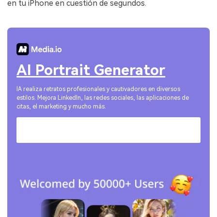
en tu iPhone en cuestión de segundos.󠀲󠀡󠀡󠀤󠀦󠀡󠀡󠀥󠀦󠀳
AI Portrait Generator
IA realiza retratos profesionales y cautivadores en diversos
estilos. Mejora LinkedIn, las redes sociales, las aplicaciones de
citas, el marketing y mucho más.
¡Pruébalo ahora!