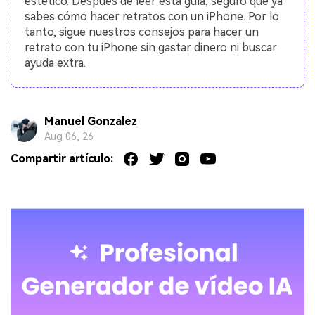
estético.󠀲󠀡󠀡󠀤󠀦󠀡󠀢󠀥󠀣󠀳󠀰 Después de leer esta guía, seguro que ya
sabes cómo hacer retratos con un iPhone.󠀲󠀡󠀡󠀤󠀦󠀡󠀢󠀥󠀤󠀳󠀰 Por lo
tanto, sigue nuestros consejos para hacer un
retrato con tu iPhone sin gastar dinero ni buscar
ayuda extra.
Manuel Gonzalez
Aug 06, 26
Compartir artículo: