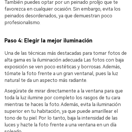
También puedes optar por un peinado prolijo que te
favorezca en cualquier ocasión.󠀲󠀡󠀡󠀤󠀦󠀡󠀡󠀨󠀧󠀳󠀰 Sin embargo, evita los
peinados desordenados, ya que demuestran poco
profesionalismo.󠀲󠀡󠀡󠀤󠀦󠀡󠀡󠀨󠀨󠀳
Paso 4: Elegir la mejor iluminación󠀲󠀡󠀡󠀤󠀦󠀡󠀡󠀨󠀩󠀳
Una de las técnicas más destacadas para tomar fotos de
alta gama es la iluminación adecuada Las fotos con baja
exposición se ven poco estéticas y borrosas.󠀲󠀡󠀡󠀤󠀦󠀡󠀡󠀩󠀡󠀳󠀰 Además,
tómate la foto frente a un gran ventanal, pues la luz
natural te da un aspecto más radiante.󠀲󠀡󠀡󠀤󠀦󠀡󠀩󠀢󠀳
Asegúrate de mirar directamente a la ventana para que
toda la luz ilumine por completo los rasgos de tu cara
mientras te haces la foto.󠀲󠀡󠀡󠀤󠀦󠀡󠀡󠀩󠀣󠀳 Además, evita la iluminación
superior en tu habitación, ya que puede amarillear el
tono de tu piel.󠀲󠀡󠀡󠀤󠀦󠀡󠀡󠀩󠀤󠀳󠀰 Por lo tanto, baja la intensidad de las
luces y hazte la foto frente a una ventana en un día
soleado.󠀲󠀡󠀡󠀤󠀦󠀡󠀡󠀩󠀥󠀳