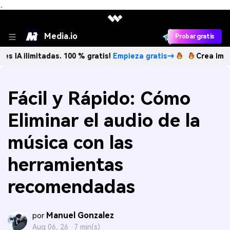
、
Media.io
Probar gratis
itadas. 100 % gratis!
Empieza gratis→
Crea imágenes IA il
Fácil y Rápido: Cómo
Eliminar el audio de la
música con las
herramientas
recomendadas
Manuel Gonzalez
por
Aug 06, 26 ·
7 min(s)