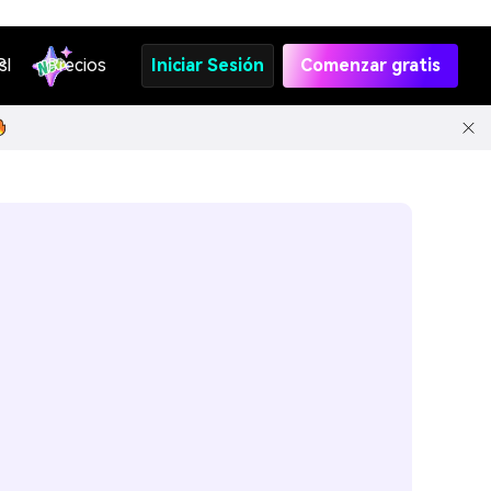
s
PI
Precios
Iniciar Sesión
Comenzar gratis