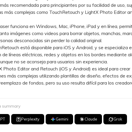
 más recomendada para principiantes por su facilidad de uso, s
vas más complejas como TouchRetouch y LightX Photo Editor a
er funciona en Windows, Mac, iPhone, iPad y en línea, permi
tanto imágenes como videos para borrar objetos, manchas, mar
sonas desconocidas sin perder la calidad original.
touch está disponible para iOS y Android, y se especializa e
n de líneas eléctricas, redes y objetos en los bordes mediante a
aunque no se aconseja para usuarios sin experiencia.
Photo Editor and Retouch (iOS y Android) es ideal para crear
nes más complejas utilizando plantillas de diseño, efectos de e
 reemplazo de fondos, pero su uso resulta difícil para los creador
 a summary
GPT
Perplexity
Gemini
Claude
Grok