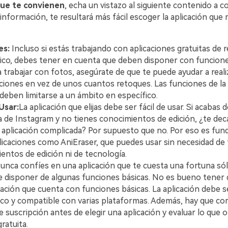
que te convienen
, echa un vistazo al siguiente contenido a continuación.󠀲󠀡󠀡
 información, te resultará más fácil escoger la aplicación que
es:
Incluso si estás trabajando con aplicaciones gratuitas de 
o, debes tener en cuenta que deben disponer con funciones útiles.󠀲󠀡󠀡󠀤󠀧
a trabajar con fotos, asegúrate de que te puede ayudar a reali
ones en vez de unos cuantos retoques.󠀲󠀡󠀡󠀤󠀧󠀢󠀧󠀤󠀤󠀳󠀰 Las funciones de
ben limitarse a un ámbito en específico󠀲󠀡󠀡󠀤󠀧󠀢󠀧󠀤󠀥󠀳.
 Usar:
La aplicación que elijas debe ser fácil de usar. Si acabas 
a de Instagram y no tienes conocimientos de edición, ¿te dec
cación complicada?󠀲󠀡󠀡󠀤󠀧󠀢󠀧󠀤󠀧󠀳󠀰 Por supuesto que no.󠀲󠀡󠀡󠀤󠀧󠀢󠀧󠀤󠀨󠀳󠀰 Por eso e
plicaciones como AniEraser, que puedes usar sin necesidad de
entos de edición ni de tecnología.
unca confíes en una aplicación que te cuesta una fortuna sól
 disponer de algunas funciones básicas. No es bueno tener 
ión que cuenta con funciones básicas.󠀲󠀡󠀡󠀤󠀧󠀢󠀧󠀥󠀡󠀳󠀰 La aplicación deb
y compatible con varias plataformas.󠀲󠀡󠀡󠀤󠀧󠀢󠀧󠀥󠀢󠀳󠀰 Además, hay que
e suscripción antes de elegir una aplicación y evaluar lo que 
ratuita.