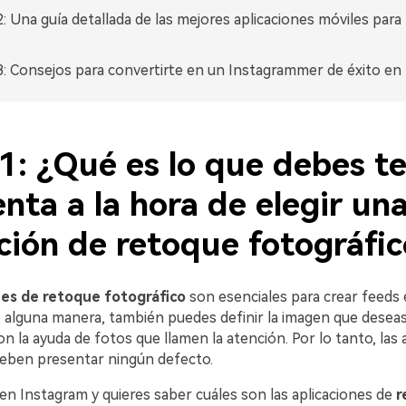
e 2: Una guía detallada de las mejores aplicaciones móviles para
3: Consejos para convertirte en un Instagrammer de éxito en
e 1: ¿Qué es lo que debes t
nta a la hora de elegir un
ción de retoque fotográfic
nes de retoque fotográfico
son esenciales para crear feeds 
󠀧󠀢󠀧󠀣󠀨󠀳󠀰 De alguna manera, también puedes definir la imagen que des
a ayuda de fotos que llamen la atención.󠀲󠀡󠀡󠀤󠀧󠀢󠀧󠀣󠀩󠀳󠀰 Por lo tanto, l
presentar ningún defecto.󠀲󠀡󠀡󠀤󠀧󠀢󠀧󠀤󠀠󠀳
o en Instagram y quieres saber cuáles son las aplicaciones de
r