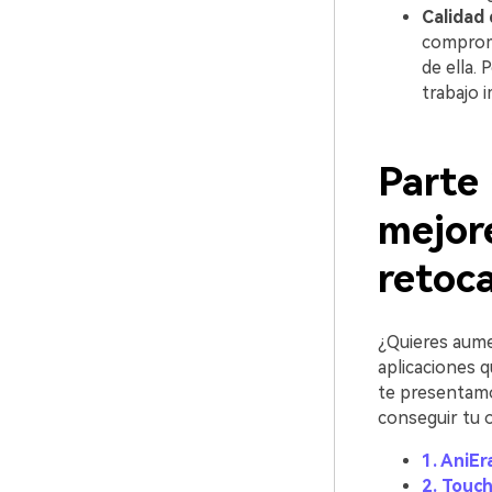
Calidad
comprome
de ella.
trabajo i
Parte 
mejore
retocar fotos
¿Quieres aume
aplicaciones 
te presentamo
conseguir tu 
1. AniEr
2. Touc