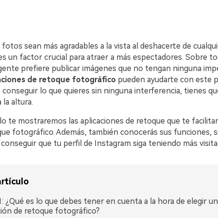
 fotos sean más agradables a la vista al deshacerte de cualqui
n factor crucial para atraer a más espectadores.󠀲󠀡󠀡󠀤󠀧󠀢󠀧󠀢󠀧󠀳󠀰 Sobre 
te prefiere publicar imágenes que no tengan ninguna imperfección.󠀲󠀡󠀡󠀤󠀧
aciones de retoque fotográfico
pueden ayudarte con este problema.󠀲󠀡󠀡
conseguir lo que quieres sin ninguna interferencia, tienes qu
󠀢󠀧󠀣󠀠󠀳󠀰󠀤󠀢󠀧󠀣󠀠󠀳
culo te mostraremos las aplicaciones de retoque que te facilit
fotográfico.󠀲󠀡󠀡󠀤󠀧󠀢󠀧󠀣󠀡󠀳󠀰 Además, también conocerás sus funciones
conseguir que tu perfil de Instagram siga teniendo más visita
rtículo
e 1: ¿Qué es lo que debes tener en cuenta a la hora de elegir u
ción de retoque fotográfico?