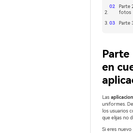
󠀰Part
fotos󠀲󠀡󠀡󠀤󠀧󠀢󠀧󠀣
Parte 
󠀰Part
en cue
aplica
Las
aplicacio
uniformes.󠀲󠀡󠀡
los usuarios con l
que elijas no deben 
󠀰Si eres nuev