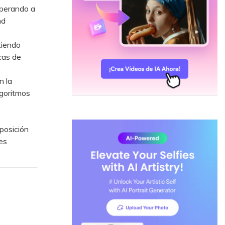
uperando a
nd
tiendo
cas de
n la
lgoritmos
xposición
es