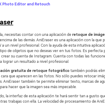
tX Photo Editor and Retouch
aser
a, necesitas contar con una aplicación de
retoque de imág
ma de las demás.󠀲󠀡󠀡󠀤󠀧󠀢󠀧󠀦󠀥󠀳󠀰 AniEraser es una aplicación con la q
 nivel profesional.󠀲󠀡󠀡󠀤󠀧󠀢󠀧󠀦󠀦󠀳󠀰 Con la ayuda de esta intuitiva aplic
o de objetos que no deseas ver en tus fotos.󠀲󠀡󠀡󠀤󠀧󠀢󠀧󠀦󠀧󠀳󠀰 Es perfec
ar su cuenta de Instagram.󠀲󠀡󠀡󠀤󠀧󠀢󠀧󠀦󠀨󠀳󠀰 Cuenta con todas las func
ar un resultado a nivel profesional.󠀲󠀡󠀡󠀤󠀧󠀢󠀧󠀦󠀩󠀳󠀰
cación gratuita de retoque fotográfico
también podrás elim
 cara que aparecen en las fotos. No sólo puedes retocar imá
󠀡󠀡󠀤󠀧󠀢󠀧󠀧󠀡󠀳󠀰 AniEraser también te permite eliminar texto, marcas d
para hacer que la imagen sea más impecable.
o, la interfaz de esta aplicación te hará sentir tan a gusto qu
 trabajas con ella.󠀲󠀡󠀡󠀤󠀧󠀢󠀧󠀧󠀣󠀳󠀰 La velocidad de procesamiento de An