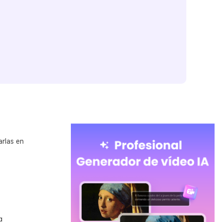
arlas en
a