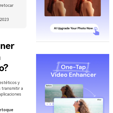
 retocar
 2023
ener
a
o?
estéticos y
eas transmitir a
as aplicaciones
etoque