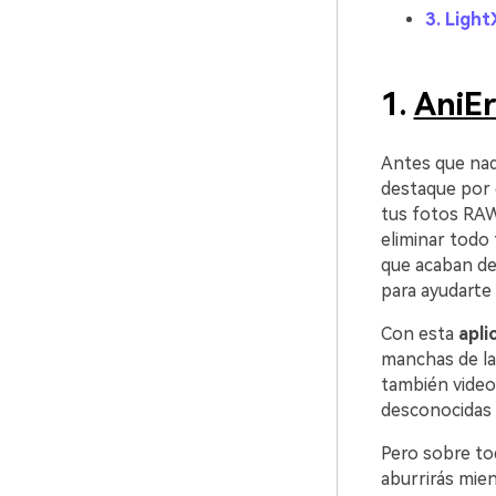
3. Ligh
1.
AniEr
Antes que nad
destaque por enci
tus fotos RAW a un
eliminar todo tip
que acaban de cre
para ayudarte a logr
Con esta
apli
manchas de la
también videos.󠀲
desconocidas 
Pero sobre tod
aburrirás mientras