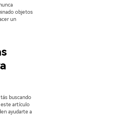
 nunca
minado objetos
hacer un
as
ra
Estás buscando
este artículo
en ayudarte a