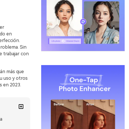
er
todo en
󠀢󠀧󠀢󠀨󠀳󠀰
󠀧󠀢󠀧󠀢󠀩󠀳󠀰 Sin
e trabajar con
arán más que
, su uso y otros
s en 2023.
na