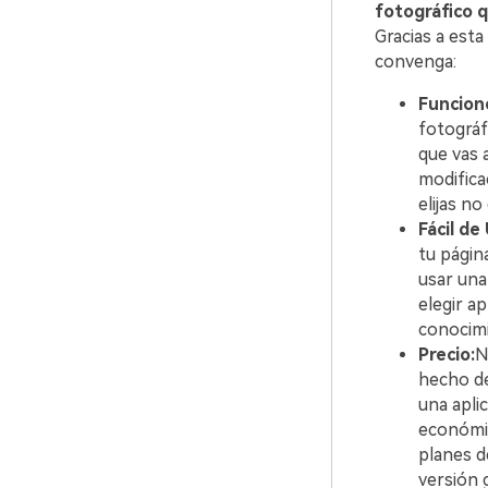
fotográfico 
Gracias a esta
convenga:
Funcion
fotográfic
que vas 
modificaci
elijas no de
Fácil de
tu págin
usar una apli
elegir a
conocimi
Precio:
N
hecho de
una aplicac
económico 
planes d
versión g