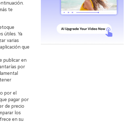
󠀤󠀧󠀢󠀧󠀤󠀡󠀳󠀰
 más te
retoque
󠀧󠀤󠀣󠀳󠀰 Ya
zar varias
 la aplicación que
de publicar en
antarías por
s fundamental
 tener
o por el
que pagar por
e ser de precio
 comparar los
ofrece en su