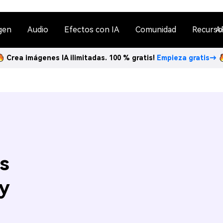
gen
Audio
Efectos con IA
Comunidad
Recurso
A
Crea imágenes IA ilimitadas. 100 % gratis!
Empieza gratis→
s
 y