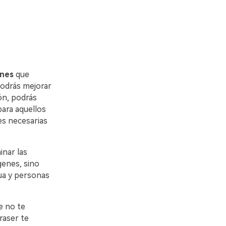
enes
que
ue podrás mejorar
ación, podrás
ta para aquellos
iones necesarias
inar las
genes, sino
e agua y personas
e no te
iEraser te