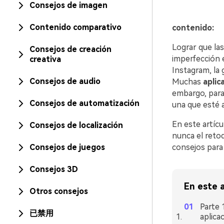
Consejos de imagen
Contenido comparativo
contenido:
Lograr que las
Consejos de creación
imperfección es u
creativa
Instagram, la gen
Consejos de audio
Muchas
aplic
embargo, para 
Consejos de automatización
una que esté a la altura.󠀲󠀡󠀡󠀤󠀧
󠀰En este artí
Consejos de localización
nunca el retoque 
Consejos de juegos
consejos para 
Consejos 3D
En este a
Otros consejos
󠀰Part
已禁用
aplica