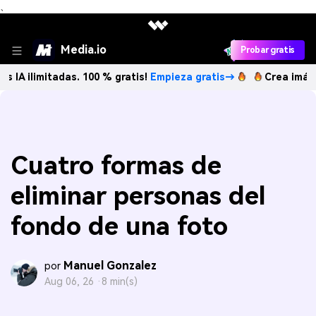
、
Media.io
Probar gratis
itadas. 100 % gratis!
Empieza gratis→
Crea imágenes IA il
Cuatro formas de
eliminar personas del
fondo de una foto
Manuel Gonzalez
por
Aug 06, 26 ·
8 min(s)