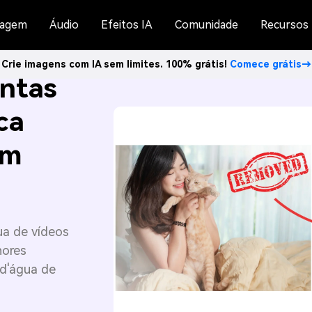
agem
Áudio
Efeitos IA
Comunidade
Recursos
Crie imagens com IA sem limites. 100% grátis!
Comece grátis→
entas
ca
em
ua de vídeos
hores
 d'água de