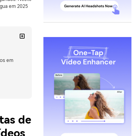
água em 2025
eos em
tas de
ídeos