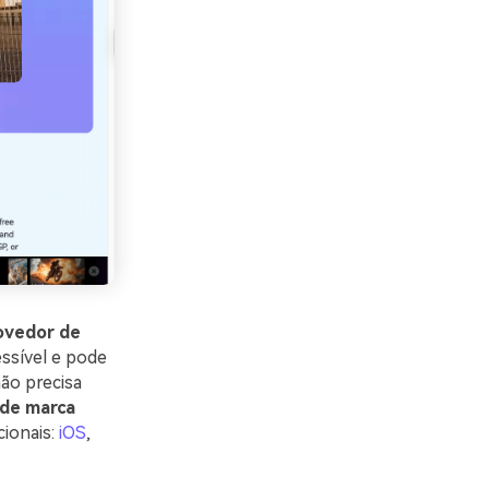
ovedor de
essível e pode
ão precisa
de marca
ionais:
iOS
,