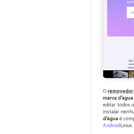
O
removedor 
marca d'água
editar todos 
instalar nenh
d'água
é comp
Android
Linux.