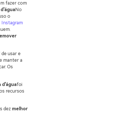
dem fazer com
 d'água
No
sso o
o Instagram
suem.
remover
l de usar e
e manter a
car. Os
 d'água
foi
tros recursos
os dez
melhor