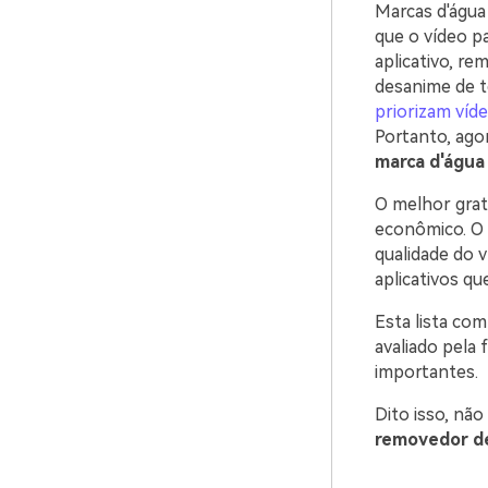
Marcas d'água
que o vídeo p
aplicativo, re
desanime de t
priorizam víd
Portanto, ago
marca d'água
O melhor gra
econômico. O
qualidade do v
aplicativos q
Esta lista co
avaliado pela 
importantes.
Dito isso, nã
removedor de