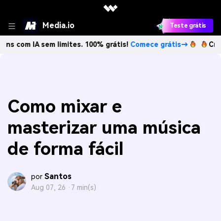
Media.io
Teste grátis
A sem limites. 100% grátis!
Comece grátis→
Crie imagens
Como mixar e
masterizar uma música
de forma fácil
Santos
por
Aug 07, 26 ·
7 min(s)