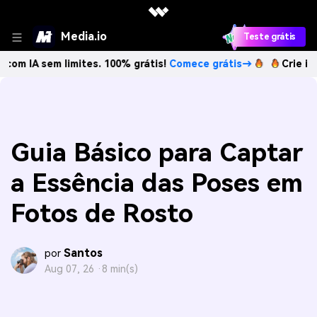
Media.io
Teste grátis
ites. 100% grátis!
Comece grátis→
Crie imagens com IA s
Guia Básico para Captar
a Essência das Poses em
Fotos de Rosto
Santos
por
Aug 07, 26 ·
8 min(s)