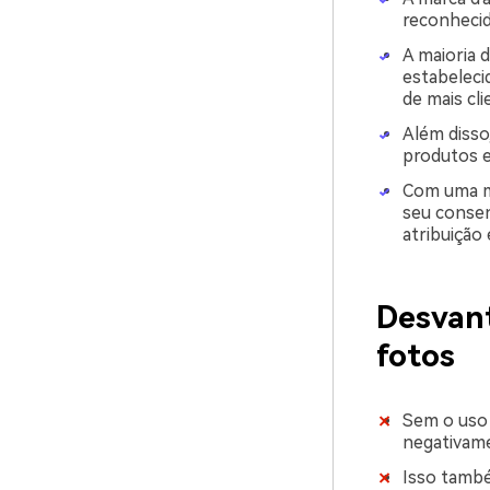
reconhecid
A maioria 
estabeleci
de mais cl
Além disso
produtos e
Com uma ma
seu consen
atribuição 
Desvan
fotos
Sem o uso 
negativame
Isso també