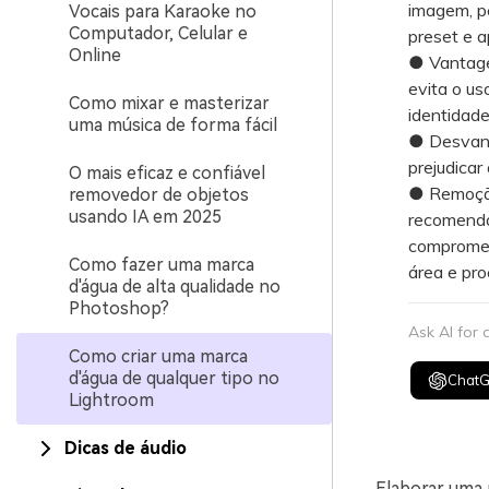
imagem, pe
Vocais para Karaoke no
Computador, Celular e
preset e a
Online
● Vantagen
evita o us
Como mixar e masterizar
identidade
uma música de forma fácil
● Desvant
prejudicar
O mais eficaz e confiável
● Remoção
removedor de objetos
usando IA em 2025
recomenda
compromete
Como fazer uma marca
área e pro
d'água de alta qualidade no
Photoshop?
Ask AI for
Como criar uma marca
d'água de qualquer tipo no
Chat
Lightroom
Dicas de áudio
Elaborar uma 