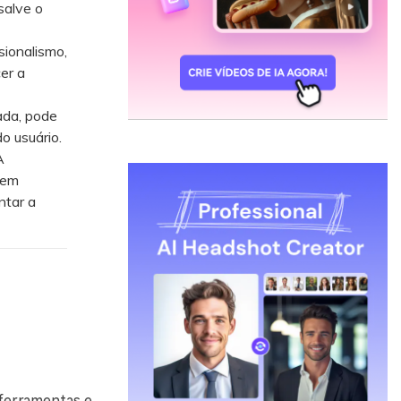
salve o
sionalismo,
er a
ada, pode
o usuário.
A
sem
ntar a
ferramentas e