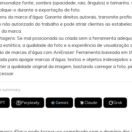
rsonalize fonte, sombra (opacidade, raio, ângulos) e tamanho, 
plique-o durante a exportação da foto.
s da marca d'água: Garante direitos autorais, transmite profis
o não autorizado do trabalho e pode atrair clientes ao estabelec
 da marca.
agens: Se mal posicionada ou criada sem a ferramenta adequ
 a estética, a qualidade da foto e a experiência de visualização d
 de marcas d'água com AniEraser: Ferramenta baseada em I
da para apagar marcas d'água, textos e objetos indesejados 
r a qualidade original da imagem, bastando carregar a foto, pi
cessar.
 a summary
GPT
Perplexity
Gemini
Claude
Grok
marca d'água pode tornar-se complicado sem o domínio das 