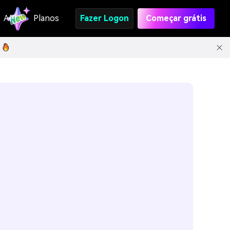
API
Planos
Fazer Logon
Começar grátis