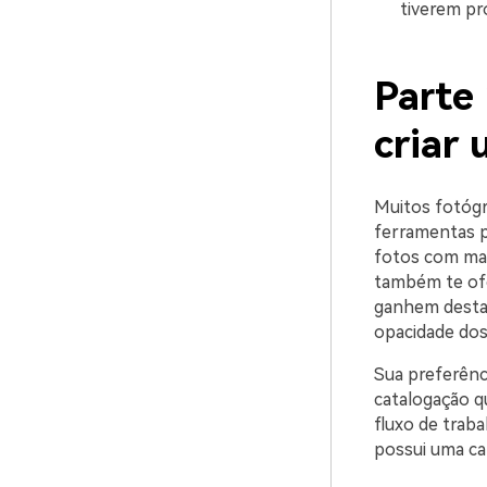
tiverem pr
Parte
criar
Muitos fotógr
ferramentas p
fotos com mar
também te ofe
ganhem destaq
opacidade dos
Sua preferênc
catalogação q
fluxo de trab
possui uma ca