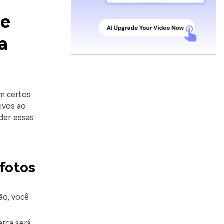
 e
a
m certos
ivos ao
der essas
fotos
ão, você
arca será