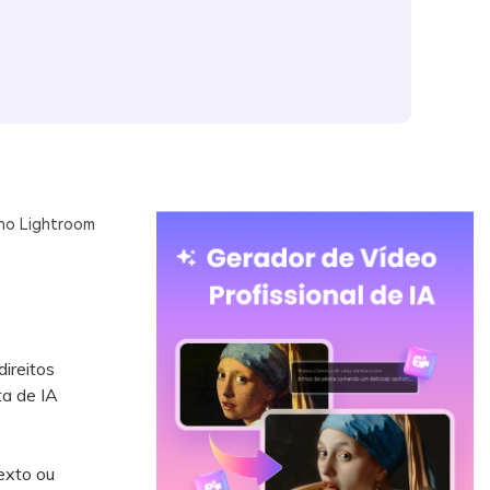
 no Lightroom
ireitos
ta de IA
exto ou