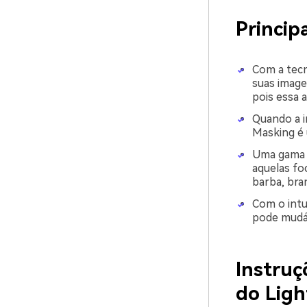
Princip
Com a tecn
suas imagen
pois essa 
Quando a i
Masking é 
Uma gama d
aquelas fo
barba, bra
Com o intu
pode mudá-
Instruç
do Lig