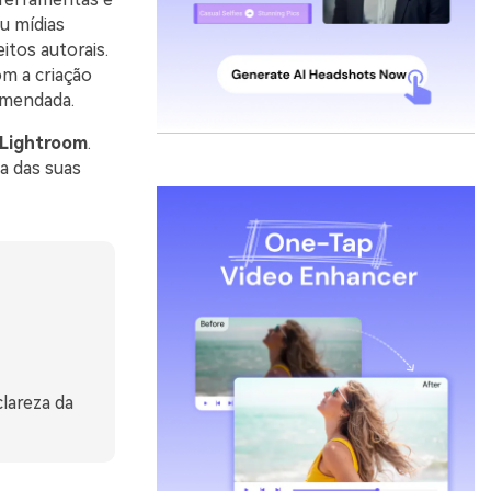
u mídias
itos autorais.
om a criação
omendada.
 Lightroom
.
a das suas
clareza da