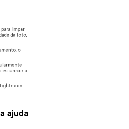
 para limpar
dade da foto,
hamento, o
cularmente
o escurecer a
 Lightroom
a ajuda