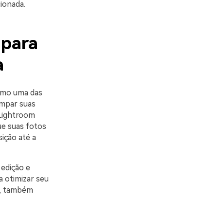
ionada.
 para
a
mo uma das
ampar suas
 Lightroom
ue suas fotos
ição até a
 edição e
a otimizar seu
ua, também