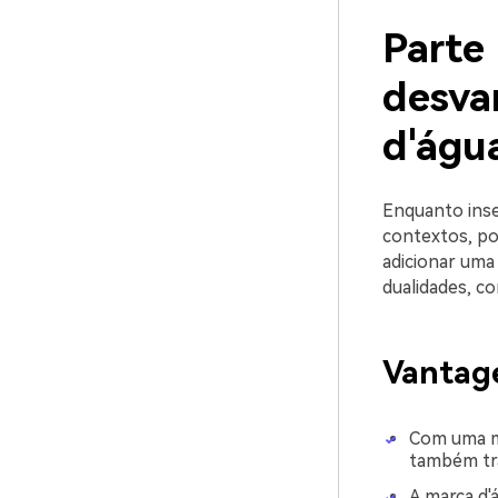
Parte 
desva
d'águ
Enquanto inse
contextos, po
adicionar uma
dualidades, co
Vantage
Com uma ma
também tra
A marca d'á